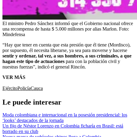
El ministro Pedro Sánchez informó que el Gobierno nacional ofrece
una recompensa de hasta $ 5.000 millones por alias Marlon.
Foto:
Mindefensa
“Hay que tener en cuenta que esta presión que él tiene (Mordisco),
por supuesto, él necesita liberarse, ya sea para moverse y hacerse
sentir y ordenar, tal vez, a sus hombres, a sus criminales, a que
hagan este tipo de actuaciones
para con la población civil y
nuestras fuerzas”, indicó el general Rincón.
VER MÁS
Ejército
Policía
Cauca
Le puede interesar
Moda colombiana e internacional en la posesión presidencial: los
‘looks’ destacados de la jornada
Un fijo de Néstor Lorenzo en Colombia ficharía en Brasil: está
borrado en su club
Nueva marca de vehículos chinos llega a Colombia