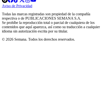
in
in
in
in
in
Aviso de Privacidad
Opens
new
new
new
new
new
in
window
window
window
window
window
Todas las marcas registradas son propiedad de la compañía
new
respectiva o de PUBLICACIONES SEMANA S.A.
window
Se prohíbe la reproducción total o parcial de cualquiera de los
contenidos que aquí aparezca, así como su traducción a cualquier
idioma sin autorización escrita por su titular.
© 2026 Semana. Todos los derechos reservados.