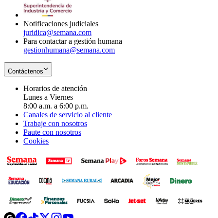
window
new
window
Notificaciones judiciales
juridica@semana.com
Para contactar a gestión humana
gestionhumana@semana.com
Contáctenos
Horarios de atención
Lunes a Viernes
8:00 a.m. a 6:00 p.m.
Canales de servicio al cliente
Trabaje con nosotros
Paute con nosotros
Cookies
Opens
Opens
Opens
Opens
Opens