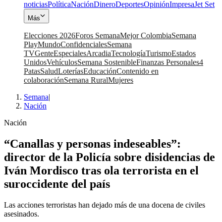
noticias
Política
Nación
Dinero
Deportes
Opinión
Impresa
Jet Set
Más
Elecciones 2026
Foros Semana
Mejor Colombia
Semana
Play
Mundo
Confidenciales
Semana
TV
Gente
Especiales
Arcadia
Tecnología
Turismo
Estados
Unidos
Vehículos
Semana Sostenible
Finanzas Personales
4
Patas
Salud
Loterías
Educación
Contenido en
colaboración
Semana Rural
Mujeres
Semana
|
Nación
Nación
“Canallas y personas indeseables”:
director de la Policía sobre disidencias de
Iván Mordisco tras ola terrorista en el
suroccidente del país
Las acciones terroristas han dejado más de una docena de civiles
asesinados.