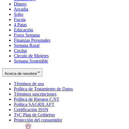
Dinero
Arcadia
Soho
Opens
Fucsia
in
Opens
4 Patas
new
in
Educación
window
new
Foros Semana
window
Finanzas Personales
Semana Rural
Cocina
Círculo de Mujeres
Semana Sostenible
Acerca de nosotros
Términos de uso
Opens
Política de Tratamiento de Datos
in
Opens
Términos suscripciones
new
Opens
in
Política de Riesgos C/ST
window
in
Opens
new
Política SAGRILAFT
Opens
new
in
window
Certificación ISSN
Opens
in
window
new
TyC Plan de Gobierno
in
new
Opens
window
Protección del consumidor
new
window
in
Opens
window
new
in