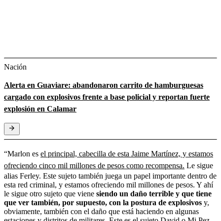
Nación
Alerta en Guaviare: abandonaron carrito de hamburguesas
cargado con explosivos frente a base policial y reportan fuerte
explosión en Calamar
“Marlon es
el principal, cabecilla de esta Jaime Martínez, y estamos
ofreciendo cinco mil millones de pesos como recompensa.
Le sigue
alias Ferley. Este sujeto también juega un papel importante dentro de
esta red criminal, y estamos ofreciendo mil millones de pesos. Y ahí
le sigue otro sujeto que viene
siendo un daño terrible y que tiene
que ver también, por supuesto, con la postura de explosivos
y,
obviamente, también con el daño que está haciendo en algunas
estaciones y distritos de militares. Este es el sujeto David o Mi Pez,