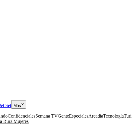
Jet Set
Más
ndo
Confidenciales
Semana TV
Gente
Especiales
Arcadia
Tecnología
Tur
a Rural
Mujeres