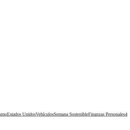
ismo
Estados Unidos
Vehículos
Semana Sostenible
Finanzas Personales
4