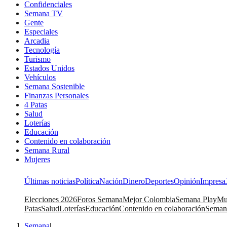
Confidenciales
Semana TV
Gente
Especiales
Arcadia
Tecnología
Turismo
Estados Unidos
Vehículos
Semana Sostenible
Finanzas Personales
4 Patas
Salud
Loterías
Educación
Contenido en colaboración
Semana Rural
Mujeres
Últimas noticias
Política
Nación
Dinero
Deportes
Opinión
Impresa
Elecciones 2026
Foros Semana
Mejor Colombia
Semana Play
Mu
Patas
Salud
Loterías
Educación
Contenido en colaboración
Seman
Semana
|