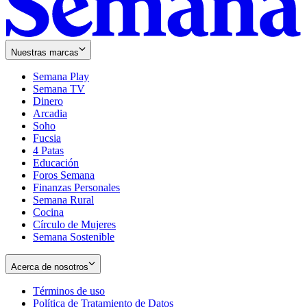
Nuestras marcas
Semana Play
Semana TV
Dinero
Arcadia
Soho
Opens
Fucsia
in
Opens
4 Patas
new
in
Educación
window
new
Foros Semana
window
Finanzas Personales
Semana Rural
Cocina
Círculo de Mujeres
Semana Sostenible
Acerca de nosotros
Términos de uso
Opens
Política de Tratamiento de Datos
in
Opens