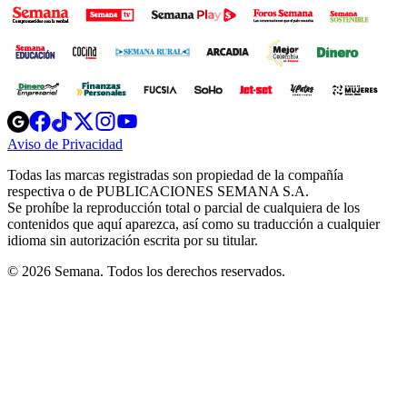
Opens
Opens
Opens
Opens
Opens
in
in
in
in
in
Aviso de Privacidad
Opens
new
new
new
new
new
in
window
window
window
window
window
Todas las marcas registradas son propiedad de la compañía
new
respectiva o de PUBLICACIONES SEMANA S.A.
window
Se prohíbe la reproducción total o parcial de cualquiera de los
contenidos que aquí aparezca, así como su traducción a cualquier
idioma sin autorización escrita por su titular.
© 2026 Semana. Todos los derechos reservados.