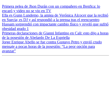
Primera pelea de Jhon Durán con un compañero en Benfica: lo
encaró y video no se vio en TV
Ella es Gunn Lundemo, la amiga de Verónica Alcocer que la recibió
en Suecia; es DJ y así respondió a la prensa tras el reencuentro
Hassam sorprendió con impactante cambio físico y reveló que sufrió
obesidad grado 1
Primeras declaraciones de Gianni Infantino en Cali: esto dijo a horas
de la posesión de Abelardo De La Espriella
Jorge Enrique Abello se fue contra Gustavo Petro y envió crudo
mensaje a pocas horas de la posesión: “La peor opción para
avanzar”