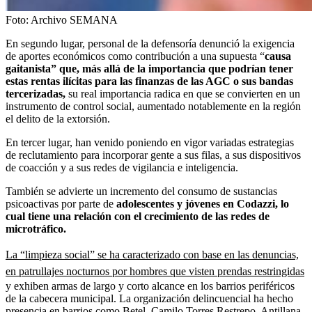
Foto:
Archivo SEMANA
En segundo lugar, personal de la defensoría denunció la exigencia
de aportes económicos como contribución a una supuesta “
causa
gaitanista” que, más allá de la importancia que podrían tener
estas rentas ilícitas para las finanzas de las AGC o sus bandas
tercerizadas,
su real importancia radica en que se convierten en un
instrumento de control social, aumentado notablemente en la región
el delito de la extorsión.
En tercer lugar, han venido poniendo en vigor variadas estrategias
de reclutamiento para incorporar gente a sus filas, a sus dispositivos
de coacción y a sus redes de vigilancia e inteligencia.
También se advierte un incremento del consumo de sustancias
psicoactivas por parte de
adolescentes y jóvenes en Codazzi, lo
cual tiene una relación con el crecimiento de las redes de
microtráfico.
La “limpieza social” se ha caracterizado con base en las denuncias,
en patrullajes nocturnos por hombres que visten prendas restringidas
y exhiben armas de largo y corto alcance en los barrios periféricos
de la cabecera municipal. La organización delincuencial ha hecho
presencia en barrios como Betel, Camilo Torres Restrepo, Antillana,