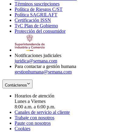
Términos suscripciones
new
Opens
in
Política de Riesgos C/ST
window
in
Opens
new
Política SAGRILAFT
Opens
new
in
window
Certificación ISSN
Opens
in
window
new
TyC Plan de Gobierno
in
new
Opens
window
Protección del consumidor
new
window
in
Opens
window
new
in
window
new
window
Notificaciones judiciales
juridica@semana.com
Para contactar a gestión humana
gestionhumana@semana.com
Contáctenos
Horarios de atención
Lunes a Viernes
8:00 a.m. a 6:00 p.m.
Canales de servicio al cliente
Trabaje con nosotros
Paute con nosotros
Cookies