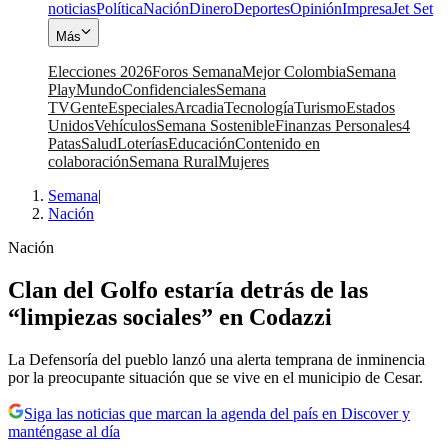
noticias
Política
Nación
Dinero
Deportes
Opinión
Impresa
Jet Set
Más
Elecciones 2026
Foros Semana
Mejor Colombia
Semana
Play
Mundo
Confidenciales
Semana
TV
Gente
Especiales
Arcadia
Tecnología
Turismo
Estados
Unidos
Vehículos
Semana Sostenible
Finanzas Personales
4
Patas
Salud
Loterías
Educación
Contenido en
colaboración
Semana Rural
Mujeres
Semana
|
Nación
Nación
Clan del Golfo estaría detrás de las
“limpiezas sociales” en Codazzi
La Defensoría del pueblo lanzó una alerta temprana de inminencia
por la preocupante situación que se vive en el municipio de Cesar.
Siga las noticias que marcan la agenda del país en Discover y
manténgase al día