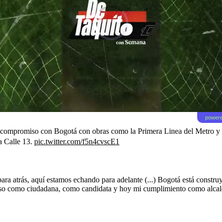
powere
u compromiso con Bogotá con obras como la Primera Linea del Metro y 
a Calle 13.
pic.twitter.com/f5n4cvscE1
ara atrás, aquí estamos echando para adelante (...) Bogotá está construy
iso como ciudadana, como candidata y hoy mi cumplimiento como alcalde