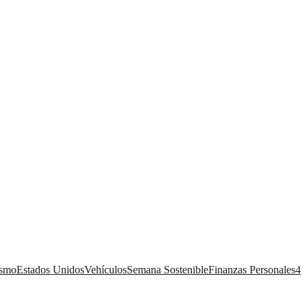
ismo
Estados Unidos
Vehículos
Semana Sostenible
Finanzas Personales
4