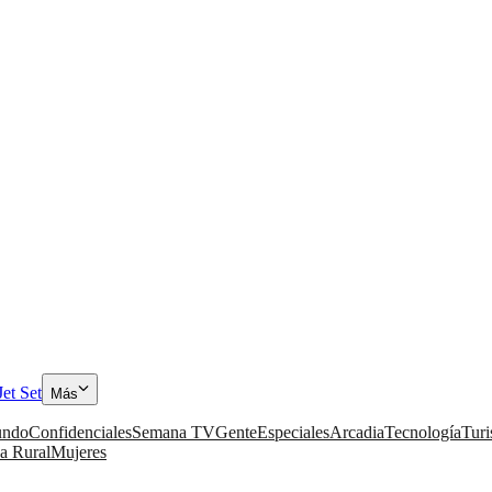
Jet Set
Más
ndo
Confidenciales
Semana TV
Gente
Especiales
Arcadia
Tecnología
Tur
a Rural
Mujeres