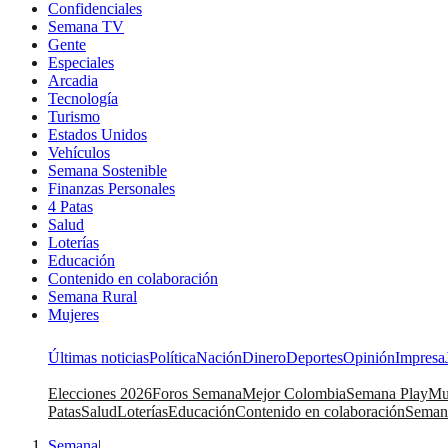
Confidenciales
Semana TV
Gente
Especiales
Arcadia
Tecnología
Turismo
Estados Unidos
Vehículos
Semana Sostenible
Finanzas Personales
4 Patas
Salud
Loterías
Educación
Contenido en colaboración
Semana Rural
Mujeres
Últimas noticias
Política
Nación
Dinero
Deportes
Opinión
Impresa
Elecciones 2026
Foros Semana
Mejor Colombia
Semana Play
Mu
Patas
Salud
Loterías
Educación
Contenido en colaboración
Seman
Semana
|