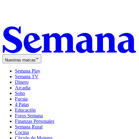
Nuestras marcas
Semana Play
Semana TV
Dinero
Arcadia
Soho
Opens
Fucsia
in
Opens
4 Patas
new
in
Educación
window
new
Foros Semana
window
Finanzas Personales
Semana Rural
Cocina
Círculo de Mujeres