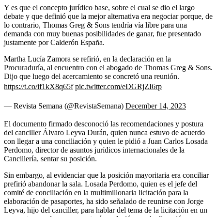
Y es que el concepto jurídico base, sobre el cual se dio el largo
debate y que definió que la mejor alternativa era negociar porque, de
lo contrario, Thomas Greg & Sons tendría vía libre para una
demanda con muy buenas posibilidades de ganar, fue presentado
justamente por Calderón España.
Martha Lucía Zamora se refirió, en la declaración en la
Procuraduría, al encuentro con el abogado de Thomas Greg & Sons.
Dijo que luego del acercamiento se concretó una reunión.
https://t.co/if1kX8q65f
pic.twitter.com/eDGRjZI6rp
— Revista Semana (@RevistaSemana)
December 14, 2023
El documento firmado desconoció las recomendaciones y postura
del canciller Álvaro Leyva Durán, quien nunca estuvo de acuerdo
con llegar a una conciliación y quien le pidió a Juan Carlos Losada
Perdomo, director de asuntos jurídicos internacionales de la
Cancillería, sentar su posición.
Sin embargo, al evidenciar que la posición mayoritaria era conciliar
prefirió abandonar la sala. Losada Perdomo, quien es el jefe del
comité de conciliación en la multimillonaria licitación para la
elaboración de pasaportes, ha sido señalado de reunirse con Jorge
Leyva, hijo del canciller, para hablar del tema de la licitación en un