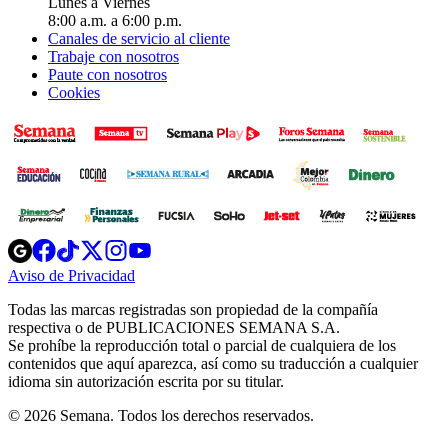
Lunes a Viernes
8:00 a.m. a 6:00 p.m.
Canales de servicio al cliente
Trabaje con nosotros
Paute con nosotros
Cookies
Opens
Opens
Opens
Opens
Opens
in
in
in
in
in
Aviso de Privacidad
Opens
new
new
new
new
new
in
window
window
window
window
window
Todas las marcas registradas son propiedad de la compañía
new
respectiva o de PUBLICACIONES SEMANA S.A.
window
Se prohíbe la reproducción total o parcial de cualquiera de los
contenidos que aquí aparezca, así como su traducción a cualquier
idioma sin autorización escrita por su titular.
© 2026 Semana. Todos los derechos reservados.