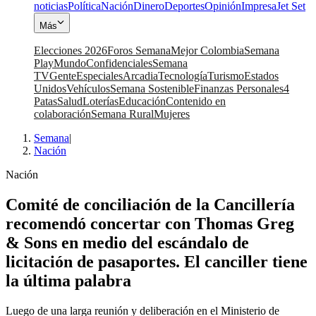
noticias
Política
Nación
Dinero
Deportes
Opinión
Impresa
Jet Set
Más
Elecciones 2026
Foros Semana
Mejor Colombia
Semana
Play
Mundo
Confidenciales
Semana
TV
Gente
Especiales
Arcadia
Tecnología
Turismo
Estados
Unidos
Vehículos
Semana Sostenible
Finanzas Personales
4
Patas
Salud
Loterías
Educación
Contenido en
colaboración
Semana Rural
Mujeres
Semana
|
Nación
Nación
Comité de conciliación de la Cancillería
recomendó concertar con Thomas Greg
& Sons en medio del escándalo de
licitación de pasaportes. El canciller tiene
la última palabra
Luego de una larga reunión y deliberación en el Ministerio de