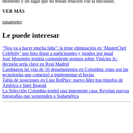
momento y un lugar que no tenían relación con la discusión.
VER MÁS
pasaportes
Le puede interesar
“Nos va a hacer mucha falta”: la triste eliminación en ‘MasterChef
Celebrity’ que hizo llorar a participantes y jurados por igual
José Mourinho tendría contundente postura sobre Vinícius Jr.:
decisión sería clave en Real Madrid
Cambiaron las vías de 10 departamentos en Colombia: estas son las
tecnologías que comenzó a implementar el Invías
Tabla de posiciones en Liga BetPlay: nuevo líder tras triunfos de
América e Inter Bogotá
La Selección Colombia tendrá una imponente casa: Revelan nuevas
fotografías que sorprenden a Sudamérica