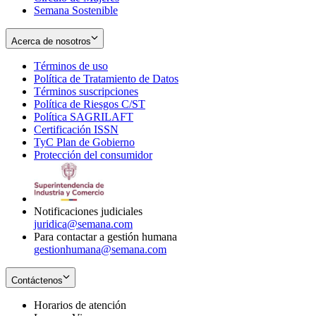
Semana Sostenible
Acerca de nosotros
Términos de uso
Opens
Política de Tratamiento de Datos
in
Opens
Términos suscripciones
new
Opens
in
Política de Riesgos C/ST
window
in
Opens
new
Política SAGRILAFT
Opens
new
in
window
Certificación ISSN
Opens
in
window
new
TyC Plan de Gobierno
in
new
Opens
window
Protección del consumidor
new
window
in
Opens
window
new
in
window
new
window
Notificaciones judiciales
juridica@semana.com
Para contactar a gestión humana
gestionhumana@semana.com
Contáctenos
Horarios de atención