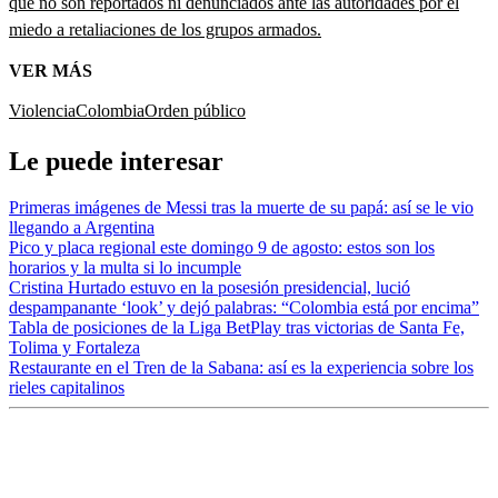
que no son reportados ni denunciados ante las autoridades por el
miedo a retaliaciones de los grupos armados.
VER MÁS
Violencia
Colombia
Orden público
Le puede interesar
Primeras imágenes de Messi tras la muerte de su papá: así se le vio
llegando a Argentina
Pico y placa regional este domingo 9 de agosto: estos son los
horarios y la multa si lo incumple
Cristina Hurtado estuvo en la posesión presidencial, lució
despampanante ‘look’ y dejó palabras: “Colombia está por encima”
Tabla de posiciones de la Liga BetPlay tras victorias de Santa Fe,
Tolima y Fortaleza
Restaurante en el Tren de la Sabana: así es la experiencia sobre los
rieles capitalinos