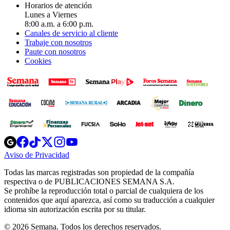
Horarios de atención
Lunes a Viernes
8:00 a.m. a 6:00 p.m.
Canales de servicio al cliente
Trabaje con nosotros
Paute con nosotros
Cookies
Opens
Opens
Opens
Opens
Opens
in
in
in
in
in
Aviso de Privacidad
Opens
new
new
new
new
new
in
window
window
window
window
window
Todas las marcas registradas son propiedad de la compañía
new
respectiva o de PUBLICACIONES SEMANA S.A.
window
Se prohíbe la reproducción total o parcial de cualquiera de los
contenidos que aquí aparezca, así como su traducción a cualquier
idioma sin autorización escrita por su titular.
© 2026 Semana. Todos los derechos reservados.