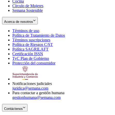
Cocina
Círculo de Mujeres
Semana Sostenible
Acerca de nosotros
Términos de uso
Opens
Política de Tratamiento de Datos
in
Opens
Términos suscripciones
new
Opens
in
Política de Riesgos C/ST
window
in
Opens
new
Política SAGRILAFT
Opens
new
in
window
Certificación ISSN
Opens
in
window
new
TyC Plan de Gobierno
in
new
Opens
window
Protección del consumidor
new
window
in
Opens
window
new
in
window
new
window
Notificaciones judiciales
juridica@semana.com
Para contactar a gestión humana
gestionhumana@semana.com
Contáctenos