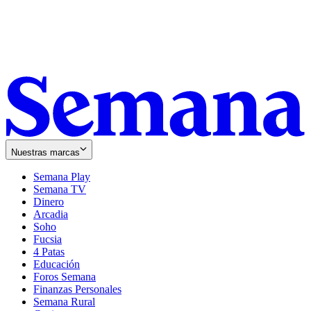
Nuestras marcas
Semana Play
Semana TV
Dinero
Arcadia
Soho
Opens
Fucsia
in
Opens
4 Patas
new
in
Educación
window
new
Foros Semana
window
Finanzas Personales
Semana Rural