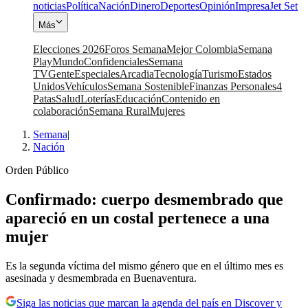
noticias
Política
Nación
Dinero
Deportes
Opinión
Impresa
Jet Set
Más
Elecciones 2026
Foros Semana
Mejor Colombia
Semana
Play
Mundo
Confidenciales
Semana
TV
Gente
Especiales
Arcadia
Tecnología
Turismo
Estados
Unidos
Vehículos
Semana Sostenible
Finanzas Personales
4
Patas
Salud
Loterías
Educación
Contenido en
colaboración
Semana Rural
Mujeres
Semana
|
Nación
Orden Público
Confirmado: cuerpo desmembrado que
apareció en un costal pertenece a una
mujer
Es la segunda víctima del mismo género que en el último mes es
asesinada y desmembrada en Buenaventura.
Siga las noticias que marcan la agenda del país en Discover y