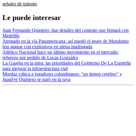
señales de tránsito
Le puede interesar
Juan Fernando Quintero: dan detalles del contrato que firmará con
Medellín
Atentado en la vía Panamericana: así quedó el peaje de Mondomo
tras ataque con explosivos en plena madrugada
Atlético Nacional hace un último movimiento en el mercado:
refuerzo por pedido de Lucas González
La Guajira en la mira: las prioridades del Gobierno De La Espriella
para mejorar la infraestructura vial
Mordaz crítica a jugadores colombianos: “no tienen cerebro” y
JuanFer Quintero se paró en la raya