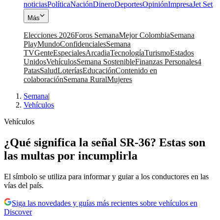
noticias
Política
Nación
Dinero
Deportes
Opinión
Impresa
Jet Set
Más
Elecciones 2026
Foros Semana
Mejor Colombia
Semana
Play
Mundo
Confidenciales
Semana
TV
Gente
Especiales
Arcadia
Tecnología
Turismo
Estados
Unidos
Vehículos
Semana Sostenible
Finanzas Personales
4
Patas
Salud
Loterías
Educación
Contenido en
colaboración
Semana Rural
Mujeres
Semana
|
Vehículos
Vehículos
¿Qué significa la señal SR-36? Estas son
las multas por incumplirla
El símbolo se utiliza para informar y guiar a los conductores en las
vías del país.
Siga las novedades y guías más recientes sobre vehículos en
Discover