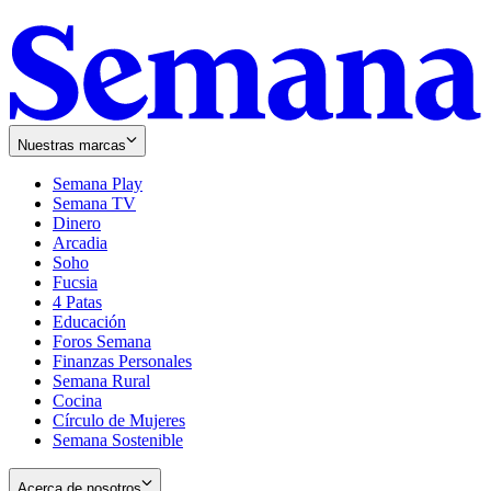
Nuestras marcas
Semana Play
Semana TV
Dinero
Arcadia
Soho
Opens
Fucsia
in
Opens
4 Patas
new
in
Educación
window
new
Foros Semana
window
Finanzas Personales
Semana Rural
Cocina
Círculo de Mujeres
Semana Sostenible
Acerca de nosotros