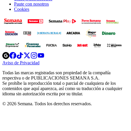
Paute con nosotros
Cookies
Opens
Opens
Opens
Opens
Opens
in
in
in
in
in
Aviso de Privacidad
Opens
new
new
new
new
new
in
window
window
window
window
window
Todas las marcas registradas son propiedad de la compañía
new
respectiva o de PUBLICACIONES SEMANA S.A.
window
Se prohíbe la reproducción total o parcial de cualquiera de los
contenidos que aquí aparezca, así como su traducción a cualquier
idioma sin autorización escrita por su titular.
© 2026 Semana. Todos los derechos reservados.