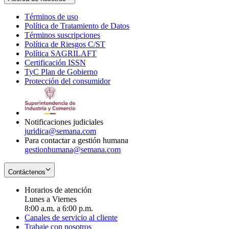
Términos de uso
Opens
Política de Tratamiento de Datos
in
Opens
Términos suscripciones
new
Opens
in
Política de Riesgos C/ST
window
in
Opens
new
Política SAGRILAFT
Opens
new
in
window
Certificación ISSN
Opens
in
window
new
TyC Plan de Gobierno
in
new
Opens
window
Protección del consumidor
new
window
in
Opens
window
new
in
window
new
window
Notificaciones judiciales
juridica@semana.com
Para contactar a gestión humana
gestionhumana@semana.com
Contáctenos
Horarios de atención
Lunes a Viernes
8:00 a.m. a 6:00 p.m.
Canales de servicio al cliente
Trabaje con nosotros