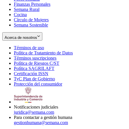
Finanzas Personales
Semana Rural
Cocina
Círculo de Mujeres
Semana Sostenible
Acerca de nosotros
Términos de uso
Opens
Política de Tratamiento de Datos
in
Opens
Términos suscripciones
new
Opens
in
Política de Riesgos C/ST
window
in
Opens
new
Política SAGRILAFT
Opens
new
in
window
Certificación ISSN
Opens
in
window
new
TyC Plan de Gobierno
in
new
Opens
window
Protección del consumidor
new
window
in
Opens
window
new
in
window
new
window
Notificaciones judiciales
juridica@semana.com
Para contactar a gestión humana
gestionhumana@semana.com