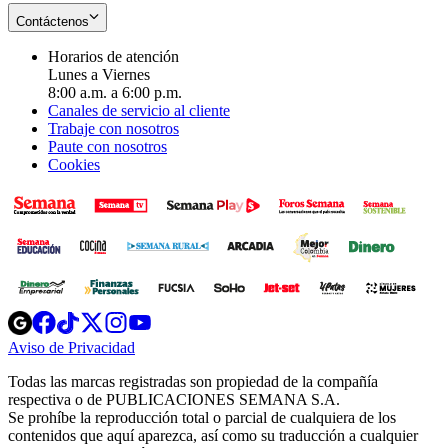
Contáctenos
Horarios de atención
Lunes a Viernes
8:00 a.m. a 6:00 p.m.
Canales de servicio al cliente
Trabaje con nosotros
Paute con nosotros
Cookies
Opens
Opens
Opens
Opens
Opens
in
in
in
in
in
Aviso de Privacidad
Opens
new
new
new
new
new
in
window
window
window
window
window
Todas las marcas registradas son propiedad de la compañía
new
respectiva o de PUBLICACIONES SEMANA S.A.
window
Se prohíbe la reproducción total o parcial de cualquiera de los
contenidos que aquí aparezca, así como su traducción a cualquier