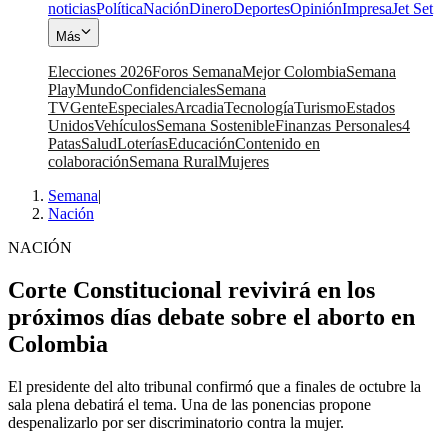
noticias
Política
Nación
Dinero
Deportes
Opinión
Impresa
Jet Set
Más
Elecciones 2026
Foros Semana
Mejor Colombia
Semana
Play
Mundo
Confidenciales
Semana
TV
Gente
Especiales
Arcadia
Tecnología
Turismo
Estados
Unidos
Vehículos
Semana Sostenible
Finanzas Personales
4
Patas
Salud
Loterías
Educación
Contenido en
colaboración
Semana Rural
Mujeres
Semana
|
Nación
NACIÓN
Corte Constitucional revivirá en los
próximos días debate sobre el aborto en
Colombia
El presidente del alto tribunal confirmó que a finales de octubre la
sala plena debatirá el tema. Una de las ponencias propone
despenalizarlo por ser discriminatorio contra la mujer.