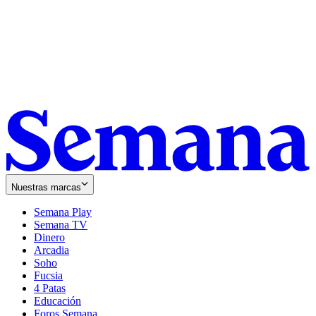
Nuestras marcas
Semana Play
Semana TV
Dinero
Arcadia
Soho
Opens
Fucsia
in
Opens
4 Patas
new
in
Educación
window
new
Foros Semana
window