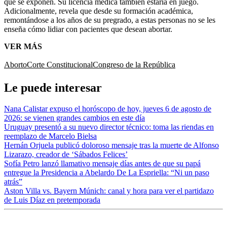
que se exponen. Su licencia médica también estaría en juego.
Adicionalmente, revela que desde su formación académica,
remontándose a los años de su pregrado, a estas personas no se les
enseña cómo lidiar con pacientes que desean abortar.
VER MÁS
Aborto
Corte Constitucional
Congreso de la República
Le puede interesar
Nana Calistar expuso el horóscopo de hoy, jueves 6 de agosto de
2026: se vienen grandes cambios en este día
Uruguay presentó a su nuevo director técnico: toma las riendas en
reemplazo de Marcelo Bielsa
Hernán Orjuela publicó doloroso mensaje tras la muerte de Alfonso
Lizarazo, creador de ‘Sábados Felices’
Sofía Petro lanzó llamativo mensaje días antes de que su papá
entregue la Presidencia a Abelardo De La Espriella: “Ni un paso
atrás”
Aston Villa vs. Bayern Múnich: canal y hora para ver el partidazo
de Luis Díaz en pretemporada