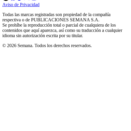
in
in
in
in
in
Aviso de Privacidad
Opens
new
new
new
new
new
in
window
window
window
window
window
Todas las marcas registradas son propiedad de la compañía
new
respectiva o de PUBLICACIONES SEMANA S.A.
window
Se prohíbe la reproducción total o parcial de cualquiera de los
contenidos que aquí aparezca, así como su traducción a cualquier
idioma sin autorización escrita por su titular.
© 2026 Semana. Todos los derechos reservados.