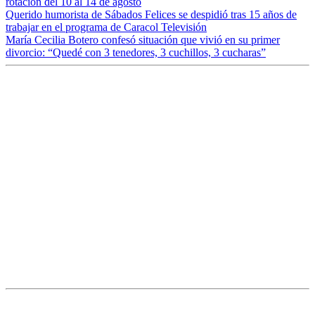
rotación del 10 al 14 de agosto
Querido humorista de Sábados Felices se despidió tras 15 años de
trabajar en el programa de Caracol Televisión
María Cecilia Botero confesó situación que vivió en su primer
divorcio: “Quedé con 3 tenedores, 3 cuchillos, 3 cucharas”