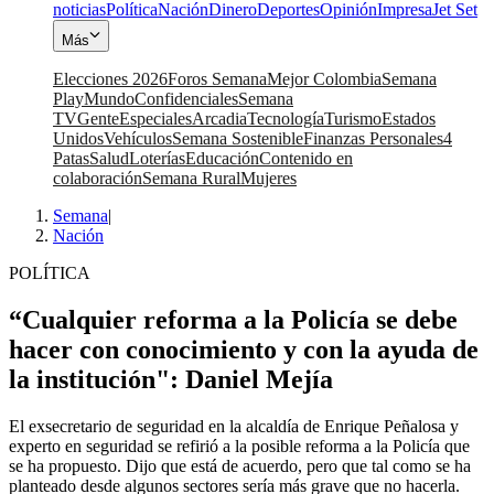
noticias
Política
Nación
Dinero
Deportes
Opinión
Impresa
Jet Set
Más
Elecciones 2026
Foros Semana
Mejor Colombia
Semana
Play
Mundo
Confidenciales
Semana
TV
Gente
Especiales
Arcadia
Tecnología
Turismo
Estados
Unidos
Vehículos
Semana Sostenible
Finanzas Personales
4
Patas
Salud
Loterías
Educación
Contenido en
colaboración
Semana Rural
Mujeres
Semana
|
Nación
POLÍTICA
“Cualquier reforma a la Policía se debe
hacer con conocimiento y con la ayuda de
la institución": Daniel Mejía
El exsecretario de seguridad en la alcaldía de Enrique Peñalosa y
experto en seguridad se refirió a la posible reforma a la Policía que
se ha propuesto. Dijo que está de acuerdo, pero que tal como se ha
planteado desde algunos sectores sería más grave que no hacerla.