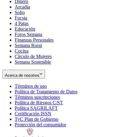
Dinero
Arcadia
Soho
Opens
Fucsia
in
Opens
4 Patas
new
in
Educación
window
new
Foros Semana
window
Finanzas Personales
Semana Rural
Cocina
Círculo de Mujeres
Semana Sostenible
Acerca de nosotros
Términos de uso
Opens
Política de Tratamiento de Datos
in
Opens
Términos suscripciones
new
Opens
in
Política de Riesgos C/ST
window
in
Opens
new
Política SAGRILAFT
Opens
new
in
window
Certificación ISSN
Opens
in
window
new
TyC Plan de Gobierno
in
new
Opens
window
Protección del consumidor
new
window
in
Opens
window
new
in
window
new