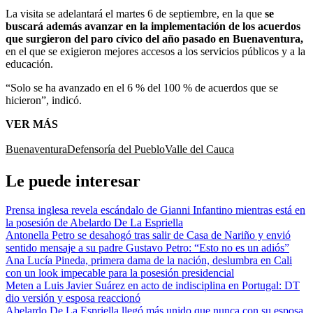
La visita se adelantará el martes 6 de septiembre, en la que
se
buscará además avanzar en la implementación de los acuerdos
que surgieron del paro cívico del año pasado en Buenaventura,
en el que se exigieron mejores accesos a los servicios públicos y a la
educación.
“Solo se ha avanzado en el 6 % del 100 % de acuerdos que se
hicieron”, indicó.
VER MÁS
Buenaventura
Defensoría del Pueblo
Valle del Cauca
Le puede interesar
Prensa inglesa revela escándalo de Gianni Infantino mientras está en
la posesión de Abelardo De La Espriella
Antonella Petro se desahogó tras salir de Casa de Nariño y envió
sentido mensaje a su padre Gustavo Petro: “Esto no es un adiós”
Ana Lucía Pineda, primera dama de la nación, deslumbra en Cali
con un look impecable para la posesión presidencial
Meten a Luis Javier Suárez en acto de indisciplina en Portugal: DT
dio versión y esposa reaccionó
Abelardo De La Espriella llegó más unido que nunca con su esposa