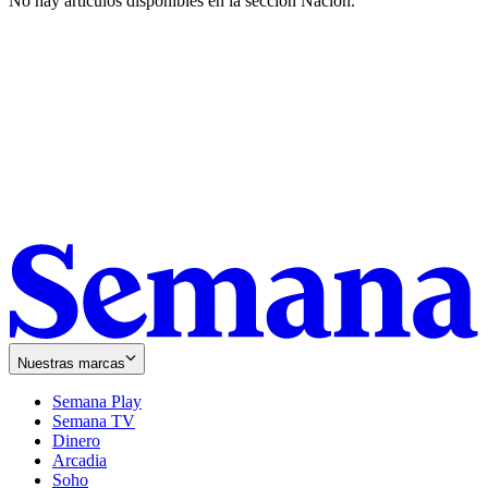
No hay artículos disponibles en la sección
Nación
.
Nuestras marcas
Semana Play
Semana TV
Dinero
Arcadia
Soho
Opens