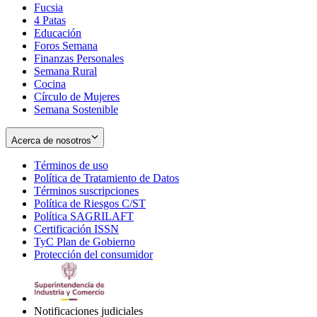
Fucsia
in
Opens
4 Patas
new
in
Educación
window
new
Foros Semana
window
Finanzas Personales
Semana Rural
Cocina
Círculo de Mujeres
Semana Sostenible
Acerca de nosotros
Términos de uso
Opens
Política de Tratamiento de Datos
in
Opens
Términos suscripciones
new
Opens
in
Política de Riesgos C/ST
window
in
Opens
new
Política SAGRILAFT
Opens
new
in
window
Certificación ISSN
Opens
in
window
new
TyC Plan de Gobierno
in
new
Opens
window
Protección del consumidor
new
window
in
Opens
window
new
in
window
new
window
Notificaciones judiciales