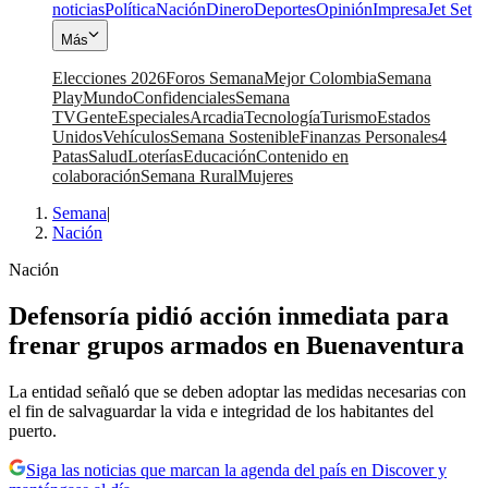
noticias
Política
Nación
Dinero
Deportes
Opinión
Impresa
Jet Set
Más
Elecciones 2026
Foros Semana
Mejor Colombia
Semana
Play
Mundo
Confidenciales
Semana
TV
Gente
Especiales
Arcadia
Tecnología
Turismo
Estados
Unidos
Vehículos
Semana Sostenible
Finanzas Personales
4
Patas
Salud
Loterías
Educación
Contenido en
colaboración
Semana Rural
Mujeres
Semana
|
Nación
Nación
Defensoría pidió acción inmediata para
frenar grupos armados en Buenaventura
La entidad señaló que se deben adoptar las medidas necesarias con
el fin de salvaguardar la vida e integridad de los habitantes del
puerto.
Siga las noticias que marcan la agenda del país en Discover y