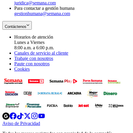
juridica@semana.com
Para contactar a gestión humana
gestionhumana@semana.com
Contáctenos
Horarios de atención
Lunes a Viernes
8:00 a.m. a 6:00 p.m.
Canales de servicio al cliente
Trabaje con nosotros
Paute con nosotros
Cookies
Opens
Opens
Opens
Opens
Opens
in
in
in
in
in
Aviso de Privacidad
Opens
new
new
new
new
new
in
window
window
window
window
window