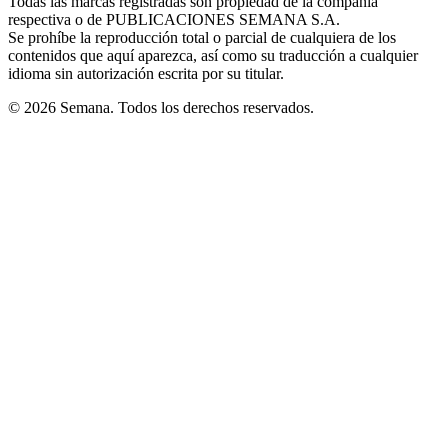
Todas las marcas registradas son propiedad de la compañía
new
respectiva o de PUBLICACIONES SEMANA S.A.
window
Se prohíbe la reproducción total o parcial de cualquiera de los
contenidos que aquí aparezca, así como su traducción a cualquier
idioma sin autorización escrita por su titular.
© 2026 Semana. Todos los derechos reservados.