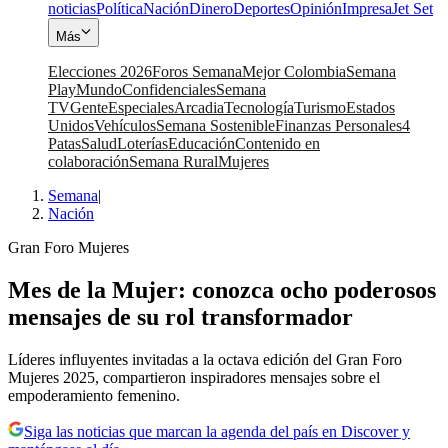
noticias
Política
Nación
Dinero
Deportes
Opinión
Impresa
Jet Set
Más
Elecciones 2026
Foros Semana
Mejor Colombia
Semana
Play
Mundo
Confidenciales
Semana
TV
Gente
Especiales
Arcadia
Tecnología
Turismo
Estados
Unidos
Vehículos
Semana Sostenible
Finanzas Personales
4
Patas
Salud
Loterías
Educación
Contenido en
colaboración
Semana Rural
Mujeres
Semana
|
Nación
Gran Foro Mujeres
Mes de la Mujer: conozca ocho poderosos
mensajes de su rol transformador
Líderes influyentes invitadas a la octava edición del Gran Foro
Mujeres 2025, compartieron inspiradores mensajes sobre el
empoderamiento femenino.
Siga las noticias que marcan la agenda del país en Discover y