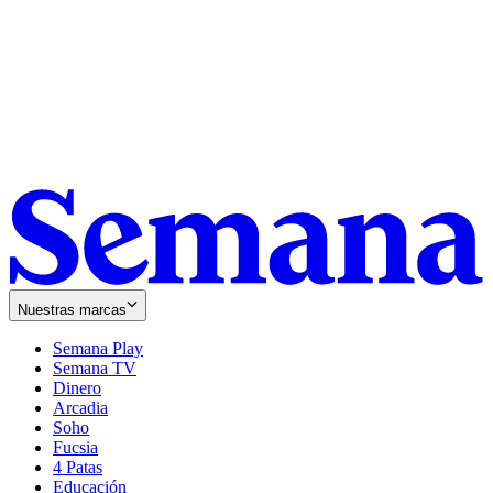
Nuestras marcas
Semana Play
Semana TV
Dinero
Arcadia
Soho
Opens
Fucsia
in
Opens
4 Patas
new
in
Educación
window
new