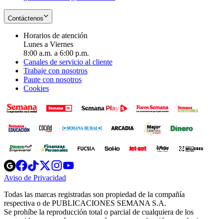
Contáctenos
Horarios de atención
Lunes a Viernes
8:00 a.m. a 6:00 p.m.
Canales de servicio al cliente
Trabaje con nosotros
Paute con nosotros
Cookies
Opens
Opens
Opens
Opens
Opens
in
in
in
in
in
Aviso de Privacidad
Opens
new
new
new
new
new
in
window
window
window
window
window
Todas las marcas registradas son propiedad de la compañía
new
respectiva o de PUBLICACIONES SEMANA S.A.
window
Se prohíbe la reproducción total o parcial de cualquiera de los