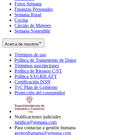
Foros Semana
window
Finanzas Personales
Semana Rural
Cocina
Círculo de Mujeres
Semana Sostenible
Acerca de nosotros
Términos de uso
Opens
Política de Tratamiento de Datos
in
Opens
Términos suscripciones
new
Opens
in
Política de Riesgos C/ST
window
in
Opens
new
Política SAGRILAFT
Opens
new
in
window
Certificación ISSN
Opens
in
window
new
TyC Plan de Gobierno
in
new
Opens
window
Protección del consumidor
new
window
in
Opens
window
new
in
window
new
window
Notificaciones judiciales
juridica@semana.com
Para contactar a gestión humana
gestionhumana@semana.com