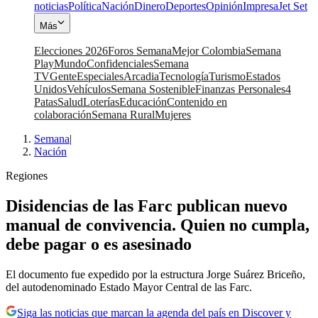
noticias
Política
Nación
Dinero
Deportes
Opinión
Impresa
Jet Set
Más
Elecciones 2026
Foros Semana
Mejor Colombia
Semana
Play
Mundo
Confidenciales
Semana
TV
Gente
Especiales
Arcadia
Tecnología
Turismo
Estados
Unidos
Vehículos
Semana Sostenible
Finanzas Personales
4
Patas
Salud
Loterías
Educación
Contenido en
colaboración
Semana Rural
Mujeres
Semana
|
Nación
Regiones
Disidencias de las Farc publican nuevo
manual de convivencia. Quien no cumpla,
debe pagar o es asesinado
El documento fue expedido por la estructura Jorge Suárez Briceño,
del autodenominado Estado Mayor Central de las Farc.
Siga las noticias que marcan la agenda del país en Discover y