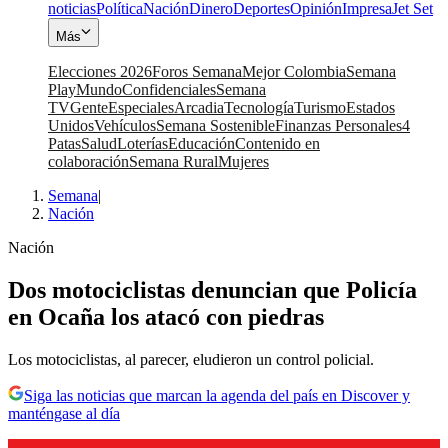
noticias
Política
Nación
Dinero
Deportes
Opinión
Impresa
Jet Set
Más
Elecciones 2026
Foros Semana
Mejor Colombia
Semana
Play
Mundo
Confidenciales
Semana
TV
Gente
Especiales
Arcadia
Tecnología
Turismo
Estados
Unidos
Vehículos
Semana Sostenible
Finanzas Personales
4
Patas
Salud
Loterías
Educación
Contenido en
colaboración
Semana Rural
Mujeres
Semana
|
Nación
Nación
Dos motociclistas denuncian que Policía
en Ocaña los atacó con piedras
Los motociclistas, al parecer, eludieron un control policial.
Siga las noticias que marcan la agenda del país en Discover y
manténgase al día