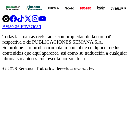
Opens
Opens
Opens
Opens
Opens
in
in
in
in
in
Aviso de Privacidad
Opens
new
new
new
new
new
in
window
window
window
window
window
Todas las marcas registradas son propiedad de la compañía
new
respectiva o de PUBLICACIONES SEMANA S.A.
window
Se prohíbe la reproducción total o parcial de cualquiera de los
contenidos que aquí aparezca, así como su traducción a cualquier
idioma sin autorización escrita por su titular.
© 2026 Semana. Todos los derechos reservados.