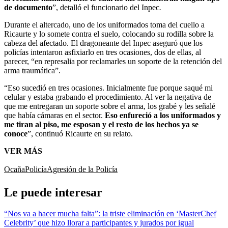
de documento
”, detalló el funcionario del Inpec
.
Durante el altercado, uno de los uniformados toma del cuello a
Ricaurte y lo somete contra el suelo, colocando su rodilla sobre la
cabeza del afectado. El dragoneante del Inpec aseguró que los
policías intentaron asfixiarlo en tres ocasiones, dos de ellas, al
parecer, “en represalia por reclamarles un soporte de la retención del
arma traumática”.
“Eso sucedió en tres ocasiones. Inicialmente fue porque saqué mi
celular y estaba grabando el procedimiento. Al ver la negativa de
que me entregaran un soporte sobre el arma, los grabé y les señalé
que había cámaras en el sector.
Eso enfureció a los uniformados y
me tiran al piso, me esposan y el resto de los hechos ya se
conoce
”, continuó Ricaurte en su relato.
VER MÁS
Ocaña
Policía
Agresión de la Policía
Le puede interesar
“Nos va a hacer mucha falta”: la triste eliminación en ‘MasterChef
Celebrity’ que hizo llorar a participantes y jurados por igual