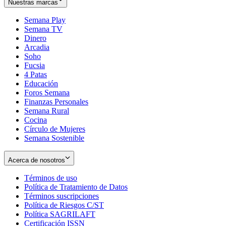
Nuestras marcas
Semana Play
Semana TV
Dinero
Arcadia
Soho
Opens
Fucsia
in
Opens
4 Patas
new
in
Educación
window
new
Foros Semana
window
Finanzas Personales
Semana Rural
Cocina
Círculo de Mujeres
Semana Sostenible
Acerca de nosotros
Términos de uso
Opens
Política de Tratamiento de Datos
in
Opens
Términos suscripciones
new
Opens
in
Política de Riesgos C/ST
window
in
Opens
new
Política SAGRILAFT
Opens
new
in
window
Certificación ISSN
Opens
in
window
new