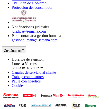
TyC Plan de Gobierno
in
new
Opens
window
Protección del consumidor
new
window
in
Opens
window
new
in
window
new
window
Notificaciones judiciales
juridica@semana.com
Para contactar a gestión humana
gestionhumana@semana.com
Contáctenos
Horarios de atención
Lunes a Viernes
8:00 a.m. a 6:00 p.m.
Canales de servicio al cliente
Trabaje con nosotros
Paute con nosotros
Cookies