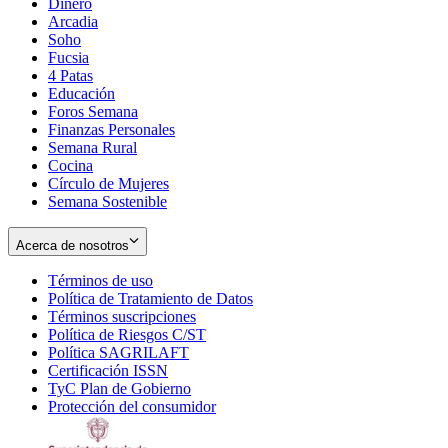
Dinero
Arcadia
Soho
Opens
Fucsia
in
Opens
4 Patas
new
in
Educación
window
new
Foros Semana
window
Finanzas Personales
Semana Rural
Cocina
Círculo de Mujeres
Semana Sostenible
Acerca de nosotros
Términos de uso
Opens
Política de Tratamiento de Datos
in
Opens
Términos suscripciones
new
Opens
in
Política de Riesgos C/ST
window
in
Opens
new
Política SAGRILAFT
Opens
new
in
window
Certificación ISSN
Opens
in
window
new
TyC Plan de Gobierno
in
new
Opens
window
Protección del consumidor
new
window
in
Opens
window
new
in
window
new