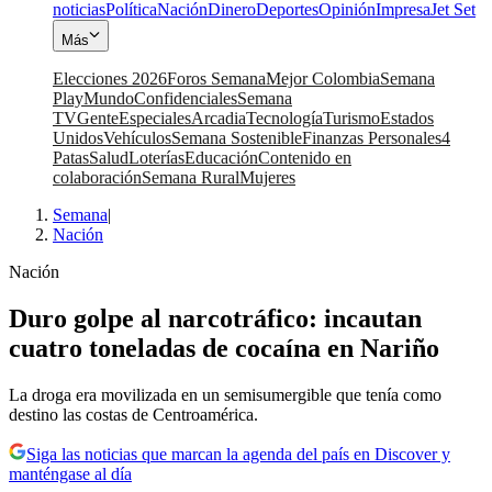
noticias
Política
Nación
Dinero
Deportes
Opinión
Impresa
Jet Set
Más
Elecciones 2026
Foros Semana
Mejor Colombia
Semana
Play
Mundo
Confidenciales
Semana
TV
Gente
Especiales
Arcadia
Tecnología
Turismo
Estados
Unidos
Vehículos
Semana Sostenible
Finanzas Personales
4
Patas
Salud
Loterías
Educación
Contenido en
colaboración
Semana Rural
Mujeres
Semana
|
Nación
Nación
Duro golpe al narcotráfico: incautan
cuatro toneladas de cocaína en Nariño
La droga era movilizada en un semisumergible que tenía como
destino las costas de Centroamérica.
Siga las noticias que marcan la agenda del país en Discover y
manténgase al día