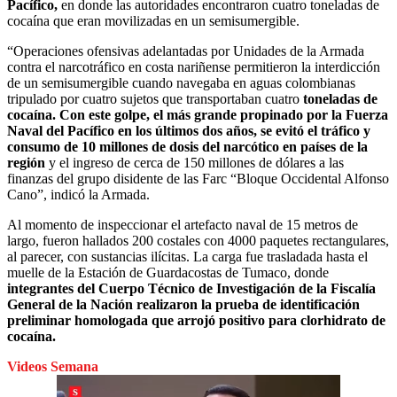
Pacífico,
en donde las autoridades encontraron cuatro toneladas de
cocaína que eran movilizadas en un semisumergible.
“Operaciones ofensivas adelantadas por Unidades de la Armada
contra el narcotráfico en costa nariñense permitieron la interdicción
de un semisumergible cuando navegaba en aguas colombianas
tripulado por cuatro sujetos que transportaban cuatro
toneladas de
cocaína. Con este golpe, el más grande propinado por la Fuerza
Naval del Pacífico en los últimos dos años, se evitó el tráfico y
consumo de 10 millones de dosis del narcótico en países de la
región
y el ingreso de cerca de 150 millones de dólares a las
finanzas del grupo disidente de las Farc “Bloque Occidental Alfonso
Cano”, indicó la Armada.
Al momento de inspeccionar el artefacto naval de 15 metros de
largo, fueron hallados 200 costales con 4000 paquetes rectangulares,
al parecer, con sustancias ilícitas.
La carga fue trasladada hasta el
muelle de la Estación de Guardacostas de Tumaco, donde
integrantes del Cuerpo Técnico de Investigación de la Fiscalía
General de la Nación realizaron la prueba de identificación
preliminar homologada que arrojó positivo para clorhidrato de
cocaína.
Videos Semana