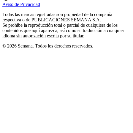
in
in
in
in
in
Aviso de Privacidad
Opens
new
new
new
new
new
in
window
window
window
window
window
Todas las marcas registradas son propiedad de la compañía
new
respectiva o de PUBLICACIONES SEMANA S.A.
window
Se prohíbe la reproducción total o parcial de cualquiera de los
contenidos que aquí aparezca, así como su traducción a cualquier
idioma sin autorización escrita por su titular.
© 2026 Semana. Todos los derechos reservados.