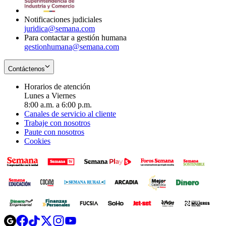
window
Notificaciones judiciales
juridica@semana.com
Para contactar a gestión humana
gestionhumana@semana.com
Contáctenos
Horarios de atención
Lunes a Viernes
8:00 a.m. a 6:00 p.m.
Canales de servicio al cliente
Trabaje con nosotros
Paute con nosotros
Cookies
Opens
Opens
Opens
Opens
Opens