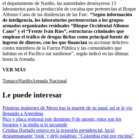
el departamento de Nariño, las autoridades destruyeron 13
laboratorios para la producción de cocaína que pertenecían al Boque
Alfonso Cano de las disidencias de las Farc.
“Según información
de inteligencia, los laboratorios pertenecerían a los grupos
armados organizados residuales “Bloque Occidental Alfonso
Cano” y el “Frente Iván Ríos”, estructuras criminales que
emplean el tráfico de drogas ilícitas como principal fuente de
ingreso de dineros, con los que financian
su accionar delictivo
contra miembros de la Fuerza Pública y las comunidades que
habitan en el Pacífico sur nariñense”, según indicó en las últimas
horas la Armada.
VER MÁS
Tumaco
Nariño
Armada Nacional
Le puede interesar
Primeras imágenes de Messi tras la muerte de su papá: así se le vio
llegando a Argentina
Pico y placa regional este domingo 9 de agosto: estos son los
horarios y la multa si lo incumple
Cristina Hurtado estuvo en la posesión presidencial, lució
despampanante ‘look’ y dejó palabras: “Colombia está por encima”