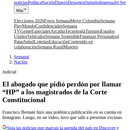
noticias
Política
Nación
Dinero
Deportes
Opinión
Impresa
Jet Set
Más
Elecciones 2026
Foros Semana
Mejor Colombia
Semana
Play
Mundo
Confidenciales
Semana
TV
Gente
Especiales
Arcadia
Tecnología
Turismo
Estados
Unidos
Vehículos
Semana Sostenible
Finanzas Personales
4
Patas
Salud
Loterías
Educación
Contenido en
colaboración
Semana Rural
Mujeres
Semana
|
Nación
Judicial
El abogado que pidió perdón por llamar
“HP” a los magistrados de la Corte
Constitucional
Francisco Bernate hizo una polémica publicación en su cuenta en
Instagram. Luego, en un video, tuvo que salir a presentar excusas.
Siga las noticias que marcan la agenda del país en Discover y