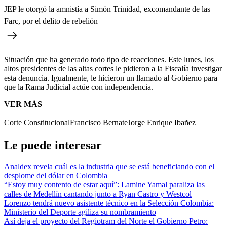
JEP le otorgó la amnistía a Simón Trinidad, excomandante de las
Farc, por el delito de rebelión
Situación que ha generado todo tipo de reacciones. Este lunes, los
altos presidentes de las altas cortes le pidieron a la Fiscalía investigar
esta denuncia. Igualmente, le hicieron un llamado al Gobierno para
que la Rama Judicial actúe con independencia.
VER MÁS
Corte Constitucional
Francisco Bernate
Jorge Enrique Ibañez
Le puede interesar
Analdex revela cuál es la industria que se está beneficiando con el
desplome del dólar en Colombia
“Estoy muy contento de estar aquí”: Lamine Yamal paraliza las
calles de Medellín cantando junto a Ryan Castro y Westcol
Lorenzo tendrá nuevo asistente técnico en la Selección Colombia:
Ministerio del Deporte agiliza su nombramiento
Así deja el proyecto del Regiotram del Norte el Gobierno Petro: