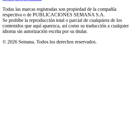
new
new
new
new
new
in
window
window
window
window
window
Todas las marcas registradas son propiedad de la compañía
new
respectiva o de PUBLICACIONES SEMANA S.A.
window
Se prohíbe la reproducción total o parcial de cualquiera de los
contenidos que aquí aparezca, así como su traducción a cualquier
idioma sin autorización escrita por su titular.
© 2026 Semana. Todos los derechos reservados.