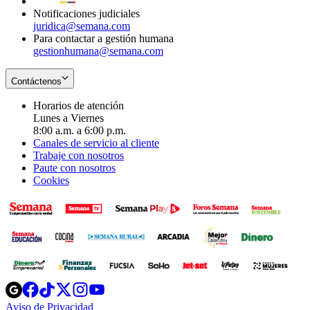
Notificaciones judiciales
juridica@semana.com
Para contactar a gestión humana
gestionhumana@semana.com
Contáctenos
Horarios de atención
Lunes a Viernes
8:00 a.m. a 6:00 p.m.
Canales de servicio al cliente
Trabaje con nosotros
Paute con nosotros
Cookies
Opens
Opens
Opens
Opens
Opens
in
in
in
in
in
Aviso de Privacidad
Opens