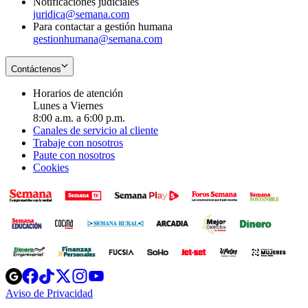
Notificaciones judiciales
juridica@semana.com
Para contactar a gestión humana
gestionhumana@semana.com
Contáctenos
Horarios de atención
Lunes a Viernes
8:00 a.m. a 6:00 p.m.
Canales de servicio al cliente
Trabaje con nosotros
Paute con nosotros
Cookies
Opens
Opens
Opens
Opens
Opens
in
in
in
in
in
Aviso de Privacidad
Opens
new
new
new
new
new
in