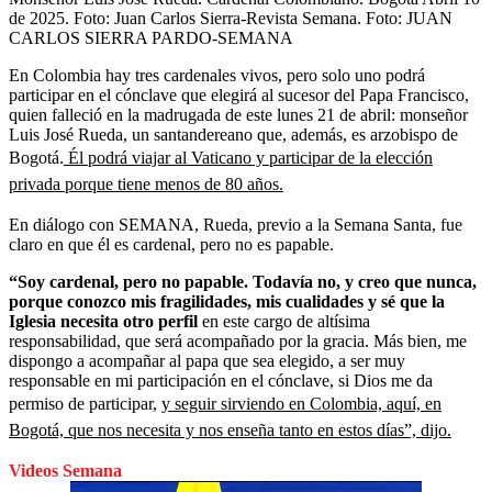
de 2025. Foto: Juan Carlos Sierra-Revista Semana.
Foto:
JUAN
CARLOS SIERRA PARDO-SEMANA
En Colombia hay tres cardenales vivos, pero solo uno podrá
participar en el cónclave que elegirá al sucesor del Papa Francisco,
quien falleció en la madrugada de este lunes 21 de abril: monseñor
Luis José Rueda, un santandereano que, además, es arzobispo de
Bogotá.
Él podrá viajar al Vaticano y participar de la elección
privada porque tiene menos de 80 años.
En diálogo con SEMANA, Rueda, previo a la Semana Santa, fue
claro en que él es cardenal, pero no es papable.
“Soy cardenal, pero no papable. Todavía no, y creo que nunca,
porque conozco mis fragilidades, mis cualidades y sé que la
Iglesia necesita otro perfil
en este cargo de altísima
responsabilidad, que será acompañado por la gracia. Más bien, me
dispongo a acompañar al papa que sea elegido, a ser muy
responsable en mi participación en el cónclave, si Dios me da
permiso de participar,
y seguir sirviendo en Colombia, aquí, en
Bogotá, que nos necesita y nos enseña tanto en estos días”, dijo.
Videos Semana