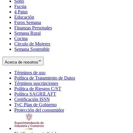
Soho
Opens
Fucsia
in
Opens
4 Patas
new
in
Educación
window
new
Foros Semana
window
Finanzas Personales
Semana Rural
Cocina
Círculo de Mujeres
Semana Sostenible
Acerca de nosotros
Términos de uso
Opens
Política de Tratamiento de Datos
in
Opens
Términos suscripciones
new
Opens
in
Política de Riesgos C/ST
window
in
Opens
new
Política SAGRILAFT
Opens
new
in
window
Certificación ISSN
Opens
in
window
new
TyC Plan de Gobierno
in
new
Opens
window
Protección del consumidor
new
window
in
Opens
window
new
in
window
new
window