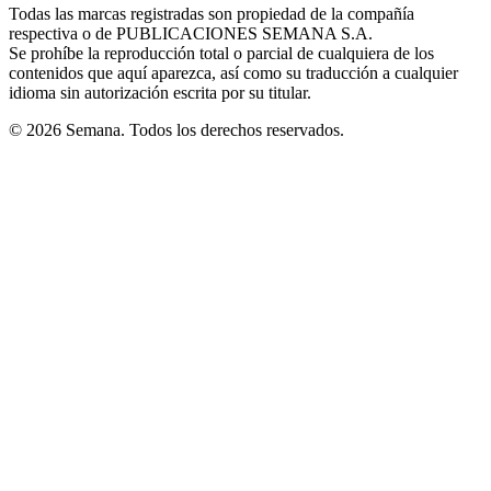
window
window
window
window
window
Todas las marcas registradas son propiedad de la compañía
new
respectiva o de PUBLICACIONES SEMANA S.A.
window
Se prohíbe la reproducción total o parcial de cualquiera de los
contenidos que aquí aparezca, así como su traducción a cualquier
idioma sin autorización escrita por su titular.
© 2026 Semana. Todos los derechos reservados.