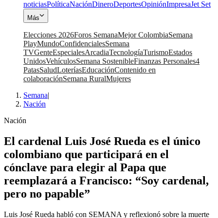
noticias
Política
Nación
Dinero
Deportes
Opinión
Impresa
Jet Set
Más
Elecciones 2026
Foros Semana
Mejor Colombia
Semana
Play
Mundo
Confidenciales
Semana
TV
Gente
Especiales
Arcadia
Tecnología
Turismo
Estados
Unidos
Vehículos
Semana Sostenible
Finanzas Personales
4
Patas
Salud
Loterías
Educación
Contenido en
colaboración
Semana Rural
Mujeres
Semana
|
Nación
Nación
El cardenal Luis José Rueda es el único
colombiano que participará en el
cónclave para elegir al Papa que
reemplazará a Francisco: “Soy cardenal,
pero no papable”
Luis José Rueda habló con SEMANA y reflexionó sobre la muerte