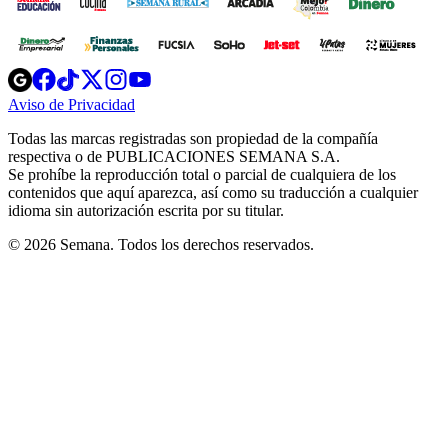
Opens
Opens
Opens
Opens
Opens
in
in
in
in
in
Aviso de Privacidad
Opens
new
new
new
new
new
in
window
window
window
window
window
Todas las marcas registradas son propiedad de la compañía
new
respectiva o de PUBLICACIONES SEMANA S.A.
window
Se prohíbe la reproducción total o parcial de cualquiera de los
contenidos que aquí aparezca, así como su traducción a cualquier
idioma sin autorización escrita por su titular.
© 2026 Semana. Todos los derechos reservados.