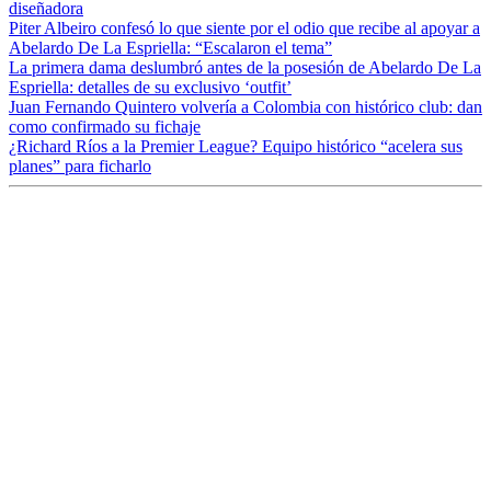
diseñadora
Piter Albeiro confesó lo que siente por el odio que recibe al apoyar a
Abelardo De La Espriella: “Escalaron el tema”
La primera dama deslumbró antes de la posesión de Abelardo De La
Espriella: detalles de su exclusivo ‘outfit’
Juan Fernando Quintero volvería a Colombia con histórico club: dan
como confirmado su fichaje
¿Richard Ríos a la Premier League? Equipo histórico “acelera sus
planes” para ficharlo