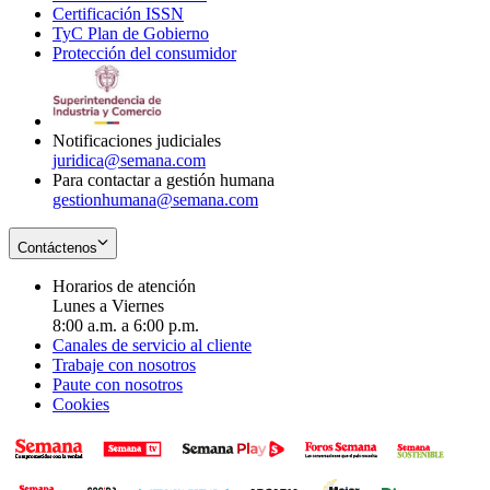
Certificación ISSN
Opens
in
window
new
TyC Plan de Gobierno
in
new
Opens
window
Protección del consumidor
new
window
in
Opens
window
new
in
window
new
window
Notificaciones judiciales
juridica@semana.com
Para contactar a gestión humana
gestionhumana@semana.com
Contáctenos
Horarios de atención
Lunes a Viernes
8:00 a.m. a 6:00 p.m.
Canales de servicio al cliente
Trabaje con nosotros
Paute con nosotros
Cookies