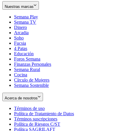
Nuestras marcas
Semana Play
Semana TV
Dinero
Arcadia
Soho
Opens
Fucsia
in
Opens
4 Patas
new
in
Educación
window
new
Foros Semana
window
Finanzas Personales
Semana Rural
Cocina
Círculo de Mujeres
Semana Sostenible
Acerca de nosotros
Términos de uso
Opens
Política de Tratamiento de Datos
in
Opens
Términos suscripciones
new
Opens
in
Política de Riesgos C/ST
window
in
Opens
new
Política SAGRILAFT
Opens
new
in
window