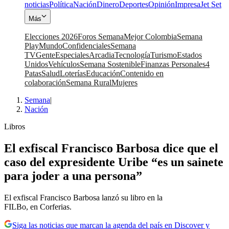
noticias
Política
Nación
Dinero
Deportes
Opinión
Impresa
Jet Set
Más
Elecciones 2026
Foros Semana
Mejor Colombia
Semana
Play
Mundo
Confidenciales
Semana
TV
Gente
Especiales
Arcadia
Tecnología
Turismo
Estados
Unidos
Vehículos
Semana Sostenible
Finanzas Personales
4
Patas
Salud
Loterías
Educación
Contenido en
colaboración
Semana Rural
Mujeres
Semana
|
Nación
Libros
El exfiscal Francisco Barbosa dice que el
caso del expresidente Uribe “es un sainete
para joder a una persona”
El exfiscal Francisco Barbosa lanzó su libro en la
FILBo, en Corferias.
Siga las noticias que marcan la agenda del país en Discover y