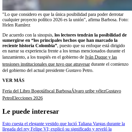
"Lo que considero es que la única posibilidad para poder derrotar
cualquier proyecto político 2026 es la unión", afirma Barbosa.
Foto:
Helen Ramírez
De acuerdo con la sinopsis,
los lectores tendrán la posibilidad de
sumergirse en “los principales hechos que han marcado la
reciente historia Colombia”
, puesto que su enfoque está dirigido
en narrar su experiencia frente a los temas mencionados durante el
lanzamiento, a los traspiés en el gobierno de
Iván Duque y las
tensiones institucionales que tuvo que atravesar
durante el comienzo
del gobierno del actual presidente Gustavo Petro.
VER MÁS
Feria del Libro Bogotá
fiscal Barbosa
Álvaro uribe vélez
Gustavo
Petro
Elecciones 2026
Le puede interesar
Esto cuesta el elegante vestido que lució Taliana Vargas durante la
llegada del rey Felipe VI; explicó su significado y reveló la