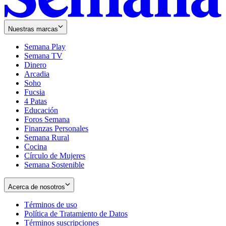
Nuestras marcas
Semana Play
Semana TV
Dinero
Arcadia
Soho
Opens
Fucsia
in
Opens
4 Patas
new
in
Educación
window
new
Foros Semana
window
Finanzas Personales
Semana Rural
Cocina
Círculo de Mujeres
Semana Sostenible
Acerca de nosotros
Términos de uso
Opens
Política de Tratamiento de Datos
in
Opens
Términos suscripciones
new
Opens
in