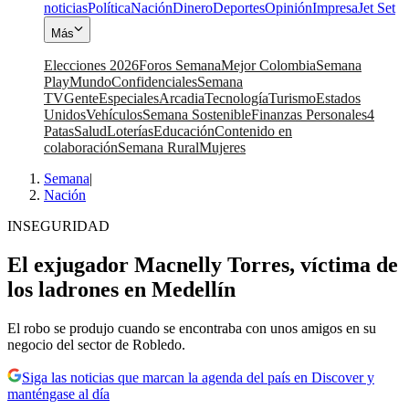
noticias
Política
Nación
Dinero
Deportes
Opinión
Impresa
Jet Set
Más
Elecciones 2026
Foros Semana
Mejor Colombia
Semana
Play
Mundo
Confidenciales
Semana
TV
Gente
Especiales
Arcadia
Tecnología
Turismo
Estados
Unidos
Vehículos
Semana Sostenible
Finanzas Personales
4
Patas
Salud
Loterías
Educación
Contenido en
colaboración
Semana Rural
Mujeres
Semana
|
Nación
INSEGURIDAD
El exjugador Macnelly Torres, víctima de
los ladrones en Medellín
El robo se produjo cuando se encontraba con unos amigos en su
negocio del sector de Robledo.
Siga las noticias que marcan la agenda del país en Discover y
manténgase al día