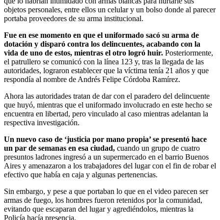
que lo habrían intimidado con armas blancas para hurtarle sus
objetos personales, entre ellos un celular y un bolso donde al parecer
portaba proveedores de su arma institucional.
Fue en ese momento en que el uniformado sacó su arma de
dotación y disparó contra los delincuentes, acabando con la
vida de uno de estos, mientras el otro logró huir.
Posteriormente,
el patrullero se comunicó con la línea 123 y, tras la llegada de las
autoridades, lograron establecer que la víctima tenía 21 años y que
respondía al nombre de Andrés Felipe Córdoba Ramírez.
Ahora las autoridades tratan de dar con el paradero del delincuente
que huyó, mientras que el uniformado involucrado en este hecho se
encuentra en libertad, pero vinculado al caso mientras adelantan la
respectiva investigación.
Un nuevo caso de ‘justicia por mano propia’ se presentó hace
un par de semanas en esa ciudad,
cuando un grupo de cuatro
presuntos ladrones ingresó a un supermercado en el barrio Buenos
Aires y amenazaron a los trabajadores del lugar con el fin de robar el
efectivo que había en caja y algunas pertenencias.
Sin embargo, y pese a que portaban lo que en el video parecen ser
armas de fuego, los hombres fueron retenidos por la comunidad,
evitando que escaparan del lugar y agrediéndolos, mientras la
Policía hacía presencia.