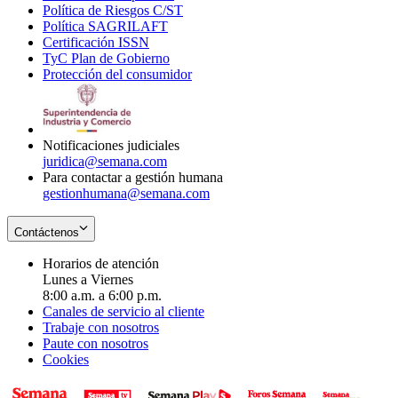
Política de Riesgos C/ST
window
in
Opens
new
Política SAGRILAFT
Opens
new
in
window
Certificación ISSN
Opens
in
window
new
TyC Plan de Gobierno
in
new
Opens
window
Protección del consumidor
new
window
in
Opens
window
new
in
window
new
window
Notificaciones judiciales
juridica@semana.com
Para contactar a gestión humana
gestionhumana@semana.com
Contáctenos
Horarios de atención
Lunes a Viernes
8:00 a.m. a 6:00 p.m.
Canales de servicio al cliente
Trabaje con nosotros
Paute con nosotros
Cookies