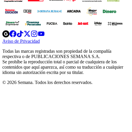
Opens
Opens
Opens
Opens
Opens
in
in
in
in
in
Aviso de Privacidad
Opens
new
new
new
new
new
in
window
window
window
window
window
Todas las marcas registradas son propiedad de la compañía
new
respectiva o de PUBLICACIONES SEMANA S.A.
window
Se prohíbe la reproducción total o parcial de cualquiera de los
contenidos que aquí aparezca, así como su traducción a cualquier
idioma sin autorización escrita por su titular.
© 2026 Semana. Todos los derechos reservados.