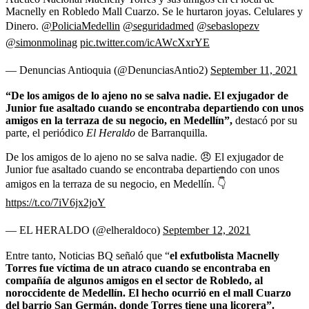
Macnelly en Robledo Mall Cuarzo. Se le hurtaron joyas. Celulares y
Dinero.
@PoliciaMedellin
@seguridadmed
@sebaslopezv
@simonmolinag
pic.twitter.com/icAWcXxrYE
— Denuncias Antioquia (@DenunciasAntio2)
September 11, 2021
“De los amigos de lo ajeno no se salva nadie. El exjugador de
Junior fue asaltado cuando se encontraba departiendo con unos
amigos en la terraza de su negocio, en Medellín”,
destacó por su
parte, el periódico
El Heraldo
de Barranquilla.
De los amigos de lo ajeno no se salva nadie. 😠 El exjugador de
Junior fue asaltado cuando se encontraba departiendo con unos
amigos en la terraza de su negocio, en Medellín. 👇
https://t.co/7iV6jx2joY
— EL HERALDO (@elheraldoco)
September 12, 2021
Entre tanto, Noticias BQ señaló que “
el exfutbolista Macnelly
Torres fue víctima de un atraco cuando se encontraba en
compañía de algunos amigos en el sector de Robledo, al
noroccidente de Medellín. El hecho ocurrió en el mall Cuarzo
del barrio San Germán, donde Torres tiene una licorera”.