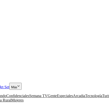
Jet Set
Más
ndo
Confidenciales
Semana TV
Gente
Especiales
Arcadia
Tecnología
Tur
a Rural
Mujeres