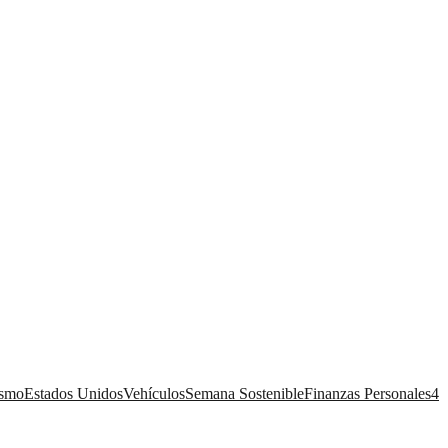
ismo
Estados Unidos
Vehículos
Semana Sostenible
Finanzas Personales
4