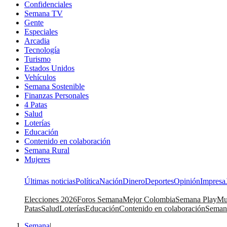
Confidenciales
Semana TV
Gente
Especiales
Arcadia
Tecnología
Turismo
Estados Unidos
Vehículos
Semana Sostenible
Finanzas Personales
4 Patas
Salud
Loterías
Educación
Contenido en colaboración
Semana Rural
Mujeres
Últimas noticias
Política
Nación
Dinero
Deportes
Opinión
Impresa
Elecciones 2026
Foros Semana
Mejor Colombia
Semana Play
Mu
Patas
Salud
Loterías
Educación
Contenido en colaboración
Seman
Semana
|