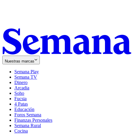
Nuestras marcas
Semana Play
Semana TV
Dinero
Arcadia
Soho
Opens
Fucsia
in
Opens
4 Patas
new
in
Educación
window
new
Foros Semana
window
Finanzas Personales
Semana Rural
Cocina