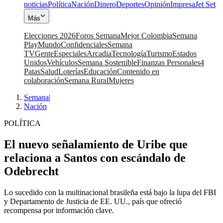
noticias
Política
Nación
Dinero
Deportes
Opinión
Impresa
Jet Set
Más
Elecciones 2026
Foros Semana
Mejor Colombia
Semana
Play
Mundo
Confidenciales
Semana
TV
Gente
Especiales
Arcadia
Tecnología
Turismo
Estados
Unidos
Vehículos
Semana Sostenible
Finanzas Personales
4
Patas
Salud
Loterías
Educación
Contenido en
colaboración
Semana Rural
Mujeres
Semana
|
Nación
POLÍTICA
El nuevo señalamiento de Uribe que
relaciona a Santos con escándalo de
Odebrecht
Lo sucedido con la multinacional brasileña está bajo la lupa del FBI
y Departamento de Justicia de EE. UU., país que ofreció
recompensa por información clave.