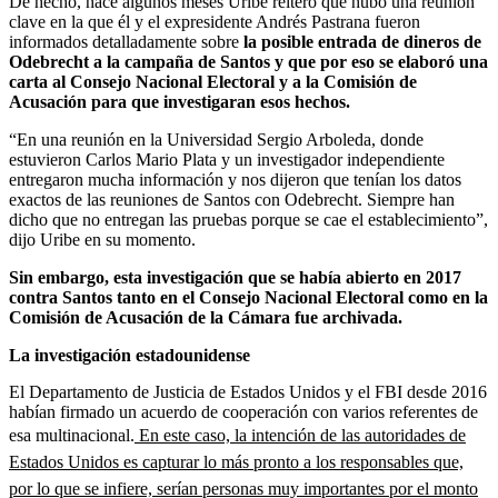
De hecho, hace algunos meses Uribe reiteró que hubo una reunión
clave en la que él y el expresidente Andrés Pastrana fueron
informados detalladamente sobre
la posible entrada de dineros de
Odebrecht a la campaña de Santos y que por eso se elaboró una
carta al Consejo Nacional Electoral y a la Comisión de
Acusación para que investigaran esos hechos.
“En una reunión en la Universidad Sergio Arboleda, donde
estuvieron Carlos Mario Plata y un investigador independiente
entregaron mucha información y nos dijeron que tenían los datos
exactos de las reuniones de Santos con Odebrecht. Siempre han
dicho que no entregan las pruebas porque se cae el establecimiento”,
dijo Uribe en su momento.
Sin embargo, esta investigación que se había abierto en 2017
contra Santos tanto en el Consejo Nacional Electoral como en la
Comisión de Acusación de la Cámara fue archivada.
La investigación estadounidense
El Departamento de Justicia de Estados Unidos y el FBI desde 2016
habían firmado un acuerdo de cooperación con varios referentes de
esa multinacional.
En este caso, la intención de las autoridades de
Estados Unidos es capturar lo más pronto a los responsables que,
por lo que se infiere, serían personas muy importantes por el monto