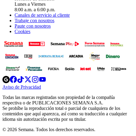
Lunes a Viernes
8:00 a.m. a 6:00 p.m.
Canales de servicio al cliente
Trabaje con nosotros
Paute con nosotros
Cookies
Opens
Opens
Opens
Opens
Opens
in
in
in
in
in
Aviso de Privacidad
Opens
new
new
new
new
new
in
window
window
window
window
window
Todas las marcas registradas son propiedad de la compañía
new
respectiva o de PUBLICACIONES SEMANA S.A.
window
Se prohíbe la reproducción total o parcial de cualquiera de los
contenidos que aquí aparezca, así como su traducción a cualquier
idioma sin autorización escrita por su titular.
© 2026 Semana. Todos los derechos reservados.