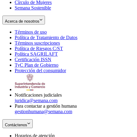
Círculo de Mujeres
Semana Sostenible
Acerca de nosotros
Términos de uso
Opens
Política de Tratamiento de Datos
in
Opens
Términos suscripciones
new
Opens
in
Política de Riesgos C/ST
window
in
Opens
new
Política SAGRILAFT
Opens
new
in
window
Certificación ISSN
Opens
in
window
new
TyC Plan de Gobierno
in
new
Opens
window
Protección del consumidor
new
window
in
Opens
window
new
in
window
new
window
Notificaciones judiciales
juridica@semana.com
Para contactar a gestión humana
gestionhumana@semana.com
Contáctenos
Horarios de atención