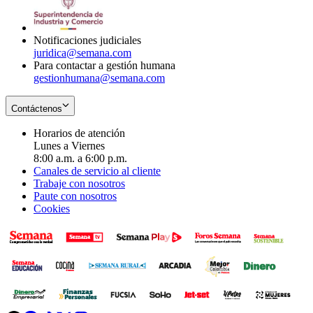
window
new
window
Notificaciones judiciales
juridica@semana.com
Para contactar a gestión humana
gestionhumana@semana.com
Contáctenos
Horarios de atención
Lunes a Viernes
8:00 a.m. a 6:00 p.m.
Canales de servicio al cliente
Trabaje con nosotros
Paute con nosotros
Cookies