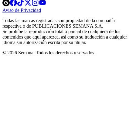
Opens
Opens
Opens
Opens
Opens
in
in
in
in
in
Aviso de Privacidad
Opens
new
new
new
new
new
in
window
window
window
window
window
Todas las marcas registradas son propiedad de la compañía
new
respectiva o de PUBLICACIONES SEMANA S.A.
window
Se prohíbe la reproducción total o parcial de cualquiera de los
contenidos que aquí aparezca, así como su traducción a cualquier
idioma sin autorización escrita por su titular.
© 2026 Semana. Todos los derechos reservados.