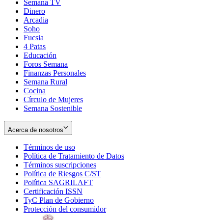
Semana TV
Dinero
Arcadia
Soho
Opens
Fucsia
in
Opens
4 Patas
new
in
Educación
window
new
Foros Semana
window
Finanzas Personales
Semana Rural
Cocina
Círculo de Mujeres
Semana Sostenible
Acerca de nosotros
Términos de uso
Opens
Política de Tratamiento de Datos
in
Opens
Términos suscripciones
new
Opens
in
Política de Riesgos C/ST
window
in
Opens
new
Política SAGRILAFT
Opens
new
in
window
Certificación ISSN
Opens
in
window
new
TyC Plan de Gobierno
in
new
Opens
window
Protección del consumidor
new
window
in
Opens
window
new
in