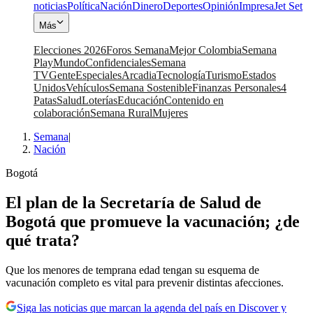
noticias
Política
Nación
Dinero
Deportes
Opinión
Impresa
Jet Set
Más
Elecciones 2026
Foros Semana
Mejor Colombia
Semana
Play
Mundo
Confidenciales
Semana
TV
Gente
Especiales
Arcadia
Tecnología
Turismo
Estados
Unidos
Vehículos
Semana Sostenible
Finanzas Personales
4
Patas
Salud
Loterías
Educación
Contenido en
colaboración
Semana Rural
Mujeres
Semana
|
Nación
Bogotá
El plan de la Secretaría de Salud de
Bogotá que promueve la vacunación; ¿de
qué trata?
Que los menores de temprana edad tengan su esquema de
vacunación completo es vital para prevenir distintas afecciones.
Siga las noticias que marcan la agenda del país en Discover y