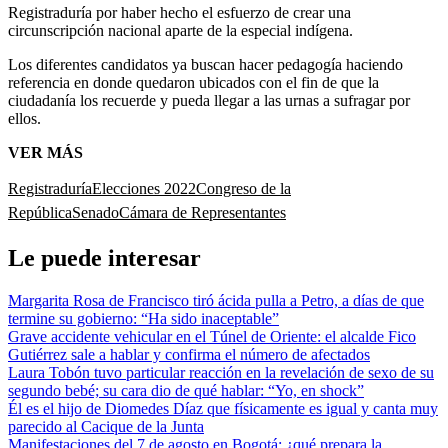
Registraduría por haber hecho el esfuerzo de crear una
circunscripción nacional aparte de la especial indígena.
Los diferentes candidatos ya buscan hacer pedagogía haciendo
referencia en donde quedaron ubicados con el fin de que la
ciudadanía los recuerde y pueda llegar a las urnas a sufragar por
ellos.
VER MÁS
Registraduría
Elecciones 2022
Congreso de la
República
Senado
Cámara de Representantes
Le puede interesar
Margarita Rosa de Francisco tiró ácida pulla a Petro, a días de que
termine su gobierno: “Ha sido inaceptable”
Grave accidente vehicular en el Túnel de Oriente: el alcalde Fico
Gutiérrez sale a hablar y confirma el número de afectados
Laura Tobón tuvo particular reacción en la revelación de sexo de su
segundo bebé; su cara dio de qué hablar: “Yo, en shock”
Él es el hijo de Diomedes Díaz que físicamente es igual y canta muy
parecido al Cacique de la Junta
Manifestaciones del 7 de agosto en Bogotá: ¿qué prepara la