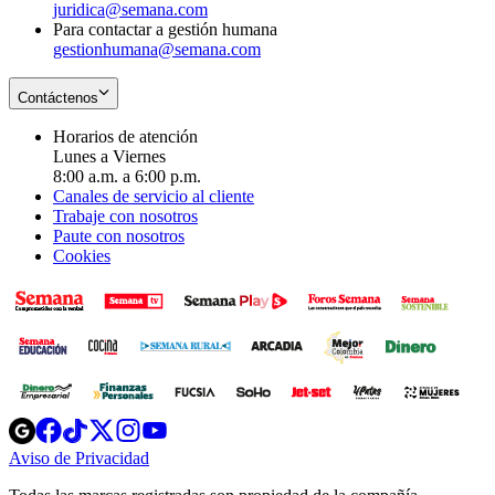
juridica@semana.com
Para contactar a gestión humana
gestionhumana@semana.com
Contáctenos
Horarios de atención
Lunes a Viernes
8:00 a.m. a 6:00 p.m.
Canales de servicio al cliente
Trabaje con nosotros
Paute con nosotros
Cookies
Opens
Opens
Opens
Opens
Opens
in
in
in
in
in
Aviso de Privacidad
Opens
new
new
new
new
new
in
window
window
window
window
window