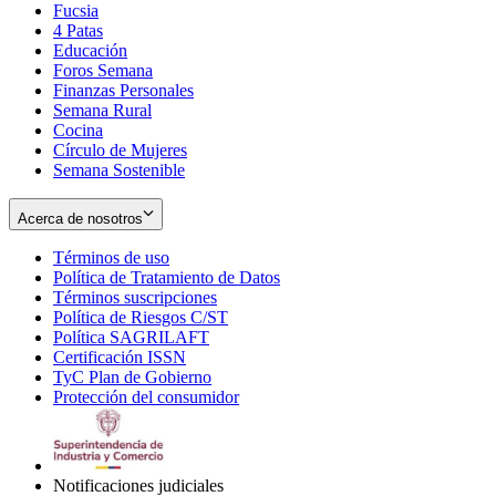
Fucsia
in
Opens
4 Patas
new
in
Educación
window
new
Foros Semana
window
Finanzas Personales
Semana Rural
Cocina
Círculo de Mujeres
Semana Sostenible
Acerca de nosotros
Términos de uso
Opens
Política de Tratamiento de Datos
in
Opens
Términos suscripciones
new
Opens
in
Política de Riesgos C/ST
window
in
Opens
new
Política SAGRILAFT
Opens
new
in
window
Certificación ISSN
Opens
in
window
new
TyC Plan de Gobierno
in
new
Opens
window
Protección del consumidor
new
window
in
Opens
window
new
in
window
new
window
Notificaciones judiciales