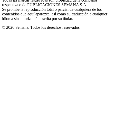
Todas las marcas registradas son propiedad de la compañía
new
respectiva o de PUBLICACIONES SEMANA S.A.
window
Se prohíbe la reproducción total o parcial de cualquiera de los
contenidos que aquí aparezca, así como su traducción a cualquier
idioma sin autorización escrita por su titular.
© 2026 Semana. Todos los derechos reservados.