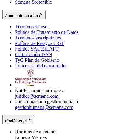
Semana Sostenible
Acerca de nosotros
Términos de uso
Opens
Política de Tratamiento de Datos
in
Opens
Términos suscripciones
new
Opens
in
Política de Riesgos C/ST
window
in
Opens
new
Política SAGRILAFT
Opens
new
in
window
Certificación ISSN
Opens
in
window
new
TyC Plan de Gobierno
in
new
Opens
window
Protección del consumidor
new
window
in
Opens
window
new
in
window
new
window
Notificaciones judiciales
juridica@semana.com
Para contactar a gestión humana
gestionhumana@semana.com
Contáctenos
Horarios de atención
Lunes a Viernes