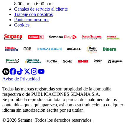
8:00 a.m. a 6:00 p.m.
Canales de servicio al cliente
Trabaje con nosotros
Paute con nosotros
Cookies
Opens
Opens
Opens
Opens
Opens
in
in
in
in
in
Aviso de Privacidad
Opens
new
new
new
new
new
in
window
window
window
window
window
Todas las marcas registradas son propiedad de la compañía
new
respectiva o de PUBLICACIONES SEMANA S.A.
window
Se prohíbe la reproducción total o parcial de cualquiera de los
contenidos que aquí aparezca, así como su traducción a cualquier
idioma sin autorización escrita por su titular.
© 2026 Semana. Todos los derechos reservados.