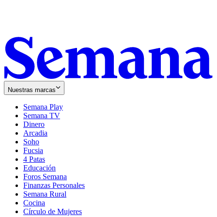
Nuestras marcas
Semana Play
Semana TV
Dinero
Arcadia
Soho
Opens
Fucsia
in
Opens
4 Patas
new
in
Educación
window
new
Foros Semana
window
Finanzas Personales
Semana Rural
Cocina
Círculo de Mujeres