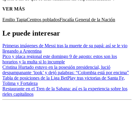
VER MÁS
Emilio Tapia
Centros poblados
Fiscalía General de la Nación
Le puede interesar
Primeras imágenes de Messi tras la muerte de su papá: así se le vio
llegando a Argentina
Pico y placa regional este domingo 9 de agosto: estos son los
horarios y la multa si lo incumple
Cristina Hurtado estuvo en la posesión presidencial, lució
despampanante ‘look’ y dejó palabras: “Colombia está por encima”
Tabla de posiciones de la Liga BetPlay tras victorias de Santa Fe,
Tolima y Fortaleza
Restaurante en el Tren de la Sabana: así es la experiencia sobre los
rieles capitalinos