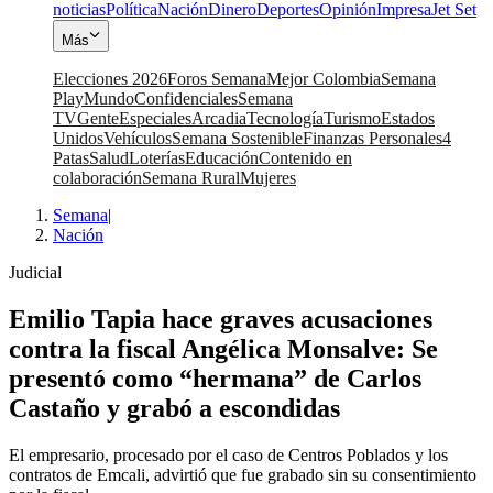
noticias
Política
Nación
Dinero
Deportes
Opinión
Impresa
Jet Set
Más
Elecciones 2026
Foros Semana
Mejor Colombia
Semana
Play
Mundo
Confidenciales
Semana
TV
Gente
Especiales
Arcadia
Tecnología
Turismo
Estados
Unidos
Vehículos
Semana Sostenible
Finanzas Personales
4
Patas
Salud
Loterías
Educación
Contenido en
colaboración
Semana Rural
Mujeres
Semana
|
Nación
Judicial
Emilio Tapia hace graves acusaciones
contra la fiscal Angélica Monsalve: Se
presentó como “hermana” de Carlos
Castaño y grabó a escondidas
El empresario, procesado por el caso de Centros Poblados y los
contratos de Emcali, advirtió que fue grabado sin su consentimiento