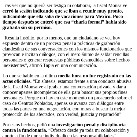
Tras ver que no quería ser testigo ni colaborar, la fiscal Monsalve
cerró la sesión indicando que se iban a reunir muy pronto,
indicándole que ella salía de vacaciones para México. Poco
tiempo después se enteró que esa “charla formal” había sido
grabada sin su permiso.
“Resulta insólito, por lo menos, que un ciudadano se vea hoy
expuesto dentro de un proceso penal a prácticas de grabación
clandestina de sus conversaciones con los mismos funcionarios que
provocan e incitan diálogos, con el mero ánimo de saldar rencillas
personales o generar respuestas públicas desmedidas sobre hechos
inexistentes”, afirmó Tapia en una comunicación.
Lo que se habló en la última
media hora no fue registrado en las
actas oficiales.
“En síntesis, estamos frente a una conducta abusiva
de la fiscal Monsalve al grabar una conversación privada y dar a
conocer apartes incompletos de ella para buscar sus propios fines
personales. Porque no hay en este momento un preacuerdo sobre el
caso de Centros Poblados, apenas se avanza con diálogos entre
todas las partes en una negociación, con miras a buscar la mejor
protección de los afectados, con verdad, justicia y reparación”.
Por estos hechos, pidió una
investigación penal y disciplinaria
contra la funcionaria.
“Ofrezco desde ya toda mi colaboración y
aporte a fin de que se individualicen las responsabilidades”.