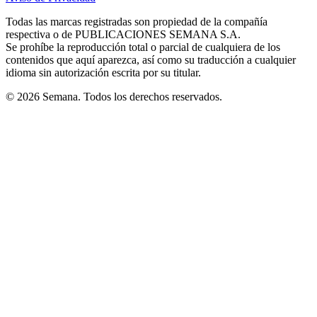
new
new
new
new
new
in
window
window
window
window
window
Todas las marcas registradas son propiedad de la compañía
new
respectiva o de PUBLICACIONES SEMANA S.A.
window
Se prohíbe la reproducción total o parcial de cualquiera de los
contenidos que aquí aparezca, así como su traducción a cualquier
idioma sin autorización escrita por su titular.
© 2026 Semana. Todos los derechos reservados.