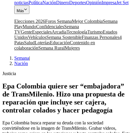
noticias
Política
Nación
Dinero
Deportes
Opinión
Impresa
Jet Set
Más
Elecciones 2026
Foros Semana
Mejor Colombia
Semana
Play
Mundo
Confidenciales
Semana
TV
Gente
Especiales
Arcadia
Tecnología
Turismo
Estados
Unidos
Vehículos
Semana Sostenible
Finanzas Personales
4
Patas
Salud
Loterías
Educación
Contenido en
colaboración
Semana Rural
Mujeres
Semana
|
Nación
Justicia
Epa Colombia quiere ser “embajadora”
de TransMilenio. Hizo una propuesta de
reparación que incluye ser cajera,
controlar colados y hacer pedagogía
Epa Colombia busca reparar su deuda con la sociedad
convirtiéndose en la imagen de TransMilenio. Grabar videos,