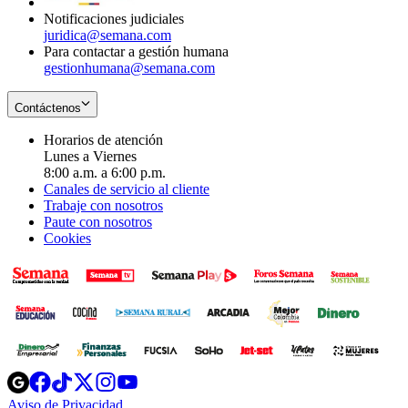
Notificaciones judiciales
juridica@semana.com
Para contactar a gestión humana
gestionhumana@semana.com
Contáctenos
Horarios de atención
Lunes a Viernes
8:00 a.m. a 6:00 p.m.
Canales de servicio al cliente
Trabaje con nosotros
Paute con nosotros
Cookies
Opens
Opens
Opens
Opens
Opens
in
in
in
in
in
Aviso de Privacidad
Opens