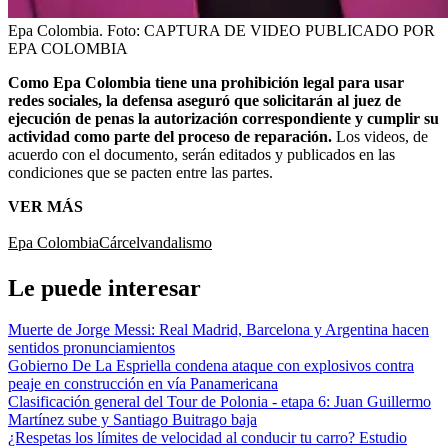
Epa Colombia.
Foto:
CAPTURA DE VIDEO PUBLICADO POR
EPA COLOMBIA
Como Epa Colombia tiene una prohibición legal para usar
redes sociales, la defensa aseguró que solicitarán al juez de
ejecución de penas la autorización correspondiente y cumplir su
actividad como parte del proceso de reparación.
Los videos, de
acuerdo con el documento, serán editados y publicados en las
condiciones que se pacten entre las partes.
VER MÁS
Epa Colombia
Cárcel
vandalismo
Le puede interesar
Muerte de Jorge Messi: Real Madrid, Barcelona y Argentina hacen
sentidos pronunciamientos
Gobierno De La Espriella condena ataque con explosivos contra
peaje en construcción en vía Panamericana
Clasificación general del Tour de Polonia - etapa 6: Juan Guillermo
Martínez sube y Santiago Buitrago baja
¿Respetas los límites de velocidad al conducir tu carro? Estudio