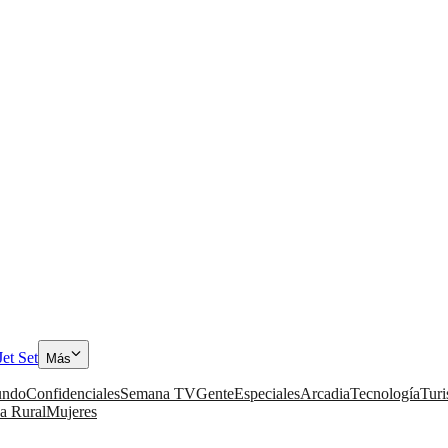
Jet Set
Más
ndo
Confidenciales
Semana TV
Gente
Especiales
Arcadia
Tecnología
Tur
a Rural
Mujeres