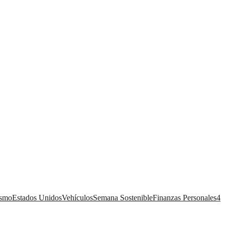
ismo
Estados Unidos
Vehículos
Semana Sostenible
Finanzas Personales
4