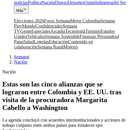
noticias
Política
Nación
Dinero
Deportes
Opinión
Impresa
Jet Set
Más
Elecciones 2026
Foros Semana
Mejor Colombia
Semana
Play
Mundo
Confidenciales
Semana
TV
Gente
Especiales
Arcadia
Tecnología
Turismo
Estados
Unidos
Vehículos
Semana Sostenible
Finanzas Personales
4
Patas
Salud
Loterías
Educación
Contenido en
colaboración
Semana Rural
Mujeres
Semana
|
Nación
Nación
Estas son las cinco alianzas que se
lograron entre Colombia y EE. UU. tras
visita de la procuradora Margarita
Cabello a Washington
La agenda concluyó con acuerdos interinstitucionales y acciones de
trabajo conjunto entre ambos países para fortalecer ejes