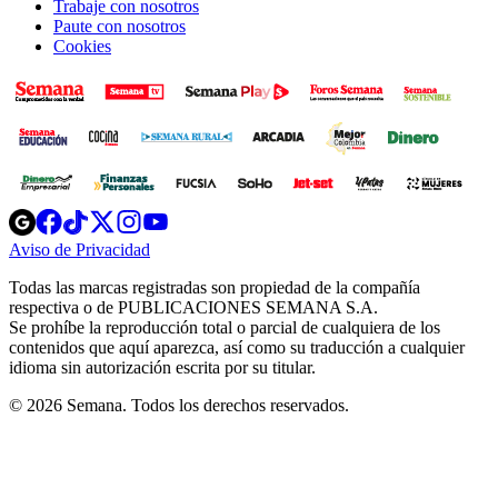
Trabaje con nosotros
Paute con nosotros
Cookies
Opens
Opens
Opens
Opens
Opens
in
in
in
in
in
Aviso de Privacidad
Opens
new
new
new
new
new
in
window
window
window
window
window
Todas las marcas registradas son propiedad de la compañía
new
respectiva o de PUBLICACIONES SEMANA S.A.
window
Se prohíbe la reproducción total o parcial de cualquiera de los
contenidos que aquí aparezca, así como su traducción a cualquier
idioma sin autorización escrita por su titular.
© 2026 Semana. Todos los derechos reservados.