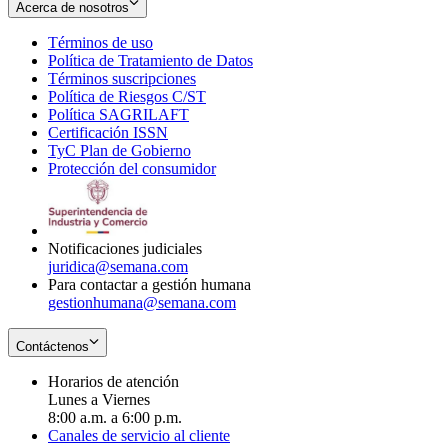
Acerca de nosotros
Términos de uso
Opens
Política de Tratamiento de Datos
in
Opens
Términos suscripciones
new
Opens
in
Política de Riesgos C/ST
window
in
Opens
new
Política SAGRILAFT
Opens
new
in
window
Certificación ISSN
Opens
in
window
new
TyC Plan de Gobierno
in
new
Opens
window
Protección del consumidor
new
window
in
Opens
window
new
in
window
new
window
Notificaciones judiciales
juridica@semana.com
Para contactar a gestión humana
gestionhumana@semana.com
Contáctenos
Horarios de atención
Lunes a Viernes
8:00 a.m. a 6:00 p.m.
Canales de servicio al cliente