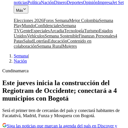
noticias
Política
Nación
Dinero
Deportes
Opinión
Impresa
Jet Set
Más
Elecciones 2026
Foros Semana
Mejor Colombia
Semana
Play
Mundo
Confidenciales
Semana
TV
Gente
Especiales
Arcadia
Tecnología
Turismo
Estados
Unidos
Vehículos
Semana Sostenible
Finanzas Personales
4
Patas
Salud
Loterías
Educación
Contenido en
colaboración
Semana Rural
Mujeres
Semana
|
Nación
Cundinamarca
Este jueves inicia la construcción del
Regiotram de Occidente; conectará a 4
municipios con Bogotá
Será el primer tren de cercanías del país y conectará habitantes de
Facatativá, Madrid, Funza y Mosquera con Bogotá.
Siga las noticias que marcan la agenda del país en Discover y