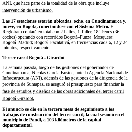
ANI, que hace parte de la totalidad de la obra que incluye
intervención de urbanismo.
Las 17 estaciones estarán ubicadas, ocho, en Cundinamarca y,
nueve, en Bogotá, conectándose con el Sistema Metro.
El
Regiotram contará en total con 2 Patios, 1 Taller, 18 Trenes (36
coches) operando con recorridos Bogotá–Funza, Mosquera;
Bogotá–Madrid; Bogotá–Facatativá, en frecuencias cada 6, 12 y 24
minutos, respectivamente.
Tercer carril Bogotá - Girardot
La semana pasada, luego de las gestiones del gobernador de
Cundinamarca, Nicolás García Bustos, ante la Agencia Nacional de
Infraestructura (ANI), además de las gestiones de la dirigencia de la
provincia de Sumapaz,
se aseguró el presupuesto para financiar la
fase de estudios y diseños de las obras adicionales del tercer carril
Bogotá-Girardot.
El anuncio se dio en la tercera mesa de seguimiento a los
trabajos de construcción del tercer carril, la cual sesionó en el
municipio de Pandi, a 103 kilómetros de la capital
departamental.