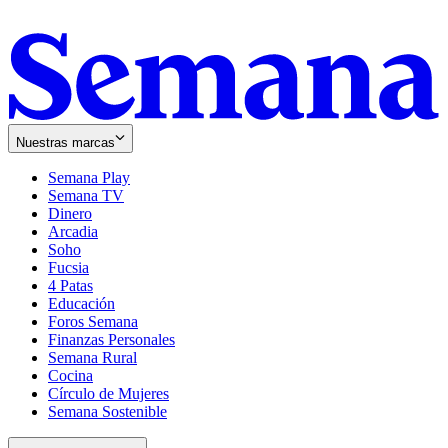
Nuestras marcas
Semana Play
Semana TV
Dinero
Arcadia
Soho
Opens
Fucsia
in
Opens
4 Patas
new
in
Educación
window
new
Foros Semana
window
Finanzas Personales
Semana Rural
Cocina
Círculo de Mujeres
Semana Sostenible