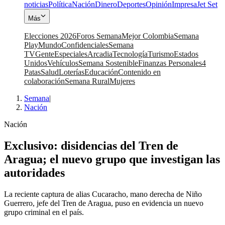
noticias
Política
Nación
Dinero
Deportes
Opinión
Impresa
Jet Set
Más
Elecciones 2026
Foros Semana
Mejor Colombia
Semana
Play
Mundo
Confidenciales
Semana
TV
Gente
Especiales
Arcadia
Tecnología
Turismo
Estados
Unidos
Vehículos
Semana Sostenible
Finanzas Personales
4
Patas
Salud
Loterías
Educación
Contenido en
colaboración
Semana Rural
Mujeres
Semana
|
Nación
Nación
Exclusivo: disidencias del Tren de
Aragua; el nuevo grupo que investigan las
autoridades
La reciente captura de alias Cucaracho, mano derecha de Niño
Guerrero, jefe del Tren de Aragua, puso en evidencia un nuevo
grupo criminal en el país.