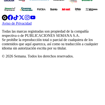
Opens
Opens
Opens
Opens
Opens
in
in
in
in
in
Aviso de Privacidad
Opens
new
new
new
new
new
in
window
window
window
window
window
Todas las marcas registradas son propiedad de la compañía
new
respectiva o de PUBLICACIONES SEMANA S.A.
window
Se prohíbe la reproducción total o parcial de cualquiera de los
contenidos que aquí aparezca, así como su traducción a cualquier
idioma sin autorización escrita por su titular.
© 2026 Semana. Todos los derechos reservados.