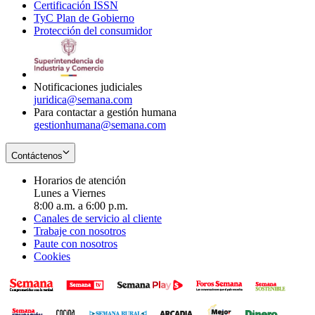
Certificación ISSN
Opens
in
window
new
TyC Plan de Gobierno
in
new
Opens
window
Protección del consumidor
new
window
in
Opens
window
new
in
window
new
window
Notificaciones judiciales
juridica@semana.com
Para contactar a gestión humana
gestionhumana@semana.com
Contáctenos
Horarios de atención
Lunes a Viernes
8:00 a.m. a 6:00 p.m.
Canales de servicio al cliente
Trabaje con nosotros
Paute con nosotros
Cookies