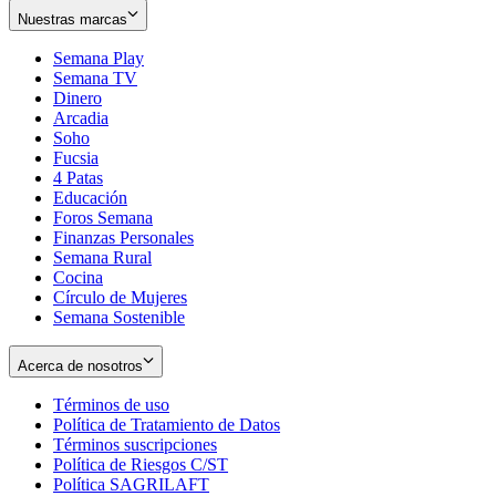
Nuestras marcas
Semana Play
Semana TV
Dinero
Arcadia
Soho
Opens
Fucsia
in
Opens
4 Patas
new
in
Educación
window
new
Foros Semana
window
Finanzas Personales
Semana Rural
Cocina
Círculo de Mujeres
Semana Sostenible
Acerca de nosotros
Términos de uso
Opens
Política de Tratamiento de Datos
in
Opens
Términos suscripciones
new
Opens
in
Política de Riesgos C/ST
window
in
Opens
new
Política SAGRILAFT
Opens
new
in
window