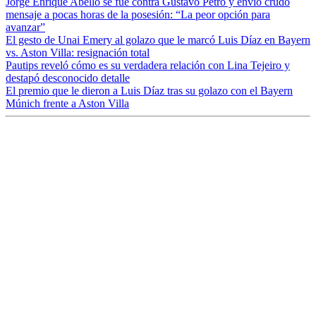
Jorge Enrique Abello se fue contra Gustavo Petro y envió crudo
mensaje a pocas horas de la posesión: “La peor opción para
avanzar”
El gesto de Unai Emery al golazo que le marcó Luis Díaz en Bayern
vs. Aston Villa: resignación total
Pautips reveló cómo es su verdadera relación con Lina Tejeiro y
destapó desconocido detalle
El premio que le dieron a Luis Díaz tras su golazo con el Bayern
Múnich frente a Aston Villa