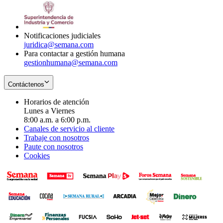
window
new
in
window
new
window
Notificaciones judiciales
juridica@semana.com
Para contactar a gestión humana
gestionhumana@semana.com
Contáctenos
Horarios de atención
Lunes a Viernes
8:00 a.m. a 6:00 p.m.
Canales de servicio al cliente
Trabaje con nosotros
Paute con nosotros
Cookies