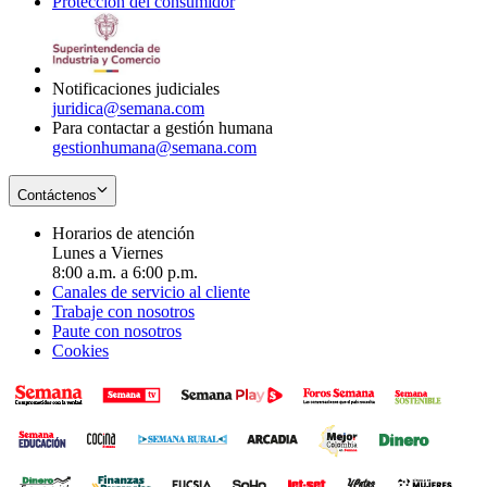
Protección del consumidor
new
window
in
Opens
window
new
in
window
new
window
Notificaciones judiciales
juridica@semana.com
Para contactar a gestión humana
gestionhumana@semana.com
Contáctenos
Horarios de atención
Lunes a Viernes
8:00 a.m. a 6:00 p.m.
Canales de servicio al cliente
Trabaje con nosotros
Paute con nosotros
Cookies