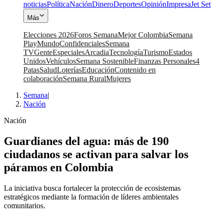
noticias
Política
Nación
Dinero
Deportes
Opinión
Impresa
Jet Set
Más
Elecciones 2026
Foros Semana
Mejor Colombia
Semana
Play
Mundo
Confidenciales
Semana
TV
Gente
Especiales
Arcadia
Tecnología
Turismo
Estados
Unidos
Vehículos
Semana Sostenible
Finanzas Personales
4
Patas
Salud
Loterías
Educación
Contenido en
colaboración
Semana Rural
Mujeres
Semana
|
Nación
Nación
Guardianes del agua: más de 190
ciudadanos se activan para salvar los
páramos en Colombia
La iniciativa busca fortalecer la protección de ecosistemas
estratégicos mediante la formación de líderes ambientales
comunitarios.