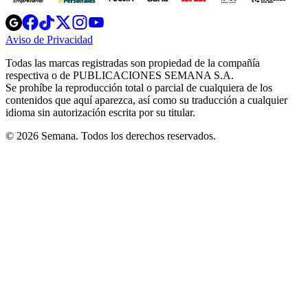
Opens
Opens
Opens
Opens
Opens
in
in
in
in
in
Aviso de Privacidad
Opens
new
new
new
new
new
in
window
window
window
window
window
Todas las marcas registradas son propiedad de la compañía
new
respectiva o de PUBLICACIONES SEMANA S.A.
window
Se prohíbe la reproducción total o parcial de cualquiera de los
contenidos que aquí aparezca, así como su traducción a cualquier
idioma sin autorización escrita por su titular.
© 2026 Semana. Todos los derechos reservados.