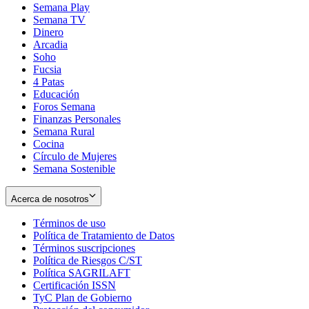
Semana Play
Semana TV
Dinero
Arcadia
Soho
Opens
Fucsia
in
Opens
4 Patas
new
in
Educación
window
new
Foros Semana
window
Finanzas Personales
Semana Rural
Cocina
Círculo de Mujeres
Semana Sostenible
Acerca de nosotros
Términos de uso
Opens
Política de Tratamiento de Datos
in
Opens
Términos suscripciones
new
Opens
in
Política de Riesgos C/ST
window
in
Opens
new
Política SAGRILAFT
Opens
new
in
window
Certificación ISSN
Opens
in
window
new
TyC Plan de Gobierno
in
new
Opens
window