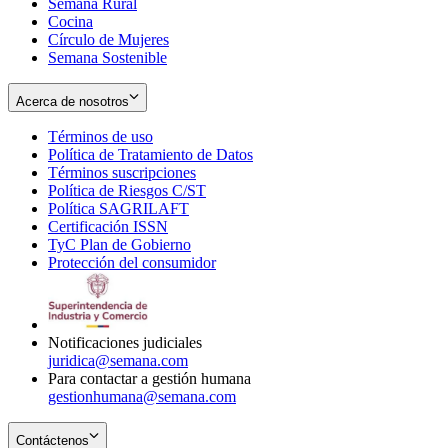
Semana Rural
Cocina
Círculo de Mujeres
Semana Sostenible
Acerca de nosotros
Términos de uso
Opens
Política de Tratamiento de Datos
in
Opens
Términos suscripciones
new
Opens
in
Política de Riesgos C/ST
window
in
Opens
new
Política SAGRILAFT
Opens
new
in
window
Certificación ISSN
Opens
in
window
new
TyC Plan de Gobierno
in
new
Opens
window
Protección del consumidor
new
window
in
Opens
window
new
in
window
new
window
Notificaciones judiciales
juridica@semana.com
Para contactar a gestión humana
gestionhumana@semana.com
Contáctenos