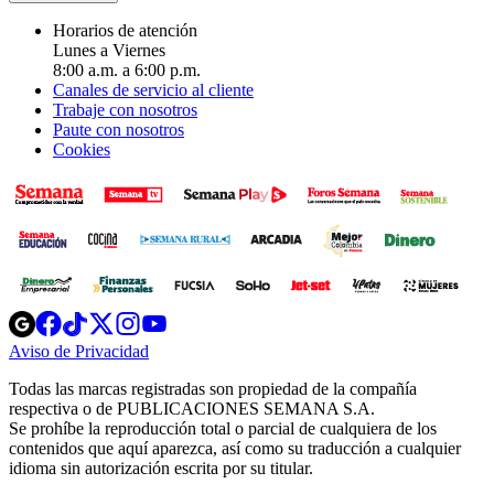
Horarios de atención
Lunes a Viernes
8:00 a.m. a 6:00 p.m.
Canales de servicio al cliente
Trabaje con nosotros
Paute con nosotros
Cookies
Opens
Opens
Opens
Opens
Opens
in
in
in
in
in
Aviso de Privacidad
Opens
new
new
new
new
new
in
window
window
window
window
window
Todas las marcas registradas son propiedad de la compañía
new
respectiva o de PUBLICACIONES SEMANA S.A.
window
Se prohíbe la reproducción total o parcial de cualquiera de los
contenidos que aquí aparezca, así como su traducción a cualquier
idioma sin autorización escrita por su titular.