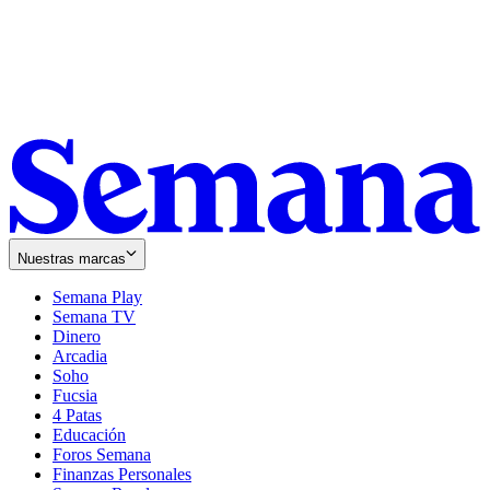
Nuestras marcas
Semana Play
Semana TV
Dinero
Arcadia
Soho
Opens
Fucsia
in
Opens
4 Patas
new
in
Educación
window
new
Foros Semana
window
Finanzas Personales