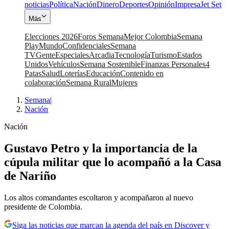
noticias
Política
Nación
Dinero
Deportes
Opinión
Impresa
Jet Set
Más
Elecciones 2026
Foros Semana
Mejor Colombia
Semana
Play
Mundo
Confidenciales
Semana
TV
Gente
Especiales
Arcadia
Tecnología
Turismo
Estados
Unidos
Vehículos
Semana Sostenible
Finanzas Personales
4
Patas
Salud
Loterías
Educación
Contenido en
colaboración
Semana Rural
Mujeres
Semana
|
Nación
Nación
Gustavo Petro y la importancia de la
cúpula militar que lo acompañó a la Casa
de Nariño
Los altos comandantes escoltaron y acompañaron al nuevo
presidente de Colombia.
Siga las noticias que marcan la agenda del país en Discover y