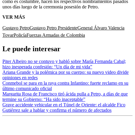
como es costumbre, hacen los respectivos nombramientos pasados
unos días luego de la ceremonia posesión de Petro.
VER MÁS
Gustavo Petro
Gustavo Petro Presidente
General Álvaro Valencia
Tovar
Policía
Fuerzas Armadas de Colombia
Le puede interesar
Piter Albeiro no se contuvo y habló sobre María Fernanda Cabal;
hizo inesperada confesión: “Un día de mi vida”
Ariana Grande y la polémica por su cuerpo: su nuevo video divide
opiniones en redes
Conmebol se para en la raya contra Infantino: fuerte reclamo en su
último comunicado oficial
Margarita Rosa de Francisco tiró ácida pulla a Petro, a días de que
termine su Gobierno: “Ha sido inaceptable”
Grave accidente vehicular en el Túnel de Oriente: el alcalde Fico
Gutiérrez sale a hablar y confirma el número de afectados