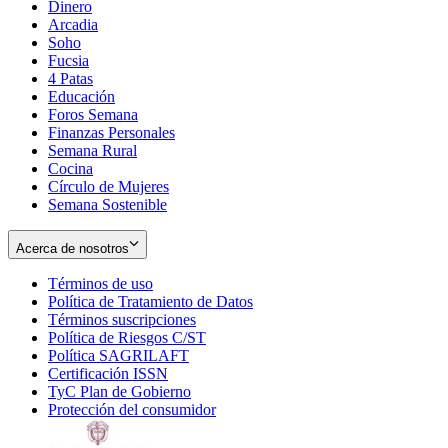
Dinero
Arcadia
Soho
Opens
Fucsia
in
Opens
4 Patas
new
in
Educación
window
new
Foros Semana
window
Finanzas Personales
Semana Rural
Cocina
Círculo de Mujeres
Semana Sostenible
Acerca de nosotros
Términos de uso
Opens
Política de Tratamiento de Datos
in
Opens
Términos suscripciones
new
Opens
in
Política de Riesgos C/ST
window
in
Opens
new
Política SAGRILAFT
Opens
new
in
window
Certificación ISSN
Opens
in
window
new
TyC Plan de Gobierno
in
new
Opens
window
Protección del consumidor
new
window
in
Opens
window
new
in
window
new