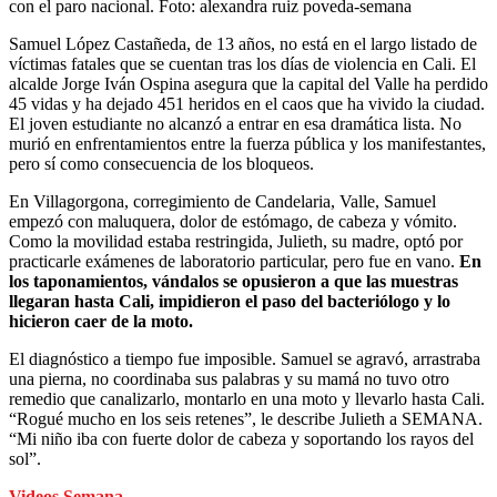
con el paro nacional.
Foto:
alexandra ruiz poveda-semana
Samuel López Castañeda, de 13 años, no está en el largo listado de
víctimas fatales que se cuentan tras los días de violencia en Cali. El
alcalde Jorge Iván Ospina asegura que la capital del Valle ha perdido
45 vidas y ha dejado 451 heridos en el caos que ha vivido la ciudad.
El joven estudiante no alcanzó a entrar en esa dramática lista. No
murió en enfrentamientos entre la fuerza pública y los manifestantes,
pero sí como consecuencia de los bloqueos.
En Villagorgona, corregimiento de Candelaria, Valle, Samuel
empezó con maluquera, dolor de estómago, de cabeza y vómito.
Como la movilidad estaba restringida, Julieth, su madre, optó por
practicarle exámenes de laboratorio particular, pero fue en vano.
En
los taponamientos, vándalos se opusieron a que las muestras
llegaran hasta Cali, impidieron el paso del bacteriólogo y lo
hicieron caer de la moto.
El diagnóstico a tiempo fue imposible. Samuel se agravó, arrastraba
una pierna, no coordinaba sus palabras y su mamá no tuvo otro
remedio que canalizarlo, montarlo en una moto y llevarlo hasta Cali.
“Rogué mucho en los seis retenes”, le describe Julieth a SEMANA.
“Mi niño iba con fuerte dolor de cabeza y soportando los rayos del
sol”.
Videos Semana