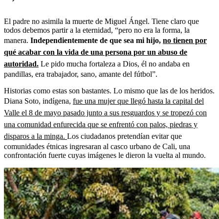
El padre no asimila la muerte de Miguel Ángel. Tiene claro que
todos debemos partir a la eternidad, “pero no era la forma, la
manera.
Independientemente de que sea mi hijo,
no tienen por
qué acabar con la vida de una persona por un abuso de
autoridad.
Le pido mucha fortaleza a Dios, él no andaba en
pandillas, era trabajador, sano, amante del fútbol”.
Historias como estas son bastantes. Lo mismo que las de los heridos.
Diana Soto, indígena,
fue una mujer que llegó hasta la capital del
Valle el 8 de mayo pasado junto a sus resguardos y se tropezó con
una comunidad enfurecida que se enfrentó con palos, piedras y
disparos a la minga.
Los ciudadanos pretendían evitar que
comunidades étnicas ingresaran al casco urbano de Cali, una
confrontación fuerte cuyas imágenes le dieron la vuelta al mundo.