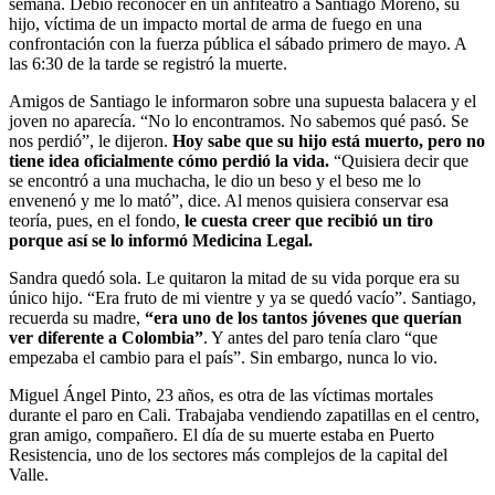
semana. Debió reconocer en un anfiteatro a Santiago Moreno, su
hijo, víctima de un impacto mortal de arma de fuego en una
confrontación con la fuerza pública el sábado primero de mayo. A
las 6:30 de la tarde se registró la muerte.
Amigos de Santiago le informaron sobre una supuesta balacera y el
joven no aparecía. “No lo encontramos. No sabemos qué pasó. Se
nos perdió”, le dijeron.
Hoy sabe que su hijo está muerto, pero no
tiene idea oficialmente cómo perdió la vida.
“Quisiera decir que
se encontró a una muchacha, le dio un beso y el beso me lo
envenenó y me lo mató”, dice. Al menos quisiera conservar esa
teoría, pues, en el fondo,
le cuesta creer que recibió un tiro
porque así se lo informó Medicina Legal.
Sandra quedó sola. Le quitaron la mitad de su vida porque era su
único hijo. “Era fruto de mi vientre y ya se quedó vacío”. Santiago,
recuerda su madre,
“era uno de los tantos jóvenes que querían
ver diferente a Colombia”
. Y antes del paro tenía claro “que
empezaba el cambio para el país”. Sin embargo, nunca lo vio.
Miguel Ángel Pinto, 23 años, es otra de las víctimas mortales
durante el paro en Cali. Trabajaba vendiendo zapatillas en el centro,
gran amigo, compañero. El día de su muerte estaba en Puerto
Resistencia, uno de los sectores más complejos de la capital del
Valle.