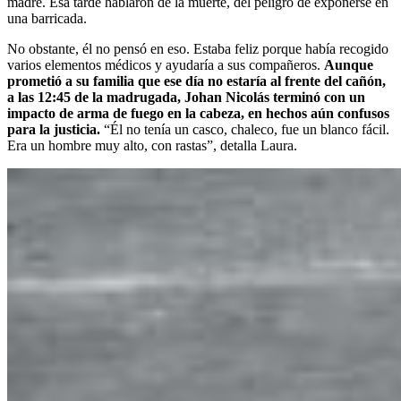
madre. Esa tarde hablaron de la muerte, del peligro de exponerse en
una barricada.
No obstante, él no pensó en eso. Estaba feliz porque había recogido
varios elementos médicos y ayudaría a sus compañeros.
Aunque
prometió a su familia que ese día no estaría al frente del cañón,
a las 12:45 de la madrugada, Johan Nicolás terminó con un
impacto de arma de fuego en la cabeza, en hechos aún confusos
para la justicia.
“Él no tenía un casco, chaleco, fue un blanco fácil.
Era un hombre muy alto, con rastas”, detalla Laura.