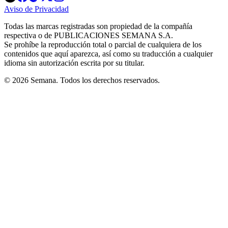
in
in
in
in
in
Aviso de Privacidad
Opens
new
new
new
new
new
in
window
window
window
window
window
Todas las marcas registradas son propiedad de la compañía
new
respectiva o de PUBLICACIONES SEMANA S.A.
window
Se prohíbe la reproducción total o parcial de cualquiera de los
contenidos que aquí aparezca, así como su traducción a cualquier
idioma sin autorización escrita por su titular.
© 2026 Semana. Todos los derechos reservados.