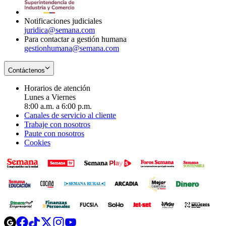
window
Notificaciones judiciales
juridica@semana.com
Para contactar a gestión humana
gestionhumana@semana.com
Contáctenos
Horarios de atención
Lunes a Viernes
8:00 a.m. a 6:00 p.m.
Canales de servicio al cliente
Trabaje con nosotros
Paute con nosotros
Cookies
Opens
Opens
Opens
Opens
Opens