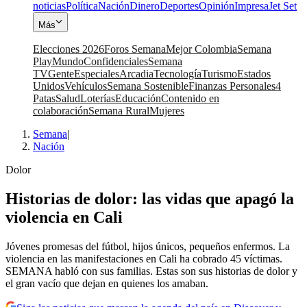
noticias
Política
Nación
Dinero
Deportes
Opinión
Impresa
Jet Set
Más
Elecciones 2026
Foros Semana
Mejor Colombia
Semana
Play
Mundo
Confidenciales
Semana
TV
Gente
Especiales
Arcadia
Tecnología
Turismo
Estados
Unidos
Vehículos
Semana Sostenible
Finanzas Personales
4
Patas
Salud
Loterías
Educación
Contenido en
colaboración
Semana Rural
Mujeres
Semana
|
Nación
Dolor
Historias de dolor: las vidas que apagó la
violencia en Cali
Jóvenes promesas del fútbol, hijos únicos, pequeños enfermos. La
violencia en las manifestaciones en Cali ha cobrado 45 víctimas.
SEMANA habló con sus familias. Estas son sus historias de dolor y
el gran vacío que dejan en quienes los amaban.