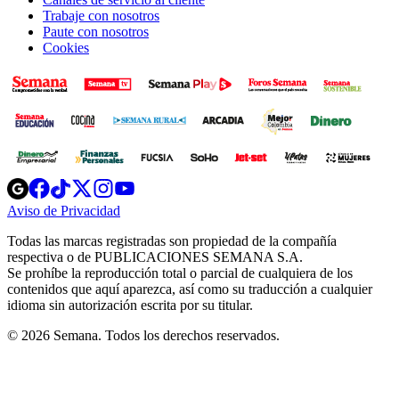
Trabaje con nosotros
Paute con nosotros
Cookies
Opens
Opens
Opens
Opens
Opens
in
in
in
in
in
Aviso de Privacidad
Opens
new
new
new
new
new
in
window
window
window
window
window
Todas las marcas registradas son propiedad de la compañía
new
respectiva o de PUBLICACIONES SEMANA S.A.
window
Se prohíbe la reproducción total o parcial de cualquiera de los
contenidos que aquí aparezca, así como su traducción a cualquier
idioma sin autorización escrita por su titular.
© 2026 Semana. Todos los derechos reservados.