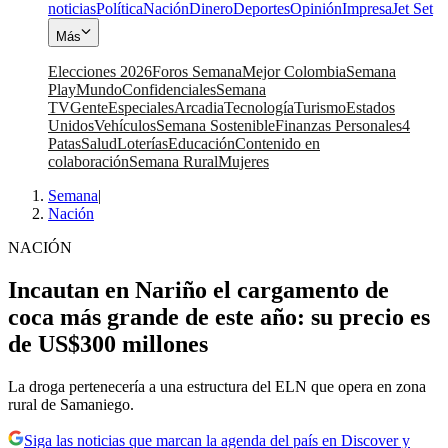
noticias
Política
Nación
Dinero
Deportes
Opinión
Impresa
Jet Set
Más
Elecciones 2026
Foros Semana
Mejor Colombia
Semana
Play
Mundo
Confidenciales
Semana
TV
Gente
Especiales
Arcadia
Tecnología
Turismo
Estados
Unidos
Vehículos
Semana Sostenible
Finanzas Personales
4
Patas
Salud
Loterías
Educación
Contenido en
colaboración
Semana Rural
Mujeres
Semana
|
Nación
NACIÓN
Incautan en Nariño el cargamento de
coca más grande de este año: su precio es
de US$300 millones
La droga pertenecería a una estructura del ELN que opera en zona
rural de Samaniego.
Siga las noticias que marcan la agenda del país en Discover y