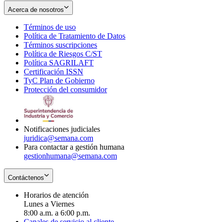
Acerca de nosotros
Términos de uso
Opens
Política de Tratamiento de Datos
in
Opens
Términos suscripciones
new
Opens
in
Política de Riesgos C/ST
window
in
Opens
new
Política SAGRILAFT
Opens
new
in
window
Certificación ISSN
Opens
in
window
new
TyC Plan de Gobierno
in
new
Opens
window
Protección del consumidor
new
window
in
Opens
window
new
in
window
new
window
Notificaciones judiciales
juridica@semana.com
Para contactar a gestión humana
gestionhumana@semana.com
Contáctenos
Horarios de atención
Lunes a Viernes
8:00 a.m. a 6:00 p.m.
Canales de servicio al cliente