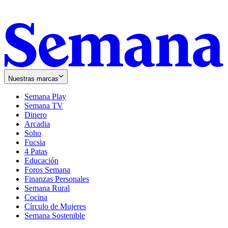
Nuestras marcas
Semana Play
Semana TV
Dinero
Arcadia
Soho
Opens
Fucsia
in
Opens
4 Patas
new
in
Educación
window
new
Foros Semana
window
Finanzas Personales
Semana Rural
Cocina
Círculo de Mujeres
Semana Sostenible