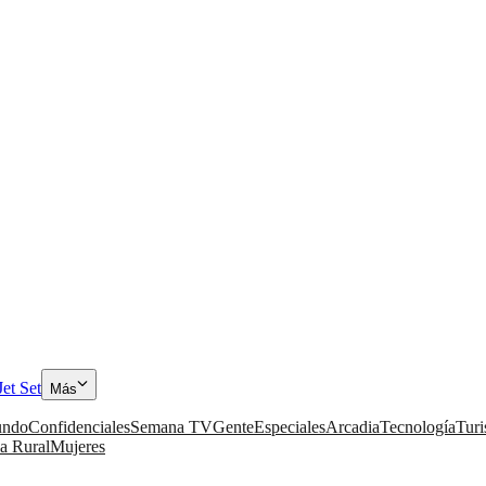
Jet Set
Más
ndo
Confidenciales
Semana TV
Gente
Especiales
Arcadia
Tecnología
Tur
a Rural
Mujeres