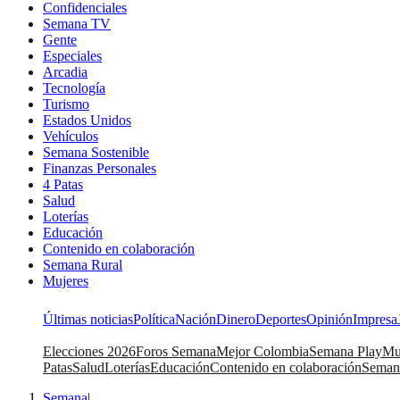
Confidenciales
Semana TV
Gente
Especiales
Arcadia
Tecnología
Turismo
Estados Unidos
Vehículos
Semana Sostenible
Finanzas Personales
4 Patas
Salud
Loterías
Educación
Contenido en colaboración
Semana Rural
Mujeres
Últimas noticias
Política
Nación
Dinero
Deportes
Opinión
Impresa
Elecciones 2026
Foros Semana
Mejor Colombia
Semana Play
Mu
Patas
Salud
Loterías
Educación
Contenido en colaboración
Seman
Semana
|