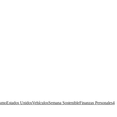
ismo
Estados Unidos
Vehículos
Semana Sostenible
Finanzas Personales
4