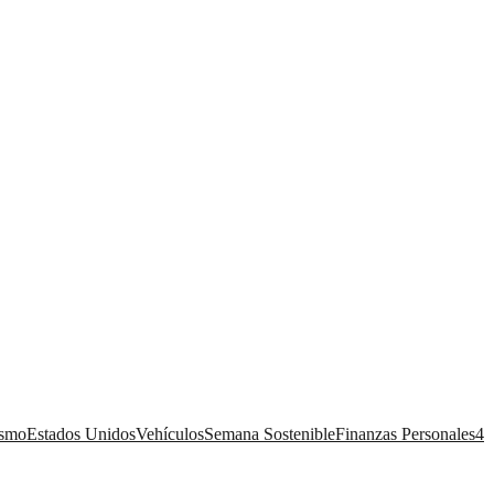
ismo
Estados Unidos
Vehículos
Semana Sostenible
Finanzas Personales
4