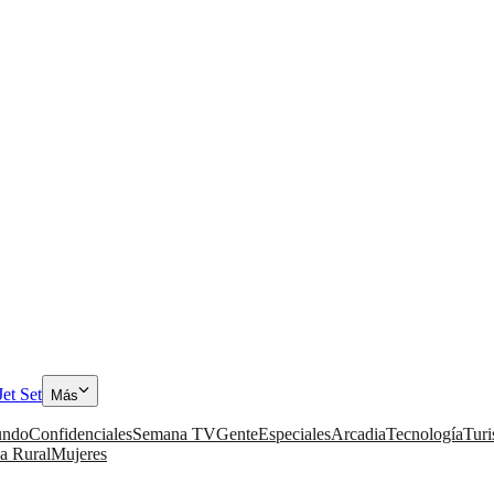
Jet Set
Más
ndo
Confidenciales
Semana TV
Gente
Especiales
Arcadia
Tecnología
Tur
a Rural
Mujeres