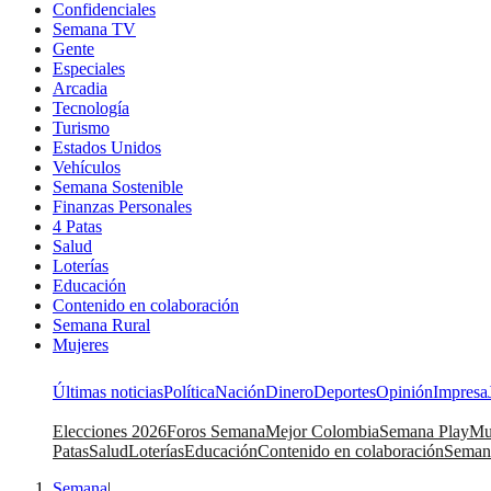
Confidenciales
Semana TV
Gente
Especiales
Arcadia
Tecnología
Turismo
Estados Unidos
Vehículos
Semana Sostenible
Finanzas Personales
4 Patas
Salud
Loterías
Educación
Contenido en colaboración
Semana Rural
Mujeres
Últimas noticias
Política
Nación
Dinero
Deportes
Opinión
Impresa
Elecciones 2026
Foros Semana
Mejor Colombia
Semana Play
Mu
Patas
Salud
Loterías
Educación
Contenido en colaboración
Seman
Semana
|