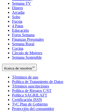
Semana TV
Dinero
Arcadia
Soho
Opens
Fucsia
in
Opens
4 Patas
new
in
Educación
window
new
Foros Semana
window
Finanzas Personales
Semana Rural
Cocina
Círculo de Mujeres
Semana Sostenible
Acerca de nosotros
Términos de uso
Opens
Política de Tratamiento de Datos
in
Opens
Términos suscripciones
new
Opens
in
Política de Riesgos C/ST
window
in
Opens
new
Política SAGRILAFT
Opens
new
in
window
Certificación ISSN
Opens
in
window
new
TyC Plan de Gobierno
in
new
Opens
window
Protección del consumidor
new
window
in
Opens