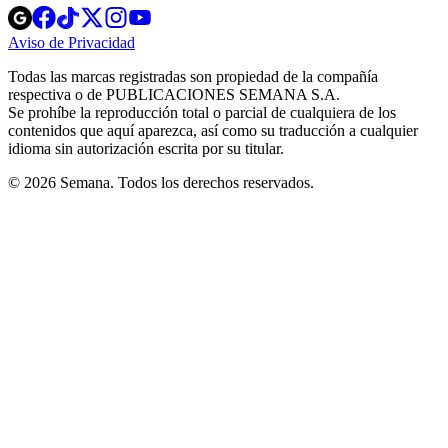
Opens
Opens
Opens
Opens
Opens
in
in
in
in
in
Aviso de Privacidad
Opens
new
new
new
new
new
in
window
window
window
window
window
Todas las marcas registradas son propiedad de la compañía
new
respectiva o de PUBLICACIONES SEMANA S.A.
window
Se prohíbe la reproducción total o parcial de cualquiera de los
contenidos que aquí aparezca, así como su traducción a cualquier
idioma sin autorización escrita por su titular.
© 2026 Semana. Todos los derechos reservados.