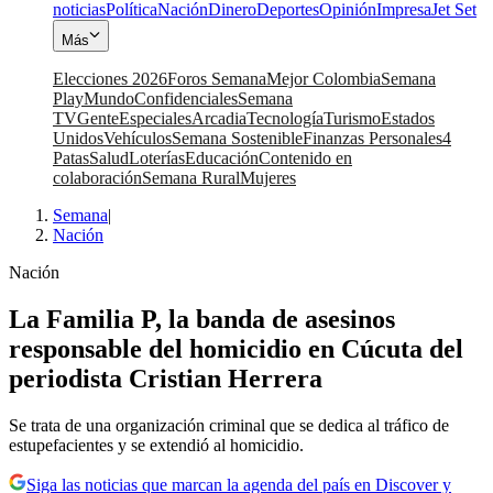
noticias
Política
Nación
Dinero
Deportes
Opinión
Impresa
Jet Set
Más
Elecciones 2026
Foros Semana
Mejor Colombia
Semana
Play
Mundo
Confidenciales
Semana
TV
Gente
Especiales
Arcadia
Tecnología
Turismo
Estados
Unidos
Vehículos
Semana Sostenible
Finanzas Personales
4
Patas
Salud
Loterías
Educación
Contenido en
colaboración
Semana Rural
Mujeres
Semana
|
Nación
Nación
La Familia P, la banda de asesinos
responsable del homicidio en Cúcuta del
periodista Cristian Herrera
Se trata de una organización criminal que se dedica al tráfico de
estupefacientes y se extendió al homicidio.
Siga las noticias que marcan la agenda del país en Discover y