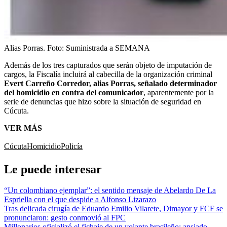
Alias Porras.
Foto:
Suministrada a SEMANA
Además de los tres capturados que serán objeto de imputación de
cargos, la Fiscalía incluirá al cabecilla de la organización criminal
Evert Carreño Corredor, alias Porras, señalado determinador
del homicidio en contra del comunicador
, aparentemente por la
serie de denuncias que hizo sobre la situación de seguridad en
Cúcuta.
VER MÁS
Cúcuta
Homicidio
Policía
Le puede interesar
“Un colombiano ejemplar”: el sentido mensaje de Abelardo De La
Espriella con el que despide a Alfonso Lizarazo
Tras delicada cirugía de Eduardo Emilio Vilarete, Dimayor y FCF se
pronunciaron: gesto conmovió al FPC
Millonarios oficializó el fichaje de un volante brasileño: ansiado