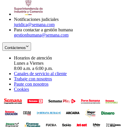
window
new
in
window
new
window
Notificaciones judiciales
juridica@semana.com
Para contactar a gestión humana
gestionhumana@semana.com
Contáctenos
Horarios de atención
Lunes a Viernes
8:00 a.m. a 6:00 p.m.
Canales de servicio al cliente
Trabaje con nosotros
Paute con nosotros
Cookies