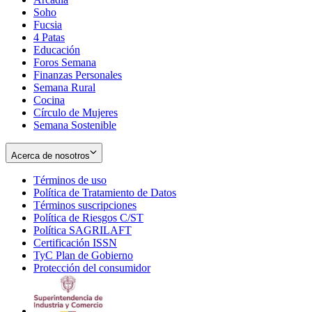
Soho
Opens
Fucsia
in
Opens
4 Patas
new
in
Educación
window
new
Foros Semana
window
Finanzas Personales
Semana Rural
Cocina
Círculo de Mujeres
Semana Sostenible
Acerca de nosotros
Términos de uso
Opens
Política de Tratamiento de Datos
in
Opens
Términos suscripciones
new
Opens
in
Política de Riesgos C/ST
window
in
Opens
new
Política SAGRILAFT
Opens
new
in
window
Certificación ISSN
Opens
in
window
new
TyC Plan de Gobierno
in
new
Opens
window
Protección del consumidor
new
window
in
Opens
window
new
in
window
new
window