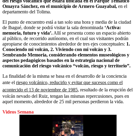
del riesgo volcánico que estará ubicada en el Parque Temático
Omayra Sánchez, en el municipio de Armero Guayabal,
en el
departamento del Tolima.
El punto de encuentro está a tan solo una hora y media de la ciudad
de Ibagué, donde se podrá visitar la sala denominada
‘Activa:
memoria, futuro y vida’.
Allí se presenta como un espacio abierto
al público, de recorrido autónomo, en el cual sus visitantes podrán
apropiarse de conocimientos alrededor de tres ejes conceptuales:
1.
Conociendo mi volcán, 2. Viviendo con mi volcán y 3.
Sembrando Memoria, considerando elementos museológicos y
aspectos pedagógicos basados en la estrategia nacional de
comunicación del riesgo volcánico “volcán, riesgo y territorio”.
La finalidad de la misma se basa en el desarrollo de la conciencia
ante el
riesgo volcánico, reducirlo y evitar que sucesos como el
acontecido el 13 de noviembre de 1985
, resultado de la erupción del
volcán nevado del Ruiz, tengan las mismas repercusiones, pues en
aquel momento, alrededor de 25 mil personas perdieron la vida.
Videos Semana