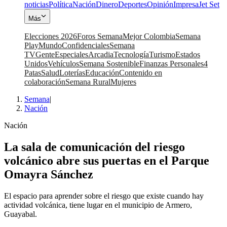
noticias
Política
Nación
Dinero
Deportes
Opinión
Impresa
Jet Set
Más
Elecciones 2026
Foros Semana
Mejor Colombia
Semana
Play
Mundo
Confidenciales
Semana
TV
Gente
Especiales
Arcadia
Tecnología
Turismo
Estados
Unidos
Vehículos
Semana Sostenible
Finanzas Personales
4
Patas
Salud
Loterías
Educación
Contenido en
colaboración
Semana Rural
Mujeres
Semana
|
Nación
Nación
La sala de comunicación del riesgo
volcánico abre sus puertas en el Parque
Omayra Sánchez
El espacio para aprender sobre el riesgo que existe cuando hay
actividad volcánica, tiene lugar en el municipio de Armero,
Guayabal.