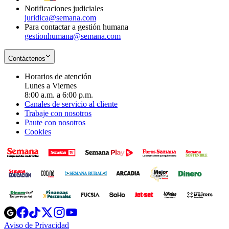
Notificaciones judiciales
juridica@semana.com
Para contactar a gestión humana
gestionhumana@semana.com
Contáctenos
Horarios de atención
Lunes a Viernes
8:00 a.m. a 6:00 p.m.
Canales de servicio al cliente
Trabaje con nosotros
Paute con nosotros
Cookies
Opens
Opens
Opens
Opens
Opens
in
in
in
in
in
Aviso de Privacidad
Opens
new
new
new
new
new