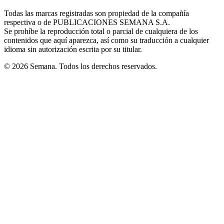
in
window
window
window
window
window
Todas las marcas registradas son propiedad de la compañía
new
respectiva o de PUBLICACIONES SEMANA S.A.
window
Se prohíbe la reproducción total o parcial de cualquiera de los
contenidos que aquí aparezca, así como su traducción a cualquier
idioma sin autorización escrita por su titular.
© 2026 Semana. Todos los derechos reservados.