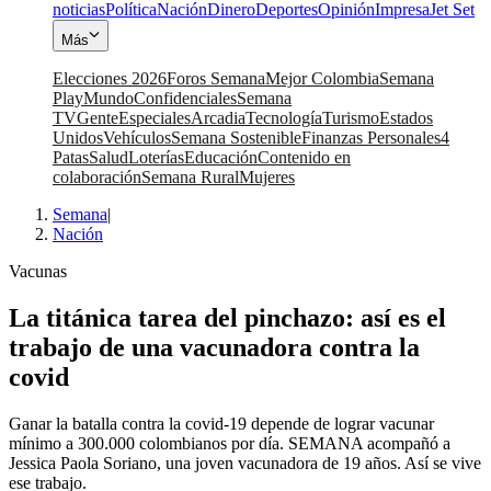
noticias
Política
Nación
Dinero
Deportes
Opinión
Impresa
Jet Set
Más
Elecciones 2026
Foros Semana
Mejor Colombia
Semana
Play
Mundo
Confidenciales
Semana
TV
Gente
Especiales
Arcadia
Tecnología
Turismo
Estados
Unidos
Vehículos
Semana Sostenible
Finanzas Personales
4
Patas
Salud
Loterías
Educación
Contenido en
colaboración
Semana Rural
Mujeres
Semana
|
Nación
Vacunas
La titánica tarea del pinchazo: así es el
trabajo de una vacunadora contra la
covid
Ganar la batalla contra la covid-19 depende de lograr vacunar
mínimo a 300.000 colombianos por día. SEMANA acompañó a
Jessica Paola Soriano, una joven vacunadora de 19 años. Así se vive
ese trabajo.