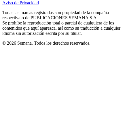
Aviso de Privacidad
Opens
new
new
new
new
new
in
window
window
window
window
window
Todas las marcas registradas son propiedad de la compañía
new
respectiva o de PUBLICACIONES SEMANA S.A.
window
Se prohíbe la reproducción total o parcial de cualquiera de los
contenidos que aquí aparezca, así como su traducción a cualquier
idioma sin autorización escrita por su titular.
© 2026 Semana. Todos los derechos reservados.