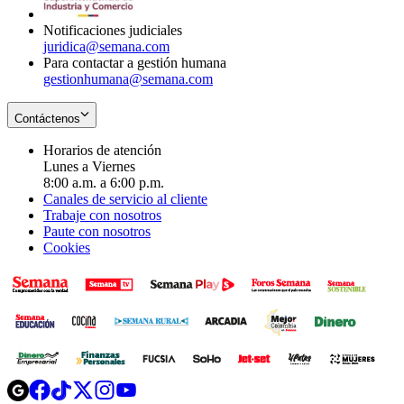
window
Notificaciones judiciales
juridica@semana.com
Para contactar a gestión humana
gestionhumana@semana.com
Contáctenos
Horarios de atención
Lunes a Viernes
8:00 a.m. a 6:00 p.m.
Canales de servicio al cliente
Trabaje con nosotros
Paute con nosotros
Cookies
Opens
Opens
Opens
Opens
Opens
in
in
in
in
in