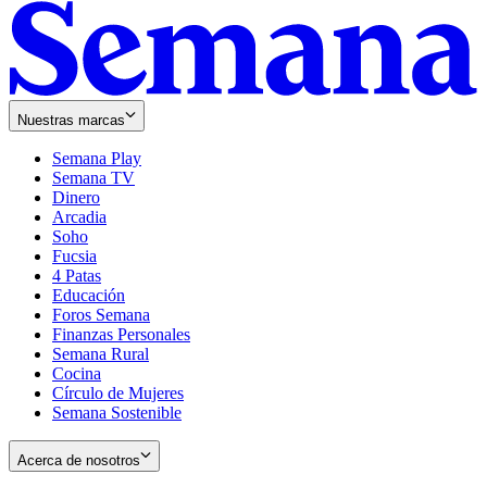
Nuestras marcas
Semana Play
Semana TV
Dinero
Arcadia
Soho
Opens
Fucsia
in
Opens
4 Patas
new
in
Educación
window
new
Foros Semana
window
Finanzas Personales
Semana Rural
Cocina
Círculo de Mujeres
Semana Sostenible
Acerca de nosotros