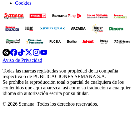
Cookies
Opens
Opens
Opens
Opens
Opens
in
in
in
in
in
Aviso de Privacidad
Opens
new
new
new
new
new
in
window
window
window
window
window
Todas las marcas registradas son propiedad de la compañía
new
respectiva o de PUBLICACIONES SEMANA S.A.
window
Se prohíbe la reproducción total o parcial de cualquiera de los
contenidos que aquí aparezca, así como su traducción a cualquier
idioma sin autorización escrita por su titular.
© 2026 Semana. Todos los derechos reservados.