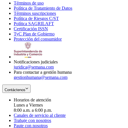
Términos de uso
Opens
Política de Tratamiento de Datos
in
Opens
Términos suscripciones
new
Opens
in
Política de Riesgos C/ST
window
in
Opens
new
Política SAGRILAFT
Opens
new
in
window
Certificación ISSN
Opens
in
window
new
TyC Plan de Gobierno
in
new
Opens
window
Protección del consumidor
new
window
in
Opens
window
new
in
window
new
window
Notificaciones judiciales
juridica@semana.com
Para contactar a gestión humana
gestionhumana@semana.com
Contáctenos
Horarios de atención
Lunes a Viernes
8:00 a.m. a 6:00 p.m.
Canales de servicio al cliente
Trabaje con nosotros
Paute con nosotros