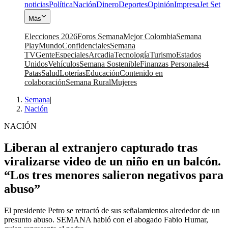
noticias
Política
Nación
Dinero
Deportes
Opinión
Impresa
Jet Set
Más
Elecciones 2026
Foros Semana
Mejor Colombia
Semana
Play
Mundo
Confidenciales
Semana
TV
Gente
Especiales
Arcadia
Tecnología
Turismo
Estados
Unidos
Vehículos
Semana Sostenible
Finanzas Personales
4
Patas
Salud
Loterías
Educación
Contenido en
colaboración
Semana Rural
Mujeres
Semana
|
Nación
NACIÓN
Liberan al extranjero capturado tras
viralizarse video de un niño en un balcón.
“Los tres menores salieron negativos para
abuso”
El presidente Petro se retractó de sus señalamientos alrededor de un
presunto abuso. SEMANA habló con el abogado Fabio Humar,