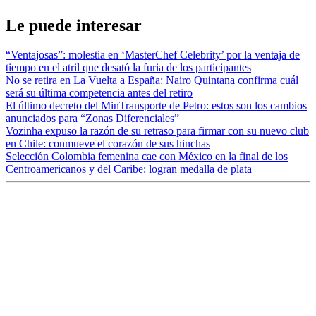
Le puede interesar
“Ventajosas”: molestia en ‘MasterChef Celebrity’ por la ventaja de
tiempo en el atril que desató la furia de los participantes
No se retira en La Vuelta a España: Nairo Quintana confirma cuál
será su última competencia antes del retiro
El último decreto del MinTransporte de Petro: estos son los cambios
anunciados para “Zonas Diferenciales”
Vozinha expuso la razón de su retraso para firmar con su nuevo club
en Chile: conmueve el corazón de sus hinchas
Selección Colombia femenina cae con México en la final de los
Centroamericanos y del Caribe: logran medalla de plata