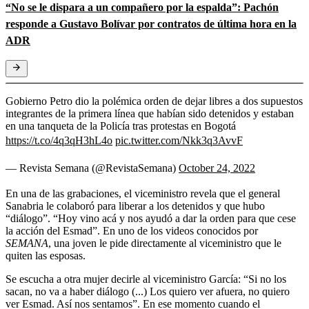
“No se le dispara a un compañero por la espalda”: Pachón
responde a Gustavo Bolívar por contratos de última hora en la
ADR
Gobierno Petro dio la polémica orden de dejar libres a dos supuestos
integrantes de la primera línea que habían sido detenidos y estaban
en una tanqueta de la Policía tras protestas en Bogotá
https://t.co/4q3qH3hL4o
pic.twitter.com/Nkk3q3AvvF
— Revista Semana (@RevistaSemana)
October 24, 2022
En una de las grabaciones, el viceministro revela que el general
Sanabria le colaboró para liberar a los detenidos y que hubo
“diálogo”. “Hoy vino acá y nos ayudó a dar la orden para que cese
la acción del Esmad”. En uno de los videos conocidos por
SEMANA
, una joven le pide directamente al viceministro que le
quiten las esposas.
Se escucha a otra mujer decirle al viceministro García: “Si no los
sacan, no va a haber diálogo (...) Los quiero ver afuera, no quiero
ver Esmad. Así nos sentamos”. En ese momento cuando el