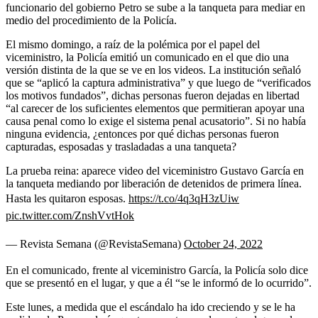
funcionario del gobierno Petro se sube a la tanqueta para mediar en
medio del procedimiento de la Policía.
El mismo domingo, a raíz de la polémica por el papel del
viceministro, la Policía emitió un comunicado en el que dio una
versión distinta de la que se ve en los videos. La institución señaló
que se “aplicó la captura administrativa” y que luego de “verificados
los motivos fundados”, dichas personas fueron dejadas en libertad
“al carecer de los suficientes elementos que permitieran apoyar una
causa penal como lo exige el sistema penal acusatorio”. Si no había
ninguna evidencia, ¿entonces por qué dichas personas fueron
capturadas, esposadas y trasladadas a una tanqueta?
La prueba reina: aparece video del viceministro Gustavo García en
la tanqueta mediando por liberación de detenidos de primera línea.
Hasta les quitaron esposas.
https://t.co/4q3qH3zUiw
pic.twitter.com/ZnshVvtHok
— Revista Semana (@RevistaSemana)
October 24, 2022
En el comunicado, frente al viceministro García, la Policía solo dice
que se presentó en el lugar, y que a él “se le informó de lo ocurrido”.
Este lunes, a medida que el escándalo ha ido creciendo y se le ha