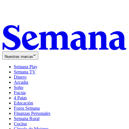
Nuestras marcas
Semana Play
Semana TV
Dinero
Arcadia
Soho
Opens
Fucsia
in
Opens
4 Patas
new
in
Educación
window
new
Foros Semana
window
Finanzas Personales
Semana Rural
Cocina
Círculo de Mujeres