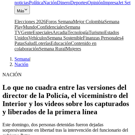
noticias
Política
Nación
Dinero
Deportes
Opinión
Impresa
Jet Set
Más
Elecciones 2026
Foros Semana
Mejor Colombia
Semana
Play
Mundo
Confidenciales
Semana
TV
Gente
Especiales
Arcadia
Tecnología
Turismo
Estados
Unidos
Vehículos
Semana Sostenible
Finanzas Personales
4
Patas
Salud
Loterías
Educación
Contenido en
colaboración
Semana Rural
Mujeres
Semana
|
Nación
NACIÓN
Lo que no cuadra entre las versiones del
director de la Policía, el viceministro del
Interior y los videos sobre los capturados
y liberados de la primera línea
Este domingo, dos personas detenidas fueron dejadas
sorpresivamente en libertad tras la intervención del funcionario del