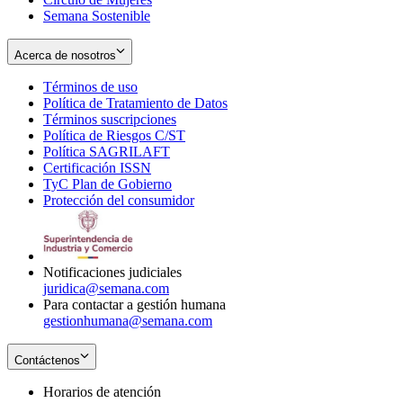
Semana Sostenible
Acerca de nosotros
Términos de uso
Opens
Política de Tratamiento de Datos
in
Opens
Términos suscripciones
new
Opens
in
Política de Riesgos C/ST
window
in
Opens
new
Política SAGRILAFT
Opens
new
in
window
Certificación ISSN
Opens
in
window
new
TyC Plan de Gobierno
in
new
Opens
window
Protección del consumidor
new
window
in
Opens
window
new
in
window
new
window
Notificaciones judiciales
juridica@semana.com
Para contactar a gestión humana
gestionhumana@semana.com
Contáctenos
Horarios de atención