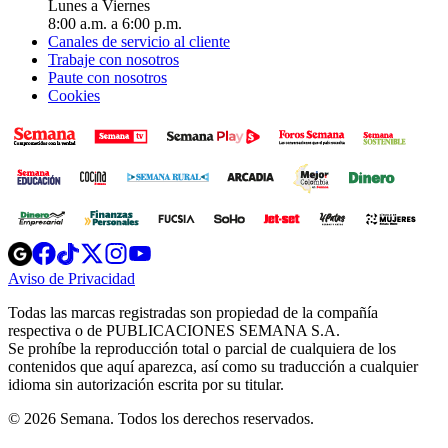
Lunes a Viernes
8:00 a.m. a 6:00 p.m.
Canales de servicio al cliente
Trabaje con nosotros
Paute con nosotros
Cookies
Opens
Opens
Opens
Opens
Opens
in
in
in
in
in
Aviso de Privacidad
Opens
new
new
new
new
new
in
window
window
window
window
window
Todas las marcas registradas son propiedad de la compañía
new
respectiva o de PUBLICACIONES SEMANA S.A.
window
Se prohíbe la reproducción total o parcial de cualquiera de los
contenidos que aquí aparezca, así como su traducción a cualquier
idioma sin autorización escrita por su titular.
© 2026 Semana. Todos los derechos reservados.