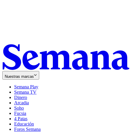
Nuestras marcas
Semana Play
Semana TV
Dinero
Arcadia
Soho
Opens
Fucsia
in
Opens
4 Patas
new
in
Educación
window
new
Foros Semana
window