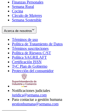
Finanzas Personales
Semana Rural
Cocina
Círculo de Mujeres
Semana Sostenible
Acerca de nosotros
Términos de uso
Opens
Política de Tratamiento de Datos
in
Opens
Términos suscripciones
new
Opens
in
Política de Riesgos C/ST
window
in
Opens
new
Política SAGRILAFT
Opens
new
in
window
Certificación ISSN
Opens
in
window
new
TyC Plan de Gobierno
in
new
Opens
window
Protección del consumidor
new
window
in
Opens
window
new
in
window
new
window
Notificaciones judiciales
juridica@semana.com
Para contactar a gestión humana
gestionhumana@semana.com