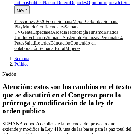
noticias
Política
Nación
Dinero
Deportes
Opinión
Impresa
Jet Set
Más
Elecciones 2026
Foros Semana
Mejor Colombia
Semana
Play
Mundo
Confidenciales
Semana
TV
Gente
Especiales
Arcadia
Tecnología
Turismo
Estados
Unidos
Vehículos
Semana Sostenible
Finanzas Personales
4
Patas
Salud
Loterías
Educación
Contenido en
colaboración
Semana Rural
Mujeres
Semana
|
Política
Nación
Atención: estos son los cambios en el texto
que se discutirá en el Congreso para la
prórroga y modificación de la ley de
orden público
SEMANA conoció detalles de la ponencia del proyecto que
extiende y modifica la Ley 418, una de las bases para la paz total del