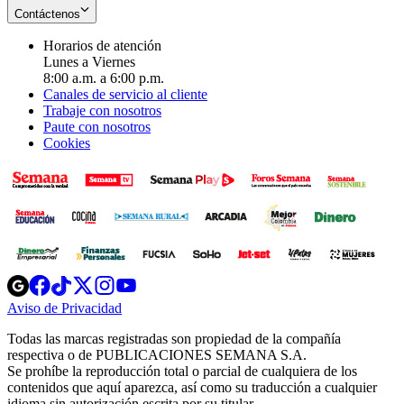
Contáctenos
Horarios de atención
Lunes a Viernes
8:00 a.m. a 6:00 p.m.
Canales de servicio al cliente
Trabaje con nosotros
Paute con nosotros
Cookies
Opens
Opens
Opens
Opens
Opens
in
in
in
in
in
Aviso de Privacidad
Opens
new
new
new
new
new
in
window
window
window
window
window
Todas las marcas registradas son propiedad de la compañía
new
respectiva o de PUBLICACIONES SEMANA S.A.
window
Se prohíbe la reproducción total o parcial de cualquiera de los
contenidos que aquí aparezca, así como su traducción a cualquier
idioma sin autorización escrita por su titular.