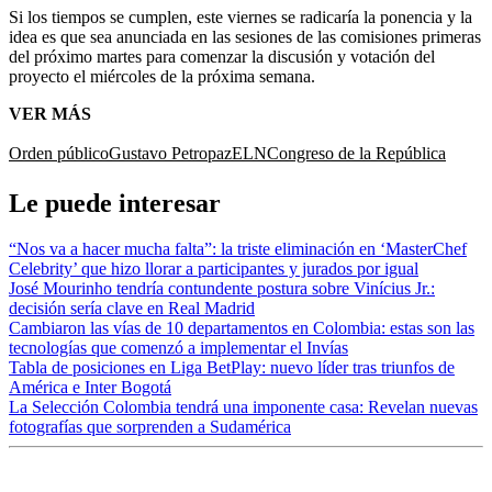
Si los tiempos se cumplen, este viernes se radicaría la ponencia y la
idea es que sea anunciada en las sesiones de las comisiones primeras
del próximo martes para comenzar la discusión y votación del
proyecto el miércoles de la próxima semana.
VER MÁS
Orden público
Gustavo Petro
paz
ELN
Congreso de la República
Le puede interesar
“Nos va a hacer mucha falta”: la triste eliminación en ‘MasterChef
Celebrity’ que hizo llorar a participantes y jurados por igual
José Mourinho tendría contundente postura sobre Vinícius Jr.:
decisión sería clave en Real Madrid
Cambiaron las vías de 10 departamentos en Colombia: estas son las
tecnologías que comenzó a implementar el Invías
Tabla de posiciones en Liga BetPlay: nuevo líder tras triunfos de
América e Inter Bogotá
La Selección Colombia tendrá una imponente casa: Revelan nuevas
fotografías que sorprenden a Sudamérica