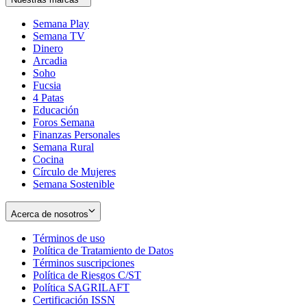
Semana Play
Semana TV
Dinero
Arcadia
Soho
Opens
Fucsia
in
Opens
4 Patas
new
in
Educación
window
new
Foros Semana
window
Finanzas Personales
Semana Rural
Cocina
Círculo de Mujeres
Semana Sostenible
Acerca de nosotros
Términos de uso
Opens
Política de Tratamiento de Datos
in
Opens
Términos suscripciones
new
Opens
in
Política de Riesgos C/ST
window
in
Opens
new
Política SAGRILAFT
Opens
new
in
window
Certificación ISSN
Opens
in
window
new