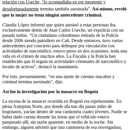
relación con Useche, “lo acompañaba en ese momento y
desafortunadament
e
termina también asesinada”.
Así mismo, reveló
que la mujer no tenía ningún antecedente criminal.
Claudia López informó que quien asesinó a estas personas iba
exclusivamente detrás de Juan Carlos Useche, un expolicía con un
pasado turbio. “Un ciudadano colombiano retirado de la Policía
desde 2006 siendo patrullero en Cali. Desde entonces, tuvo varios
antecedentes por concierto para delinquir por vinculación con
actividades de narcotráfico, estuvo preso en dos ocasiones, tenía una
vida en el crimen de muchos años. La Fiscalía y la Policía han
establecido que él seguía en actividades criminales de narcotráfico y
lavado de activos”, destacó la mandataria.
Por esto, presuntamente, “en una ajuste de cuentas macabro y
criminal termina asesinado”, dijo.
Así fue la investigación por la masacre en Bogotá
La escena de la masacre ocurrida en Bogotá era espeluznante. En
plena Autopista Norte, por donde día tras día pasan miles de
bogotanos, yacían dentro de una camioneta cuatro jóvenes. Nadie se
había dado cuenta durante las horas que el vehículo estuvo
parqueado allí, sin razón aparente, en medio de la noche. Sin
embargo, alguien advirtió que una camioneta de esa envergadura,