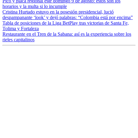
Pico y placa regional este domingo 9 de agosto: estos son los
horarios y la multa si lo incumple
Cristina Hurtado estuvo en la posesión presidencial, lució
despampanante ‘look’ y dejó palabras: “Colombia está por encima”
Tabla de posiciones de la Liga BetPlay tras victorias de Santa Fe,
Tolima y Fortaleza
Restaurante en el Tren de la Sabana: así es la experiencia sobre los
rieles capitalinos