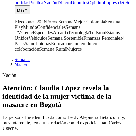
noticias
Política
Nación
Dinero
Deportes
Opinión
Impresa
Jet Set
Más
Elecciones 2026
Foros Semana
Mejor Colombia
Semana
Play
Mundo
Confidenciales
Semana
TV
Gente
Especiales
Arcadia
Tecnología
Turismo
Estados
Unidos
Vehículos
Semana Sostenible
Finanzas Personales
4
Patas
Salud
Loterías
Educación
Contenido en
colaboración
Semana Rural
Mujeres
Semana
|
Nación
Nación
Atención: Claudia López revela la
identidad de la mujer víctima de la
masacre en Bogotá
La persona fue identificada como Leidy Alejandra Betancourt y,
presuntamente, tenía una relación con el expolicía Juan Carlos
Useche.