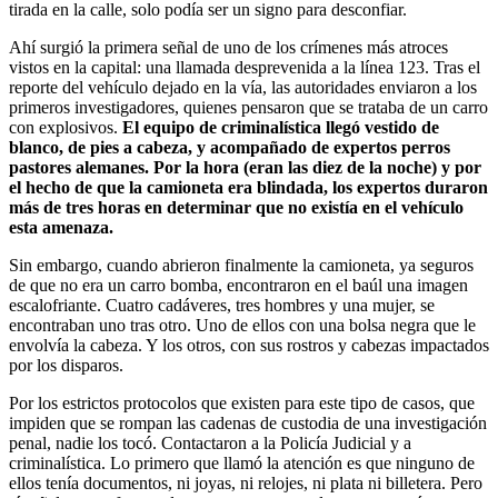
tirada en la calle, solo podía ser un signo para desconfiar.
Ahí surgió la primera señal de uno de los crímenes más atroces
vistos en la capital: una llamada desprevenida a la línea 123. Tras el
reporte del vehículo dejado en la vía, las autoridades enviaron a los
primeros investigadores, quienes pensaron que se trataba de un carro
con explosivos.
El equipo de criminalística llegó vestido de
blanco, de pies a cabeza, y acompañado de expertos perros
pastores alemanes. Por la hora (eran las diez de la noche) y por
el hecho de que la camioneta era blindada, los expertos duraron
más de tres horas en determinar que no existía en el vehículo
esta amenaza.
Sin embargo, cuando abrieron finalmente la camioneta, ya seguros
de que no era un carro bomba, encontraron en el baúl una imagen
escalofriante. Cuatro cadáveres, tres hombres y una mujer, se
encontraban uno tras otro. Uno de ellos con una bolsa negra que le
envolvía la cabeza. Y los otros, con sus rostros y cabezas impactados
por los disparos.
Por los estrictos protocolos que existen para este tipo de casos, que
impiden que se rompan las cadenas de custodia de una investigación
penal, nadie los tocó. Contactaron a la Policía Judicial y a
criminalística. Lo primero que llamó la atención es que ninguno de
ellos tenía documentos, ni joyas, ni relojes, ni plata ni billetera. Pero