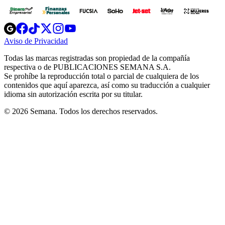
Opens
Opens
Opens
Opens
Opens
in
in
in
in
in
Aviso de Privacidad
Opens
new
new
new
new
new
in
window
window
window
window
window
Todas las marcas registradas son propiedad de la compañía
new
respectiva o de PUBLICACIONES SEMANA S.A.
window
Se prohíbe la reproducción total o parcial de cualquiera de los
contenidos que aquí aparezca, así como su traducción a cualquier
idioma sin autorización escrita por su titular.
© 2026 Semana. Todos los derechos reservados.