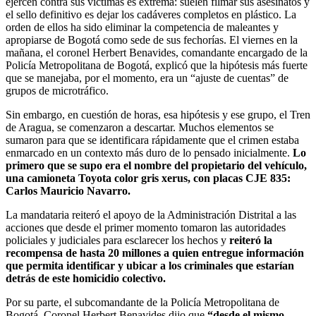
ejercen contra sus víctimas es extrema: suelen filmar sus asesinatos y
el sello definitivo es dejar los cadáveres completos en plástico. La
orden de ellos ha sido eliminar la competencia de maleantes y
apropiarse de Bogotá como sede de sus fechorías. El viernes en la
mañana, el coronel Herbert Benavides, comandante encargado de la
Policía Metropolitana de Bogotá, explicó que la hipótesis más fuerte
que se manejaba, por el momento, era un “ajuste de cuentas” de
grupos de microtráfico.
Sin embargo, en cuestión de horas, esa hipótesis y ese grupo, el Tren
de Aragua, se comenzaron a descartar. Muchos elementos se
sumaron para que se identificara rápidamente que el crimen estaba
enmarcado en un contexto más duro de lo pensado inicialmente.
Lo
primero que se supo era el nombre del propietario del vehículo,
una camioneta Toyota color gris xerus, con placas CJE 835:
Carlos Mauricio Navarro.
La mandataria reiteró el apoyo de la Administración Distrital a las
acciones que desde el primer momento tomaron las autoridades
policiales y judiciales para esclarecer los hechos y
reiteró la
recompensa de hasta 20 millones a quien entregue información
que permita identificar y ubicar a los criminales que estarían
detrás de este homicidio colectivo.
Por su parte, el subcomandante de la Policía Metropolitana de
Bogotá, Coronel Herbert Benavides dijo que
“desde el mismo