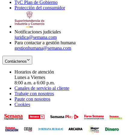
TyC Plan de Gobierno
in
new
Opens
window
Protección del consumidor
new
window
in
Opens
window
new
in
window
new
window
Notificaciones judiciales
juridica@semana.com
Para contactar a gestión humana
gestionhumana@semana.com
Contáctenos
Horarios de atención
Lunes a Viernes
8:00 a.m. a 6:00 p.m.
Canales de servicio al cliente
Trabaje con nosotros
Paute con nosotros
Cookies