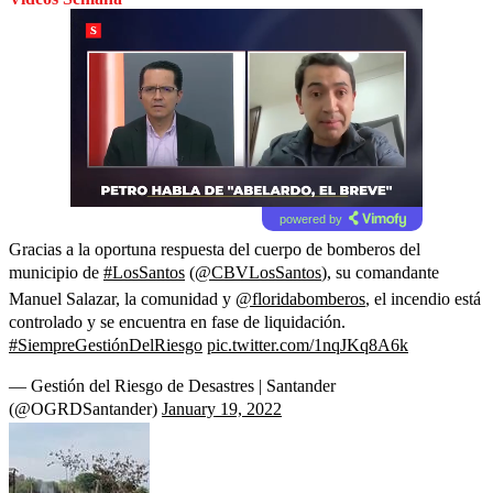
powered by
Gracias a la oportuna respuesta del cuerpo de bomberos del
municipio de
#LosSantos
(
@CBVLosSantos
), su comandante
Manuel Salazar, la comunidad y
@floridabomberos
, el incendio está
controlado y se encuentra en fase de liquidación.
#SiempreGestiónDelRiesgo
pic.twitter.com/1nqJKq8A6k
— Gestión del Riesgo de Desastres | Santander
(@OGRDSantander)
January 19, 2022