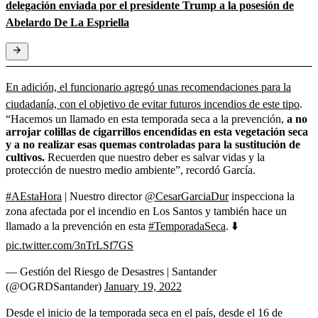
delegación enviada por el presidente Trump a la posesión de
Abelardo De La Espriella
En adición, el funcionario agregó unas recomendaciones para la
ciudadanía, con el objetivo de evitar futuros incendios de este tipo
.
“Hacemos un llamado en esta temporada seca a la prevención,
a no
arrojar colillas de cigarrillos encendidas en esta vegetación seca
y a no realizar esas quemas controladas para la sustitución de
cultivos.
Recuerden que nuestro deber es salvar vidas y la
protección de nuestro medio ambiente”, recordó García.
#AEstaHora
| Nuestro director
@CesarGarciaDur
inspecciona la
zona afectada por el incendio en Los Santos y también hace un
llamado a la prevención en esta
#TemporadaSeca
. ⬇️
pic.twitter.com/3nTrLSf7GS
— Gestión del Riesgo de Desastres | Santander
(@OGRDSantander)
January 19, 2022
Desde el inicio de la temporada seca en el país, desde el 16 de