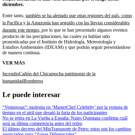
diciembre.
Entre tanto,
también se ha alertado que otras regiones del país, como
la Pacífica y la Amazonía han seguido con las lluvias considerables
durante este tiempo,
por lo que se han presentado algunos eventos
producto de las precipitaciones, las cuales ya habían sido
pronosticadas por el Instituto de Hidrología, Meteorología y
Estudios Ambientales (IDEAM) y que podrán seguir presentándose
de manera continua.
VER MÁS
Incendio
Cañón del Chicamocha patrimonio de la
humanidad
Bomberos
Le puede interesar
“Ventajosas”: molestia en ‘MasterChef Celebrity’ por la ventaja de
tiempo en el atril que desató la furia de los participantes
No se retira en La Vuelta a España: Nairo Quintana confirma cuál
será su última competencia antes del retiro
El último decreto del MinTransporte de Petro: estos son los cambios
anunciados para “Zonas Diferenciales”