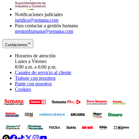
window
new
window
Notificaciones judiciales
juridica@semana.com
Para contactar a gestión humana
gestionhumana@semana.com
Contáctenos
Horarios de atención
Lunes a Viernes
8:00 a.m. a 6:00 p.m.
Canales de servicio al cliente
Trabaje con nosotros
Paute con nosotros
Cookies
Opens
Opens
Opens
Opens
Opens