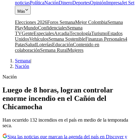
noticias
Política
Nación
Dinero
Deportes
Opinión
Impresa
Jet Set
Más
Elecciones 2026
Foros Semana
Mejor Colombia
Semana
Play
Mundo
Confidenciales
Semana
TV
Gente
Especiales
Arcadia
Tecnología
Turismo
Estados
Unidos
Vehículos
Semana Sostenible
Finanzas Personales
4
Patas
Salud
Loterías
Educación
Contenido en
colaboración
Semana Rural
Mujeres
Semana
|
Nación
Nación
Luego de 8 horas, logran controlar
enorme incendio en el Cañón del
Chicamocha
Han ocurrido 132 incendios en el país en medio de la temporada
seca.
Siga las noticias que marcan la agenda del país en Discover y