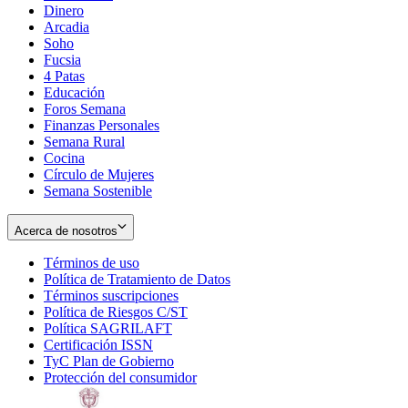
Dinero
Arcadia
Soho
Opens
Fucsia
in
Opens
4 Patas
new
in
Educación
window
new
Foros Semana
window
Finanzas Personales
Semana Rural
Cocina
Círculo de Mujeres
Semana Sostenible
Acerca de nosotros
Términos de uso
Opens
Política de Tratamiento de Datos
in
Opens
Términos suscripciones
new
Opens
in
Política de Riesgos C/ST
window
in
Opens
new
Política SAGRILAFT
Opens
new
in
window
Certificación ISSN
Opens
in
window
new
TyC Plan de Gobierno
in
new
Opens
window
Protección del consumidor
new
window
in
Opens
window
new
in