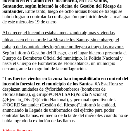
incendio en el Cañón del Chicamocha, en Los Santos,
Santander, según informó la oficina de Gestión del Riesgo de
Santander.
Entre tanto, luego de ocho arduas horas de trabajo se
habría logrado controlar la conflagración que inició
desde la mañana
de este miércoles 19 de enero.
Al parecer, el incendio estaba amenazando algunas viviendas
ubicadas en el sector de La Mesa de los Santos, sin embargo, el
trabajo de las autoridades logró que no llegara a tragedias mayores
.
Según informó Gestión del Riesgo, en el lugar hicieron presencia el
Cuerpo de Bomberos Oficial del municipio, la Policía Nacional y
hasta el Cuerpo de Bomberos de Floridablanca, un municipio
cercano, ante la magnitud de la conflagración.
“
Los fuertes vientos en la zona han imposibilitado en control del
incendio forestal en el municipio de los Santos.
#AEstaHora se
desplazan unidades de @floridabomberos (bomberos de
FloridaBlanca), @GrupoPONALSAR(Policía Nacional)
@Ejercito_Div2(Ejército Nacional), y personal operativo de la
@OGRDSantander (Gestión del Riesgo)”,informó la entidad,
anunciando la llegada de uniformados del ejército para poder
controlar las llamas, en medio de la tarde del miércoles cuando no se
había logrado la extinción de las llamas.
Videos Semana