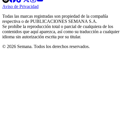
in
in
in
in
in
Aviso de Privacidad
Opens
new
new
new
new
new
in
window
window
window
window
window
Todas las marcas registradas son propiedad de la compañía
new
respectiva o de PUBLICACIONES SEMANA S.A.
window
Se prohíbe la reproducción total o parcial de cualquiera de los
contenidos que aquí aparezca, así como su traducción a cualquier
idioma sin autorización escrita por su titular.
© 2026 Semana. Todos los derechos reservados.