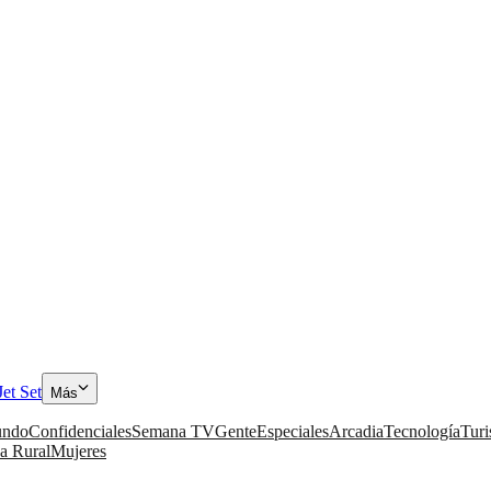
Jet Set
Más
ndo
Confidenciales
Semana TV
Gente
Especiales
Arcadia
Tecnología
Tur
a Rural
Mujeres