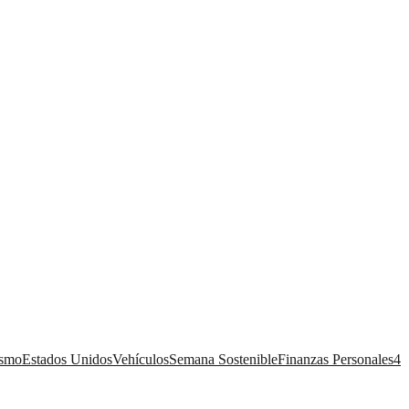
ismo
Estados Unidos
Vehículos
Semana Sostenible
Finanzas Personales
4