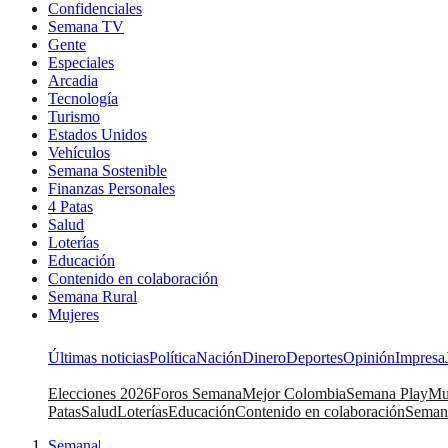
Confidenciales
Semana TV
Gente
Especiales
Arcadia
Tecnología
Turismo
Estados Unidos
Vehículos
Semana Sostenible
Finanzas Personales
4 Patas
Salud
Loterías
Educación
Contenido en colaboración
Semana Rural
Mujeres
Últimas noticias
Política
Nación
Dinero
Deportes
Opinión
Impresa
Elecciones 2026
Foros Semana
Mejor Colombia
Semana Play
Mu
Patas
Salud
Loterías
Educación
Contenido en colaboración
Seman
Semana
|