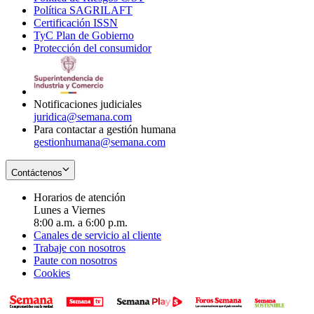
Política SAGRILAFT
Opens
new
in
window
Certificación ISSN
Opens
in
window
new
TyC Plan de Gobierno
in
new
Opens
window
Protección del consumidor
new
window
in
Opens
window
new
in
window
new
window
Notificaciones judiciales
juridica@semana.com
Para contactar a gestión humana
gestionhumana@semana.com
Contáctenos
Horarios de atención
Lunes a Viernes
8:00 a.m. a 6:00 p.m.
Canales de servicio al cliente
Trabaje con nosotros
Paute con nosotros
Cookies