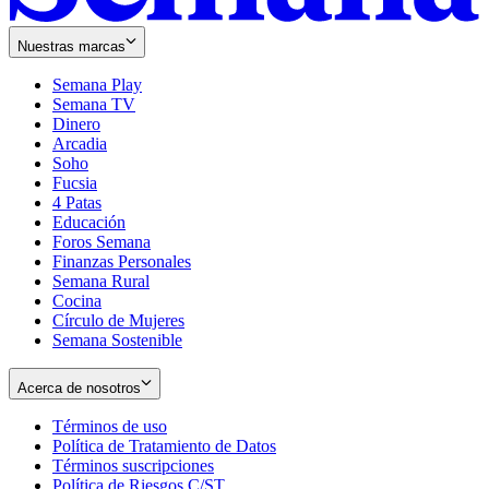
Nuestras marcas
Semana Play
Semana TV
Dinero
Arcadia
Soho
Opens
Fucsia
in
Opens
4 Patas
new
in
Educación
window
new
Foros Semana
window
Finanzas Personales
Semana Rural
Cocina
Círculo de Mujeres
Semana Sostenible
Acerca de nosotros
Términos de uso
Opens
Política de Tratamiento de Datos
in
Opens
Términos suscripciones
new
Opens
in
Política de Riesgos C/ST
window
in
Opens
new