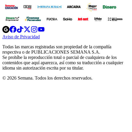
Opens
Opens
Opens
Opens
Opens
in
in
in
in
in
Aviso de Privacidad
Opens
new
new
new
new
new
in
window
window
window
window
window
Todas las marcas registradas son propiedad de la compañía
new
respectiva o de PUBLICACIONES SEMANA S.A.
window
Se prohíbe la reproducción total o parcial de cualquiera de los
contenidos que aquí aparezca, así como su traducción a cualquier
idioma sin autorización escrita por su titular.
© 2026 Semana. Todos los derechos reservados.