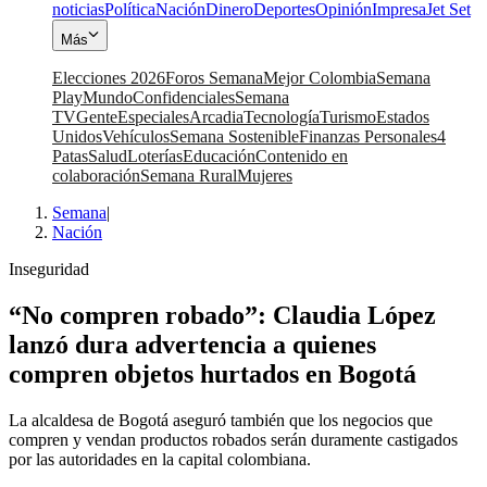
noticias
Política
Nación
Dinero
Deportes
Opinión
Impresa
Jet Set
Más
Elecciones 2026
Foros Semana
Mejor Colombia
Semana
Play
Mundo
Confidenciales
Semana
TV
Gente
Especiales
Arcadia
Tecnología
Turismo
Estados
Unidos
Vehículos
Semana Sostenible
Finanzas Personales
4
Patas
Salud
Loterías
Educación
Contenido en
colaboración
Semana Rural
Mujeres
Semana
|
Nación
Inseguridad
“No compren robado”: Claudia López
lanzó dura advertencia a quienes
compren objetos hurtados en Bogotá
La alcaldesa de Bogotá aseguró también que los negocios que
compren y vendan productos robados serán duramente castigados
por las autoridades en la capital colombiana.