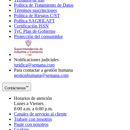
Política de Tratamiento de Datos
in
Opens
Términos suscripciones
new
Opens
in
Política de Riesgos C/ST
window
in
Opens
new
Política SAGRILAFT
Opens
new
in
window
Certificación ISSN
Opens
in
window
new
TyC Plan de Gobierno
in
new
Opens
window
Protección del consumidor
new
window
in
Opens
window
new
in
window
new
window
Notificaciones judiciales
juridica@semana.com
Para contactar a gestión humana
gestionhumana@semana.com
Contáctenos
Horarios de atención
Lunes a Viernes
8:00 a.m. a 6:00 p.m.
Canales de servicio al cliente
Trabaje con nosotros
Paute con nosotros
Cookies