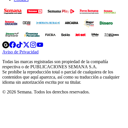
Opens
Opens
Opens
Opens
Opens
in
in
in
in
in
Aviso de Privacidad
Opens
new
new
new
new
new
in
window
window
window
window
window
Todas las marcas registradas son propiedad de la compañía
new
respectiva o de PUBLICACIONES SEMANA S.A.
window
Se prohíbe la reproducción total o parcial de cualquiera de los
contenidos que aquí aparezca, así como su traducción a cualquier
idioma sin autorización escrita por su titular.
© 2026 Semana. Todos los derechos reservados.