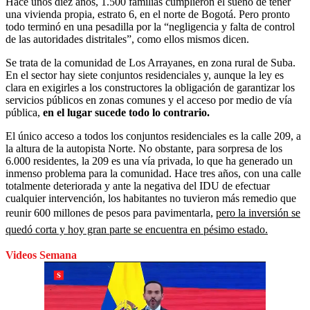
Hace unos diez años, 1.500 familias cumplieron el sueño de tener
una vivienda propia, estrato 6, en el norte de Bogotá. Pero pronto
todo terminó en una pesadilla por la “negligencia y falta de control
de las autoridades distritales”, como ellos mismos dicen.
Se trata de la comunidad de Los Arrayanes, en zona rural de Suba.
En el sector hay siete conjuntos residenciales y, aunque la ley es
clara en exigirles a los constructores la obligación de garantizar los
servicios públicos en zonas comunes y el acceso por medio de vía
pública,
en el lugar sucede todo lo contrario.
El único acceso a todos los conjuntos residenciales es la calle 209, a
la altura de la autopista Norte. No obstante, para sorpresa de los
6.000 residentes, la 209 es una vía privada, lo que ha generado un
inmenso problema para la comunidad. Hace tres años, con una calle
totalmente deteriorada y ante la negativa del IDU de efectuar
cualquier intervención, los habitantes no tuvieron más remedio que
reunir 600 millones de pesos para pavimentarla,
pero la inversión se
quedó corta y hoy gran parte se encuentra en pésimo estado.
Videos Semana