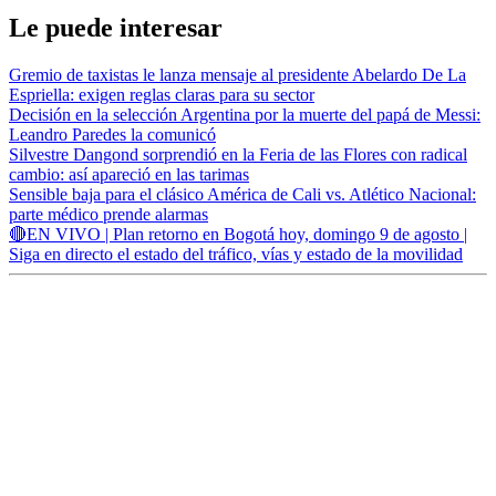
Le puede interesar
Gremio de taxistas le lanza mensaje al presidente Abelardo De La
Espriella: exigen reglas claras para su sector
Decisión en la selección Argentina por la muerte del papá de Messi:
Leandro Paredes la comunicó
Silvestre Dangond sorprendió en la Feria de las Flores con radical
cambio: así apareció en las tarimas
Sensible baja para el clásico América de Cali vs. Atlético Nacional:
parte médico prende alarmas
🔴EN VIVO | Plan retorno en Bogotá hoy, domingo 9 de agosto |
Siga en directo el estado del tráfico, vías y estado de la movilidad