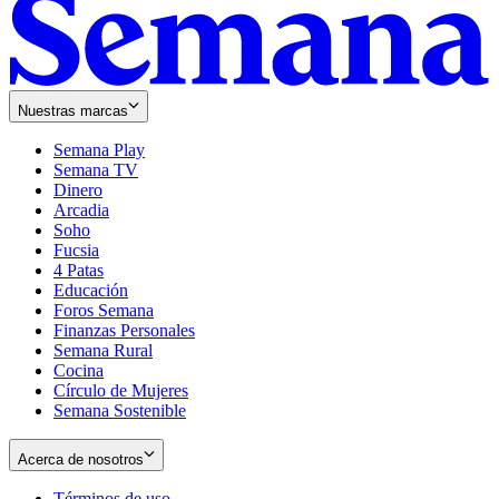
Nuestras marcas
Semana Play
Semana TV
Dinero
Arcadia
Soho
Opens
Fucsia
in
Opens
4 Patas
new
in
Educación
window
new
Foros Semana
window
Finanzas Personales
Semana Rural
Cocina
Círculo de Mujeres
Semana Sostenible
Acerca de nosotros
Términos de uso
Opens