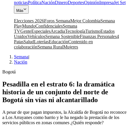
noticias
Política
Nación
Dinero
Deportes
Opinión
Impresa
Jet Set
Más
Elecciones 2026
Foros Semana
Mejor Colombia
Semana
Play
Mundo
Confidenciales
Semana
TV
Gente
Especiales
Arcadia
Tecnología
Turismo
Estados
Unidos
Vehículos
Semana Sostenible
Finanzas Personales
4
Patas
Salud
Loterías
Educación
Contenido en
colaboración
Semana Rural
Mujeres
Semana
|
Nación
Bogotá
Pesadilla en el estrato 6: la dramática
historia de un conjunto del norte de
Bogotá sin vías ni alcantarillado
A pesar de que pagan impuestos, la Alcaldía de Bogotá no reconoce
a Los Arrayanes como barrio y le ha negado la prestación de los
servicios públicos en zonas comunes ¿Quién responde?