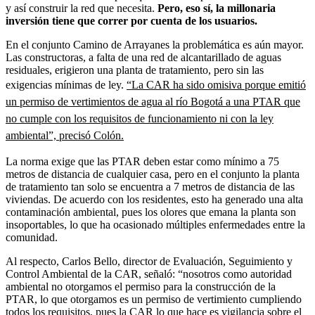
y así construir la red que necesita.
Pero, eso sí, la millonaria
inversión tiene que correr por cuenta de los usuarios.
En el conjunto Camino de Arrayanes la problemática es aún mayor.
Las constructoras, a falta de una red de alcantarillado de aguas
residuales, erigieron una planta de tratamiento, pero sin las
exigencias mínimas de ley.
“La CAR ha sido omisiva porque emitió
un permiso de vertimientos de agua al río Bogotá a una PTAR que
no cumple con los requisitos de funcionamiento ni con la ley
ambiental”, precisó Colón.
La norma exige que las PTAR deben estar como mínimo a 75
metros de distancia de cualquier casa, pero en el conjunto la planta
de tratamiento tan solo se encuentra a 7 metros de distancia de las
viviendas. De acuerdo con los residentes, esto ha generado una alta
contaminación ambiental, pues los olores que emana la planta son
insoportables, lo que ha ocasionado múltiples enfermedades entre la
comunidad.
Al respecto, Carlos Bello, director de Evaluación, Seguimiento y
Control Ambiental de la CAR, señaló: “nosotros como autoridad
ambiental no otorgamos el permiso para la construcción de la
PTAR, lo que otorgamos es un permiso de vertimiento cumpliendo
todos los requisitos, pues la CAR lo que hace es vigilancia sobre el