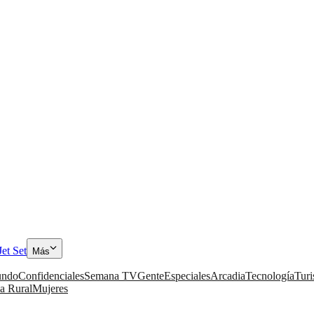
Jet Set
Más
ndo
Confidenciales
Semana TV
Gente
Especiales
Arcadia
Tecnología
Tur
a Rural
Mujeres