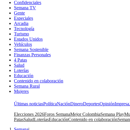
Confidenciales
Semana TV
Gente
Especiales
Arcadia
Tecnología
Turismo
Estados Unidos
Vehículos
Semana Sostenible
Finanzas Personales
4 Patas
Salud
Loterías
Educación
Contenido en colaboración
Semana Rural
Mujeres
Últimas noticias
Política
Nación
Dinero
Deportes
Opinión
Impresa
Elecciones 2026
Foros Semana
Mejor Colombia
Semana Play
Mu
Patas
Salud
Loterías
Educación
Contenido en colaboración
Seman
Semana
|