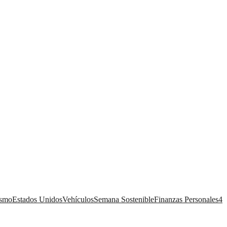
ismo
Estados Unidos
Vehículos
Semana Sostenible
Finanzas Personales
4