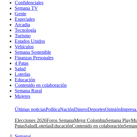
Confidenciales
Semana TV
Gente
Especiales
Arcadia
Tecnología
Turismo
Estados Unidos
Vehículos
Semana Sostenible
Finanzas Personales
4 Patas
Salud
Loterías
Educación
Contenido en colaboración
Semana Rural
Mujeres
Últimas noticias
Política
Nación
Dinero
Deportes
Opinión
Impresa
Elecciones 2026
Foros Semana
Mejor Colombia
Semana Play
Mu
Patas
Salud
Loterías
Educación
Contenido en colaboración
Seman
Semana
|