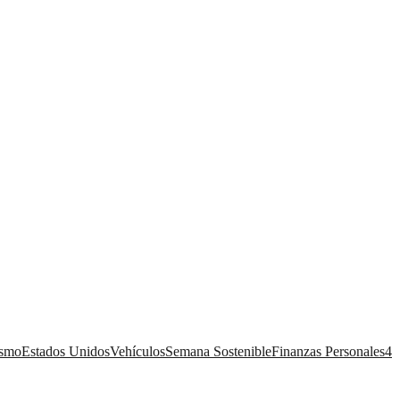
ismo
Estados Unidos
Vehículos
Semana Sostenible
Finanzas Personales
4