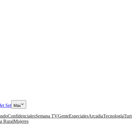
Jet Set
Más
ndo
Confidenciales
Semana TV
Gente
Especiales
Arcadia
Tecnología
Tur
a Rural
Mujeres