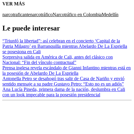
VER MÁS
narcotraficante
narcotráfico
Narcotráfico en Colombia
Medellín
Le puede interesar
“Triunfó la libertad”: así celebran en el concierto ‘Capital de la
Patria Milagro’ en Barranquilla mientras Abelardo De La Espriella
se posesiona en Cali
Sorpresiva salida en América de Cali, antes del clásico con
Nacional: “Fin del vínculo contractual”
Prensa inglesa revela escándalo de Gianni Infantino mientras está en
la posesión de Abelardo De La Espriella
Antonella Petro se desahogó tras salir de Casa de Nariño y envió
sentido mensaje a su padre Gustavo Petro: “Esto no es un adiós”
Ana Lucía Pineda, primera dama de la nación, deslumbra en Cali
con un look impecable para la posesión presidencial