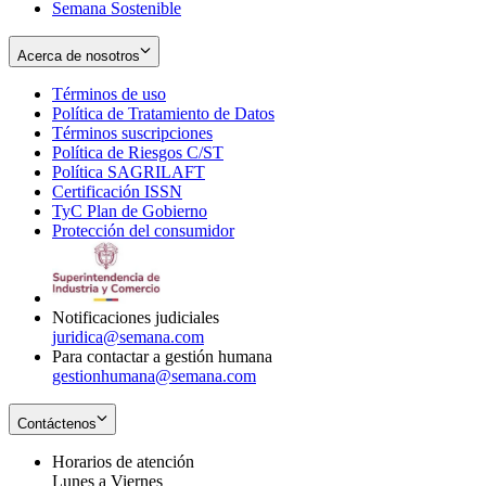
Semana Sostenible
Acerca de nosotros
Términos de uso
Opens
Política de Tratamiento de Datos
in
Opens
Términos suscripciones
new
Opens
in
Política de Riesgos C/ST
window
in
Opens
new
Política SAGRILAFT
Opens
new
in
window
Certificación ISSN
Opens
in
window
new
TyC Plan de Gobierno
in
new
Opens
window
Protección del consumidor
new
window
in
Opens
window
new
in
window
new
window
Notificaciones judiciales
juridica@semana.com
Para contactar a gestión humana
gestionhumana@semana.com
Contáctenos
Horarios de atención
Lunes a Viernes