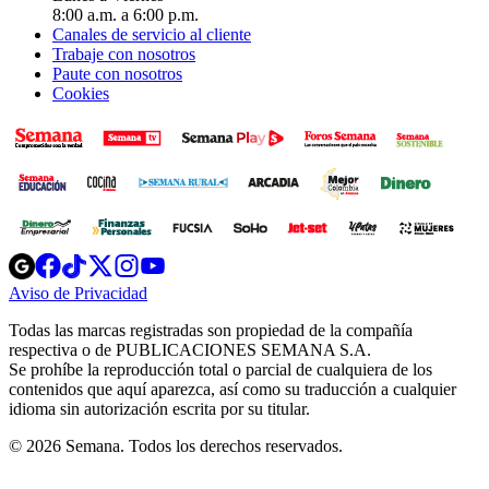
8:00 a.m. a 6:00 p.m.
Canales de servicio al cliente
Trabaje con nosotros
Paute con nosotros
Cookies
Opens
Opens
Opens
Opens
Opens
in
in
in
in
in
Aviso de Privacidad
Opens
new
new
new
new
new
in
window
window
window
window
window
Todas las marcas registradas son propiedad de la compañía
new
respectiva o de PUBLICACIONES SEMANA S.A.
window
Se prohíbe la reproducción total o parcial de cualquiera de los
contenidos que aquí aparezca, así como su traducción a cualquier
idioma sin autorización escrita por su titular.
© 2026 Semana. Todos los derechos reservados.