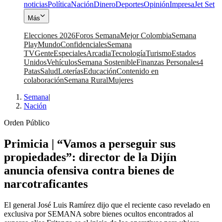
noticias
Política
Nación
Dinero
Deportes
Opinión
Impresa
Jet Set
Más
Elecciones 2026
Foros Semana
Mejor Colombia
Semana
Play
Mundo
Confidenciales
Semana
TV
Gente
Especiales
Arcadia
Tecnología
Turismo
Estados
Unidos
Vehículos
Semana Sostenible
Finanzas Personales
4
Patas
Salud
Loterías
Educación
Contenido en
colaboración
Semana Rural
Mujeres
Semana
|
Nación
Orden Público
Primicia | “Vamos a perseguir sus
propiedades”: director de la Dijín
anuncia ofensiva contra bienes de
narcotraficantes
El general José Luis Ramírez dijo que el reciente caso revelado en
exclusiva por SEMANA sobre bienes ocultos encontrados al