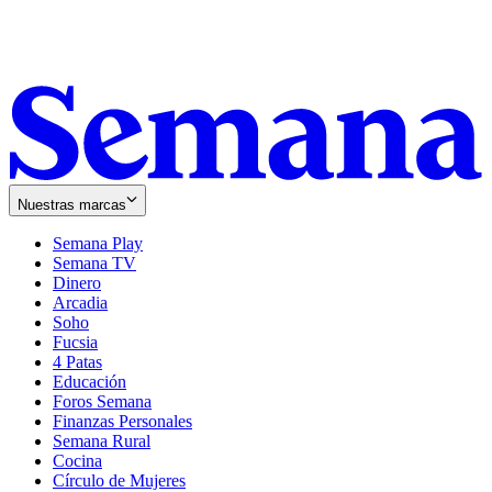
Nuestras marcas
Semana Play
Semana TV
Dinero
Arcadia
Soho
Opens
Fucsia
in
Opens
4 Patas
new
in
Educación
window
new
Foros Semana
window
Finanzas Personales
Semana Rural
Cocina
Círculo de Mujeres