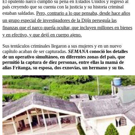
El opulento narco cumplió su pena en Estados Unidos y regresó al
país creyendo que su cuenta con la justicia y su historia criminal
estaban saldadas.
Pero, contrario a lo que pensaba, desde hace años
un grupo especial de investigadores de la Dijín perseguía las
finanzas que el narco quería ocultar, que incluyen millones en bienes
y en efectivo, y que dejó en cuerpo ajeno.
Sus tentáculos criminales llegaron a sus mujeres y en un nuevo
capítulo acaban de ser capturadas.
SEMANA
conoció los detalles
de un operativo simultáneo, en diferentes zonas del país, que
permitió la captura de diez personas, entre ellas la mamá de
alias Fritanga, su esposa, dos exnovias, un hermano y su tío.