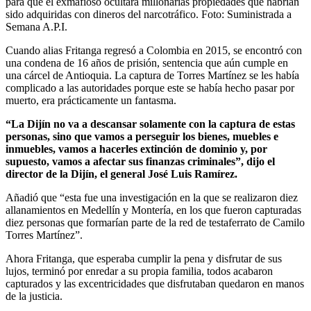
para que el exmafioso ocultara millonarias propiedades que habrían
sido adquiridas con dineros del narcotráfico.
Foto:
Suministrada a
Semana A.P.I.
Cuando alias Fritanga regresó a Colombia en 2015, se encontró con
una condena de 16 años de prisión, sentencia que aún cumple en
una cárcel de Antioquia. La captura de Torres Martínez se les había
complicado a las autoridades porque este se había hecho pasar por
muerto, era prácticamente un fantasma.
“La Dijín no va a descansar solamente con la captura de estas
personas, sino que vamos a perseguir los bienes, muebles e
inmuebles, vamos a hacerles extinción de dominio y, por
supuesto, vamos a afectar sus finanzas criminales”, dijo el
director de la Dijín, el general José Luis Ramírez.
Añadió que “esta fue una investigación en la que se realizaron diez
allanamientos en Medellín y Montería, en los que fueron capturadas
diez personas que formarían parte de la red de testaferrato de Camilo
Torres Martínez”.
Ahora Fritanga, que esperaba cumplir la pena y disfrutar de sus
lujos, terminó por enredar a su propia familia, todos acabaron
capturados y las excentricidades que disfrutaban quedaron en manos
de la justicia.