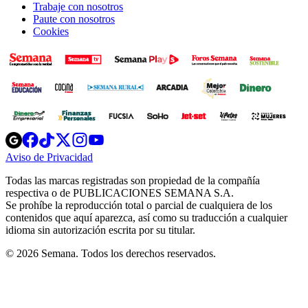
Trabaje con nosotros
Paute con nosotros
Cookies
Opens
Opens
Opens
Opens
Opens
in
in
in
in
in
Aviso de Privacidad
Opens
new
new
new
new
new
in
window
window
window
window
window
Todas las marcas registradas son propiedad de la compañía
new
respectiva o de PUBLICACIONES SEMANA S.A.
window
Se prohíbe la reproducción total o parcial de cualquiera de los
contenidos que aquí aparezca, así como su traducción a cualquier
idioma sin autorización escrita por su titular.
© 2026 Semana. Todos los derechos reservados.