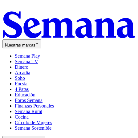
Nuestras marcas
Semana Play
Semana TV
Dinero
Arcadia
Soho
Opens
Fucsia
in
Opens
4 Patas
new
in
Educación
window
new
Foros Semana
window
Finanzas Personales
Semana Rural
Cocina
Círculo de Mujeres
Semana Sostenible