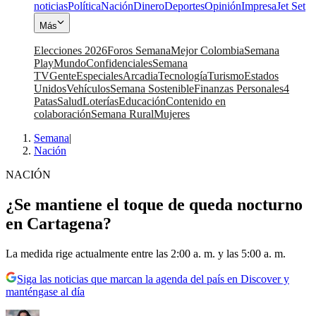
noticias
Política
Nación
Dinero
Deportes
Opinión
Impresa
Jet Set
Más
Elecciones 2026
Foros Semana
Mejor Colombia
Semana
Play
Mundo
Confidenciales
Semana
TV
Gente
Especiales
Arcadia
Tecnología
Turismo
Estados
Unidos
Vehículos
Semana Sostenible
Finanzas Personales
4
Patas
Salud
Loterías
Educación
Contenido en
colaboración
Semana Rural
Mujeres
Semana
|
Nación
NACIÓN
¿Se mantiene el toque de queda nocturno
en Cartagena?
La medida rige actualmente entre las 2:00 a. m. y las 5:00 a. m.
Siga las noticias que marcan la agenda del país en Discover y
manténgase al día