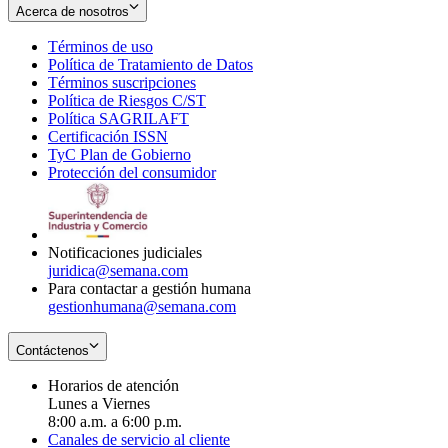
Acerca de nosotros
Términos de uso
Opens
Política de Tratamiento de Datos
in
Opens
Términos suscripciones
new
Opens
in
Política de Riesgos C/ST
window
in
Opens
new
Política SAGRILAFT
Opens
new
in
window
Certificación ISSN
Opens
in
window
new
TyC Plan de Gobierno
in
new
Opens
window
Protección del consumidor
new
window
in
Opens
window
new
in
window
new
window
Notificaciones judiciales
juridica@semana.com
Para contactar a gestión humana
gestionhumana@semana.com
Contáctenos
Horarios de atención
Lunes a Viernes
8:00 a.m. a 6:00 p.m.
Canales de servicio al cliente